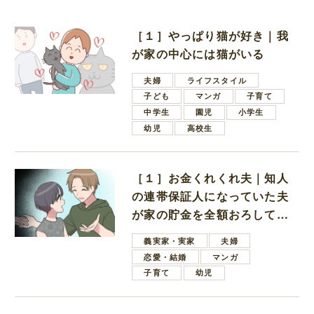
［１］やっぱり猫が好き｜我
が家の中心には猫がいる
夫婦
ライフスタイル
子ども
マンガ
子育て
中学生
園児
小学生
幼児
高校生
［１］お金くれくれ夫｜知人
の連帯保証人になっていた夫
が家の貯金を全額おろしてほ
しいと言ってきた
義実家・実家
夫婦
恋愛・結婚
マンガ
子育て
幼児