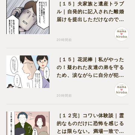
［１５］夫家族と遺産トラブ
ル｜自発的に記入された離婚
届けを提出しただけなので、
何も問題なし
20時間前
［１５］花泥棒｜私がやった
の！疑われた友達の弟を守る
ため、涙ながらに自分が犯人
だと名乗り出た娘
20時間前
［１２完］コワい体験談｜霊
的なものだけに恐怖を感じる
とは限らない。満場一致でコ