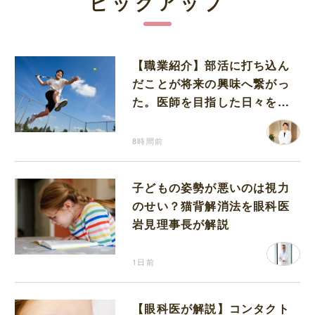
ピックアップ
【職業紹介】部活に打ち込ん
だことが将来の興味へ繋がっ
た。医師を目指した日々を振
り返って思うこと
8時間前
子どもの姿勢が悪いのは視力
のせい？猫背解消法を眼科医
岩見理事長が解説
1日前
【眼科医が解説】コンタクト