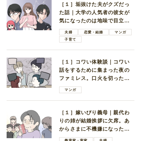
［１］垢抜けた夫がクズだっ
た話｜大学の人気者の彼女が
気になったのは地味で目立た
ない男子学生
夫婦
恋愛・結婚
マンガ
子育て
［１］コワい体験談｜コワい
話をするために集まった夜の
ファミレス。口火を切ったの
は電車好きの男の子ママ
マンガ
［１］嫁いびり義母｜親代わ
りの姉が結婚挨拶に欠席。あ
からさまに不機嫌になった義
母
義実家・実家
夫婦