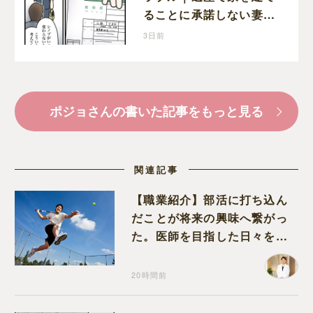
ることに承諾しない妻を
従わせるために夫が取り
3日前
出したのは離婚届
ポジョさんの書いた記事をもっと見る
関連記事
【職業紹介】部活に打ち込ん
だことが将来の興味へ繋がっ
た。医師を目指した日々を振
り返って思うこと
20時間前