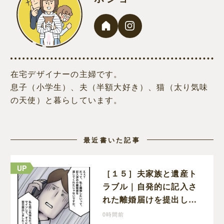
在宅デザイナーの主婦です。
息子（小学生）、夫（半額大好き）、猫（太り気味
の天使）と暮らしています。
最近書いた記事
［１５］夫家族と遺産ト
ラブル｜自発的に記入さ
れた離婚届けを提出した
だけなので、何も問題な
0時間前