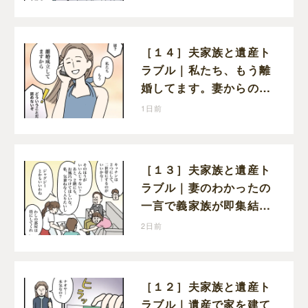
し
［１４］夫家族と遺産ト
ラブル｜私たち、もう離
婚してます。妻からの報
告に寝耳に水の夫は大慌
1日前
て
［１３］夫家族と遺産ト
ラブル｜妻のわかったの
一言で義家族が即集結。
新居の話で盛り上がる義
2日前
家族を置いて実家に帰る
妻
［１２］夫家族と遺産ト
ラブル｜遺産で家を建て