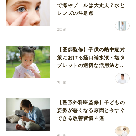
で海やプールは大丈夫？水と
レンズの注意点
2日前
【医師監修】子供の熱中症対
策における経口補水液・塩タ
ブレットの適切な活用法と水
分補給の注意点
3日前
【整形外科医監修】子どもの
姿勢が悪くなる原因と今すぐ
できる改善習慣４選
4日前