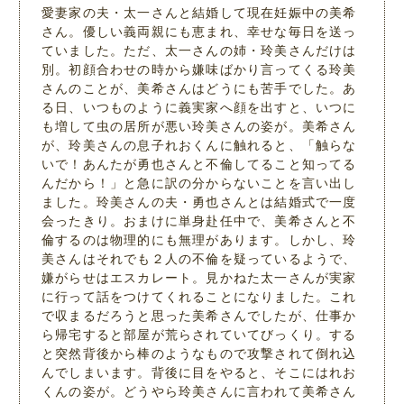
愛妻家の夫・太一さんと結婚して現在妊娠中の美希
さん。優しい義両親にも恵まれ、幸せな毎日を送っ
ていました。ただ、太一さんの姉・玲美さんだけは
別。初顔合わせの時から嫌味ばかり言ってくる玲美
さんのことが、美希さんはどうにも苦手でした。あ
る日、いつものように義実家へ顔を出すと、いつに
も増して虫の居所が悪い玲美さんの姿が。美希さん
が、玲美さんの息子れおくんに触れると、「触らな
いで！あんたが勇也さんと不倫してること知ってる
んだから！」と急に訳の分からないことを言い出し
ました。玲美さんの夫・勇也さんとは結婚式で一度
会ったきり。おまけに単身赴任中で、美希さんと不
倫するのは物理的にも無理があります。しかし、玲
美さんはそれでも２人の不倫を疑っているようで、
嫌がらせはエスカレート。見かねた太一さんが実家
に行って話をつけてくれることになりました。これ
で収まるだろうと思った美希さんでしたが、仕事か
ら帰宅すると部屋が荒らされていてびっくり。する
と突然背後から棒のようなもので攻撃されて倒れ込
んでしまいます。背後に目をやると、そこにはれお
くんの姿が。どうやら玲美さんに言われて美希さん