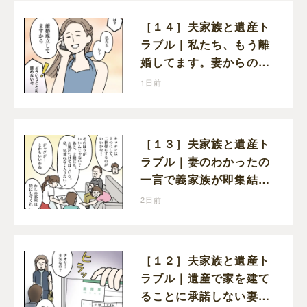
［１４］夫家族と遺産ト
ラブル｜私たち、もう離
婚してます。妻からの報
告に寝耳に水の夫は大慌
1日前
て
［１３］夫家族と遺産ト
ラブル｜妻のわかったの
一言で義家族が即集結。
新居の話で盛り上がる義
2日前
家族を置いて実家に帰る
妻
［１２］夫家族と遺産ト
ラブル｜遺産で家を建て
ることに承諾しない妻を