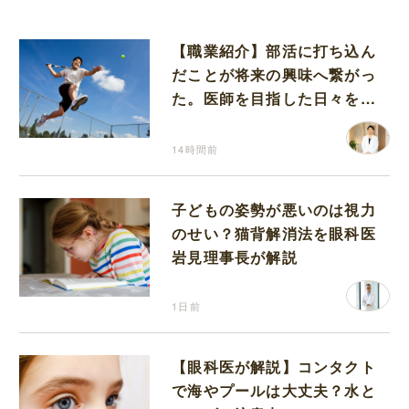
【職業紹介】部活に打ち込ん
だことが将来の興味へ繋がっ
た。医師を目指した日々を振
り返って思うこと
14時間前
子どもの姿勢が悪いのは視力
のせい？猫背解消法を眼科医
岩見理事長が解説
1日前
【眼科医が解説】コンタクト
で海やプールは大丈夫？水と