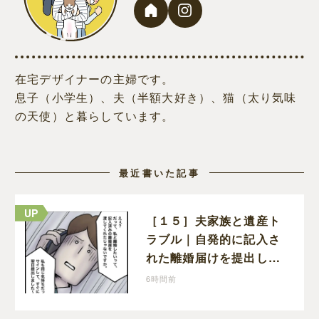
在宅デザイナーの主婦です。
息子（小学生）、夫（半額大好き）、猫（太り気味
の天使）と暮らしています。
最近書いた記事
［１５］夫家族と遺産ト
ラブル｜自発的に記入さ
れた離婚届けを提出した
だけなので、何も問題な
6時間前
し