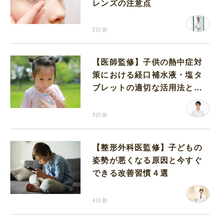
レンズの注意点
2日前
【医師監修】子供の熱中症対
策における経口補水液・塩タ
ブレットの適切な活用法と水
分補給の注意点
3日前
【整形外科医監修】子どもの
姿勢が悪くなる原因と今すぐ
できる改善習慣４選
4日前