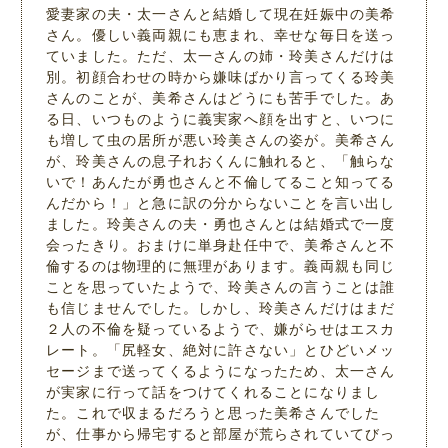
愛妻家の夫・太一さんと結婚して現在妊娠中の美希
さん。優しい義両親にも恵まれ、幸せな毎日を送っ
ていました。ただ、太一さんの姉・玲美さんだけは
別。初顔合わせの時から嫌味ばかり言ってくる玲美
さんのことが、美希さんはどうにも苦手でした。あ
る日、いつものように義実家へ顔を出すと、いつに
も増して虫の居所が悪い玲美さんの姿が。美希さん
が、玲美さんの息子れおくんに触れると、「触らな
いで！あんたが勇也さんと不倫してること知ってる
んだから！」と急に訳の分からないことを言い出し
ました。玲美さんの夫・勇也さんとは結婚式で一度
会ったきり。おまけに単身赴任中で、美希さんと不
倫するのは物理的に無理があります。義両親も同じ
ことを思っていたようで、玲美さんの言うことは誰
も信じませんでした。しかし、玲美さんだけはまだ
２人の不倫を疑っているようで、嫌がらせはエスカ
レート。「尻軽女、絶対に許さない」とひどいメッ
セージまで送ってくるようになったため、太一さん
が実家に行って話をつけてくれることになりまし
た。これで収まるだろうと思った美希さんでした
が、仕事から帰宅すると部屋が荒らされていてびっ