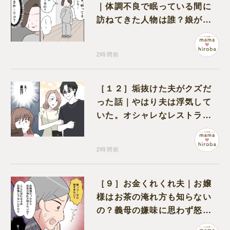
｜体調不良で眠っている間に
訪ねてきた人物は誰？娘が戻
ってきたのかと不安になる
2時間前
［１２］垢抜けた夫がクズだ
った話｜やはり夫は浮気して
いた。オシャレなレストラン
で夫の浮気現場に遭遇
2時間前
［９］お金くれくれ夫｜お嬢
様はお茶の淹れ方も知らない
の？義母の嫌味に思わず怒り
が込み上げる