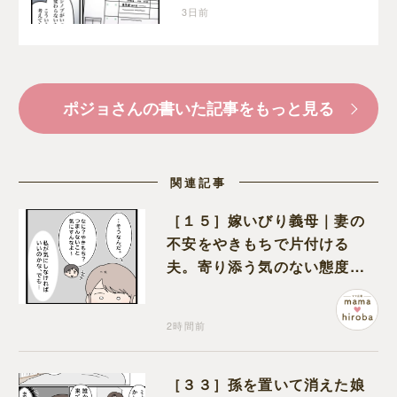
従わせるために夫が取り
3日前
出したのは離婚届
ポジョさんの書いた記事をもっと見る
関連記事
［１５］嫁いびり義母｜妻の
不安をやきもちで片付ける
夫。寄り添う気のない態度に
モヤモヤが募る
2時間前
［３３］孫を置いて消えた娘