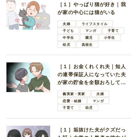
［１］やっぱり猫が好き｜我
が家の中心には猫がいる
夫婦
ライフスタイル
子ども
マンガ
子育て
中学生
園児
小学生
幼児
高校生
［１］お金くれくれ夫｜知人
の連帯保証人になっていた夫
が家の貯金を全額おろしてほ
しいと言ってきた
義実家・実家
夫婦
恋愛・結婚
マンガ
子育て
幼児
［１］垢抜けた夫がクズだっ