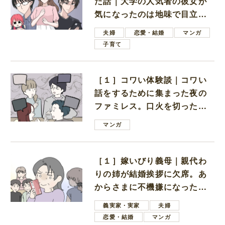
た話｜大学の人気者の彼女が
気になったのは地味で目立た
ない男子学生
夫婦
恋愛・結婚
マンガ
子育て
［１］コワい体験談｜コワい
話をするために集まった夜の
ファミレス。口火を切ったの
は電車好きの男の子ママ
マンガ
［１］嫁いびり義母｜親代わ
りの姉が結婚挨拶に欠席。あ
からさまに不機嫌になった義
母
義実家・実家
夫婦
恋愛・結婚
マンガ