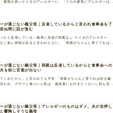
、種類が多いケイタのアレルギーに、「うちの家系にアレルギーは
の方からなったのね～」と言い放つ義母。そう言われ […]
ーが通じない義父母｜反省しているからと言われ食事会を了
居ぬ間に話が進む
ったと反省している」義母に反省の気配なし ケイタのアレルギー
なく私に原因があると言われた上に、「母親がちゃんと育ててれば
」と義母に言われ、気にしていただけにグサリと傷つい […]
ーが通じない義父母｜両親は反省しているからと食事会への
夫を前に言葉が出ない
てくれたから」と言われても不安 「母親がちゃんと育てれば好き嫌
言われ、グサリと傷ついた私は「義実家にも行きたくないし顔も見
えたものの、数週間後何事もなかったように食事に行 […]
ーが通じない義父母｜アレルギーのものはダメ。夫が念押し
と鬱陶しそうな義母