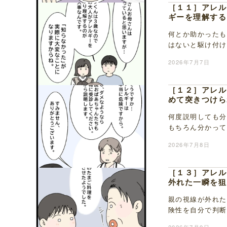
［１１］アレル
ギーを理解する
何とか助かったも
はないと駆け付け
食事にアレルゲン
2026年7月7日
［１２］アレル
めて突きつけら
何度説明しても分
もちろん分かって
アレルギーをしっ
2026年7月8日
［１３］アレル
外れた一瞬を狙
親の視線が外れた
険性を自分で判断
守らなければなら