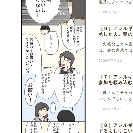
製品にフルーツと
ないからマリさん
2026年7月1日
［６］アレルギ
承した夫。妻の
「失礼なことを言
は、夫の家系では
き嫌いなんてない
2026年7月2日
［７］アレルギ
参加を頼み込む
「母さんも分かっ
いなんてない」と
くない」と夫に伝
2026年7月3日
［８］アレルギ
するもしつこい