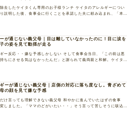
除去したケイタくん専用のお子様ランチ ケイタのアレルギーについ
り説明した後、食事会に行くことを承諾した夫に頼み込まれ、「本
ど・・」と悩んだ末に了解した私。その後、レストラ […]
ーが通じない義父母｜目は離していなかったのに！目に涙を
子の姿を見て動揺が走る
ギー反応・・嫌な予感しかしない そして食事会当日、「この前は悪
持ちにさせる気はなかったんだ」と謝られて義両親と和解。ケイタ
が運ばれてきて食事会が始まり、夫が義母にアレルギ […]
ギーが通じない義父母｜店側の対応に落ち度なし。青ざめて
母の顔を見て嫌な予感
だけ言っても理解できない義父母 和やかに進んでいたはずの食事
変しました。「ママのどがいたい・・」そう言って苦しそうに咳込
にもアレルギーの症状が出ていることを確認した私は、 […]