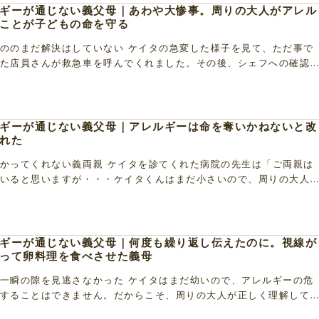
ギーが通じない義父母｜あわや大惨事。周りの大人がアレル
ことが子どもの命を守る
ののまだ解決はしていない ケイタの急変した様子を見て、ただ事で
た店員さんが救急車を呼んでくれました。その後、シェフへの確認
はないことが判明。すると、「あの・・」とオロオロ […]
ギーが通じない義父母｜アレルギーは命を奪いかねないと改
れた
かってくれない義両親 ケイタを診てくれた病院の先生は「ご両親は
いると思いますが・・・ケイタくんはまだ小さいので、周りの大人
かり理解するのが一番大事なんです。『知らなかった […]
ギーが通じない義父母｜何度も繰り返し伝えたのに。視線が
って卵料理を食べさせた義母
一瞬の隙を見逃さなかった ケイタはまだ幼いので、アレルギーの危
することはできません。だからこそ、周りの大人が正しく理解して
ないのです。それでも義両親には、何度説明してもア […]