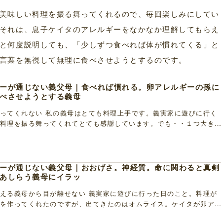
美味しい料理を振る舞ってくれるので、毎回楽しみにしてい
それは、息子ケイタのアレルギーをなかなか理解してもらえ
と何度説明しても、「少しずつ食べれば体が慣れてくる」と
言葉を無視して無理に食べさせようとするのです。
ーが通じない義父母｜食べれば慣れる。卵アレルギーの孫に
べさせようとする義母
ってくれない 私の義母はとても料理上手です。義実家に遊びに行く
料理を振る舞ってくれてとても感謝しています。でも・・１つ大き
。それは・・ この日も、義母は「みんな～。ご飯で […]
ーが通じない義父母｜おおげさ。神経質。命に関わると真剣
あしらう義母にイラッ
える義母から目が離せない 義実家に遊びに行った日のこと。料理が
を作ってくれたのですが、出てきたのはオムライス。ケイタが卵ア
は何度も伝えているのですが・・。しかも、オムライ […]