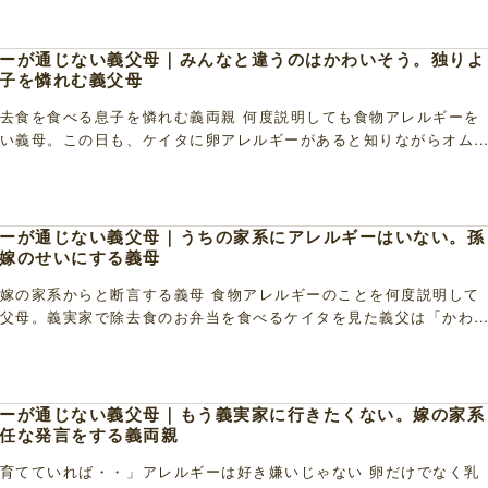
ーが通じない義父母｜みんなと違うのはかわいそう。独りよ
子を憐れむ義父母
去食を食べる息子を憐れむ義両親 何度説明しても食物アレルギーを
い義母。この日も、ケイタに卵アレルギーがあると知りながらオム
に食べさせようしたので注意すると、「おおげさ」「 […]
ーが通じない義父母｜うちの家系にアレルギーはいない。孫
嫁のせいにする義母
嫁の家系からと断言する義母 食物アレルギーのことを何度説明して
父母。義実家で除去食のお弁当を食べるケイタを見た義父は「かわ
母も以前ケイタが保育園の給食の時間に一人だけお弁 […]
ーが通じない義父母｜もう義実家に行きたくない。嫁の家系
任な発言をする義両親
育てていれば・・」アレルギーは好き嫌いじゃない 卵だけでなく乳