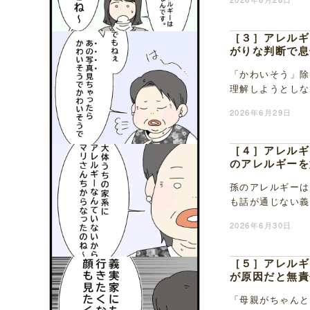
［３］アレルギ
がりな判断で息
「かわいそう」除
理解しようとしな
イスを作って勝手
2026年6月29日
［４］アレルギ
のアレルギーを
孫のアレルギーは
も話が通じない義
そう」と言い、義
2026年6月30日
［５］アレルギ
が原因だと無責
「母親がちゃんと