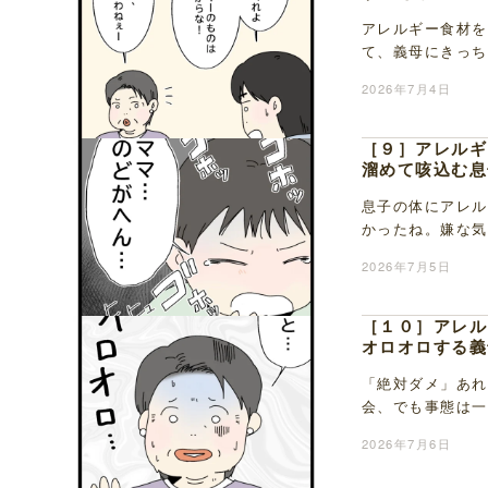
アレルギー食材を
て、義母にきっち
は行きたくないけ
2026年7月4日
［９］アレルギ
溜めて咳込む息
息子の体にアレル
かったね。嫌な気
用のお子様ランチ
2026年7月5日
［１０］アレル
オロオロする義
「絶対ダメ」あれ
会、でも事態は一
ケイタを見て、体
2026年7月6日