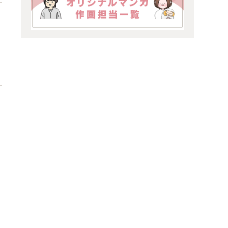
で
が
、