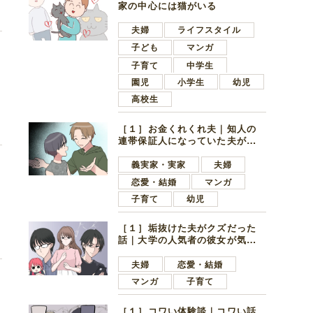
家の中心には猫がいる
夫婦
ライフスタイル
子ども
マンガ
子育て
中学生
園児
小学生
幼児
ラ
高校生
［１］お金くれくれ夫｜知人の
連帯保証人になっていた夫が家
の貯金を全額おろしてほしいと
言ってきた
義実家・実家
夫婦
恋愛・結婚
マンガ
子育て
幼児
い
［１］垢抜けた夫がクズだった
話｜大学の人気者の彼女が気に
なったのは地味で目立たない男
子学生
夫婦
恋愛・結婚
マンガ
子育て
［１］コワい体験談｜コワい話