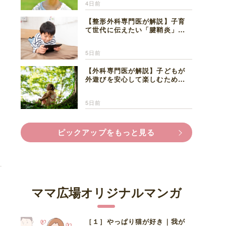
4日前
【整形外科専門医が解説】子育
て世代に伝えたい「腱鞘炎」の
正しい知識と対処法
5日前
【外科専門医が解説】子どもが
外遊びを安心して楽しむため
に、家族で知っておきたいマダ
ニ対策
5日前
な
ピックアップをもっと見る
ママ広場オリジナルマンガ
レ
［１］やっぱり猫が好き｜我が