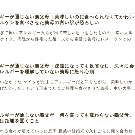
ギーが通じない義父母｜美味しいのに食べられなくてかわい
ルゲンを食べさせた義母の言い訳が恐ろしい
ぎて怖い アレルギー反応が出て苦しい思いをしたものの、幸い大事
ケイタ。病院から帰宅した後、夫から電話で義母にレストランでの
と、義母の口からは驚くべき答えが返ってきたのです […]
ギーが通じない義父母｜疎遠になっても反省なし。久々に会
レルギーを理解していない義母に怒り心頭
いなかった ケイタがたまごアレルギーだと知りながら「美味しいか
げたかった」という理由でたまご料理を食べさせた義母。幸い大事
のの、私もケイタもとても怖い思いをしました。夫が […]
ルギーが通じない義父母｜何を言っても変わらない義父母。
は距離を置くこと
れる食材が増えていった息子 親戚の結婚式で久しぶりに顔を合わせ