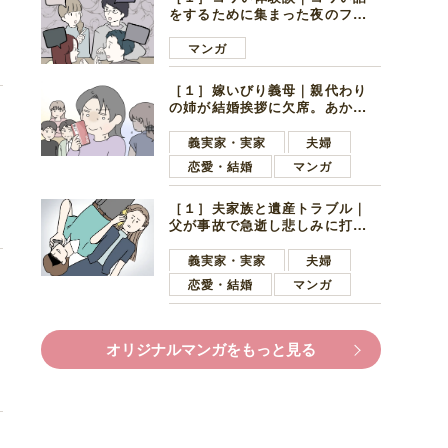
い
をするために集まった夜のファ
ミレス。口火を切ったのは電車
好きの男の子ママ
マンガ
［１］嫁いびり義母｜親代わり
の姉が結婚挨拶に欠席。あから
さまに不機嫌になった義母
義実家・実家
夫婦
恋愛・結婚
マンガ
好
［１］夫家族と遺産トラブル｜
父が事故で急逝し悲しみに打ち
ひしがれる妻を力強い言葉で励
ます夫
義実家・実家
夫婦
恋愛・結婚
マンガ
た
オリジナルマンガをもっと見る