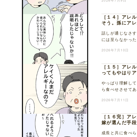
2026年7月9日
［１４］アレル
そう。孫にアレ
話しが通じなさす
には至らなかった
とを聞いてもらう
2026年7月10日
［１５］アレル
ってもやはりア
やっぱり理解して
ら食べせさせてあ
は至らなかったも
2026年7月11日
［１６完］アレ
嫁が選んだ手段
成長と共に食べら