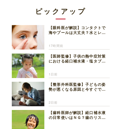
ピックアップ
【眼科医が解説】コンタクトで
海やプールは大丈夫？水とレン
ズの注意点
17時間前
【医師監修】子供の熱中症対策
における経口補水液・塩タブレ
ットの適切な活用法と水分補給
の注意点
1日前
【整形外科医監修】子どもの姿
勢が悪くなる原因と今すぐでき
る改善習慣４選
2日前
【歯科医師が解説】経口補水液
の日常使いはＮＧ？歯のリスク
と熱中症対策