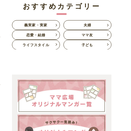
おすすめカテゴリー
当
義実家・実家
夫婦
恋愛・結婚
ママ友
ライフスタイル
子ども
専
む