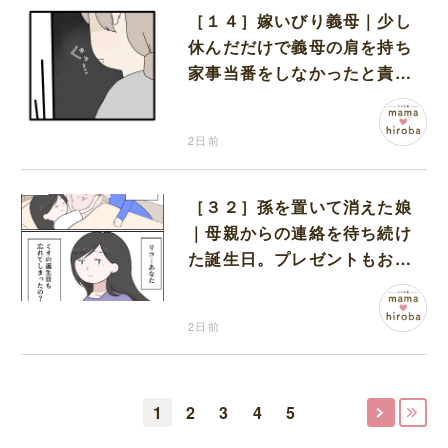
［１４］嫁いびり義母｜少し
休んだだけで義母の肩を持ち
家事当番をしなかったと責め
る夫
2日前
［３２］孫を置いて消えた娘
｜母親からの連絡を待ち続け
た誕生日。プレゼントもお祝
いの言葉も届かなかった
2日前
1
2
3
4
5