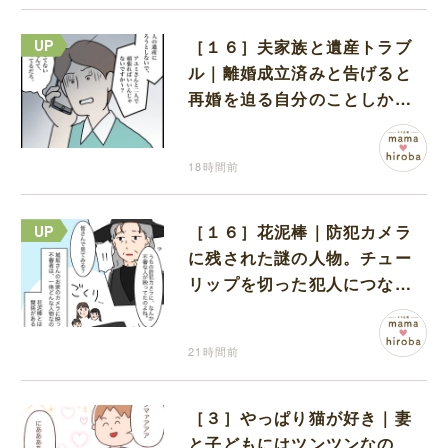
［１６］夫家族と遺産トラブ
ル｜離婚成立済みと告げると
再婚を迫る自分のことしか考
えない元夫
18時間前
［１６］花泥棒｜防犯カメラ
に残された謎の人物。チュー
リップを切った犯人につなが
る証拠になるのか期待する
21時間前
［３］やっぱり猫が好き｜妻
と子どもにはツンツンなの