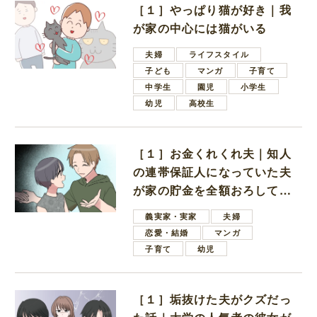
［１］やっぱり猫が好き｜我
が家の中心には猫がいる
夫婦
ライフスタイル
子ども
マンガ
子育て
中学生
園児
小学生
幼児
高校生
［１］お金くれくれ夫｜知人
の連帯保証人になっていた夫
が家の貯金を全額おろしてほ
しいと言ってきた
義実家・実家
夫婦
恋愛・結婚
マンガ
子育て
幼児
［１］垢抜けた夫がクズだっ