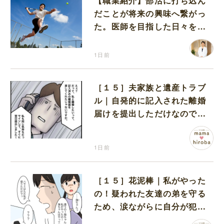
【職業紹介】部活に打ち込ん
だことが将来の興味へ繋がっ
た。医師を目指した日々を振
り返って思うこと
1日前
［１５］夫家族と遺産トラブ
ル｜自発的に記入された離婚
届けを提出しただけなので、
何も問題なし
1日前
［１５］花泥棒｜私がやった
の！疑われた友達の弟を守る
ため、涙ながらに自分が犯人
だと名乗り出た娘