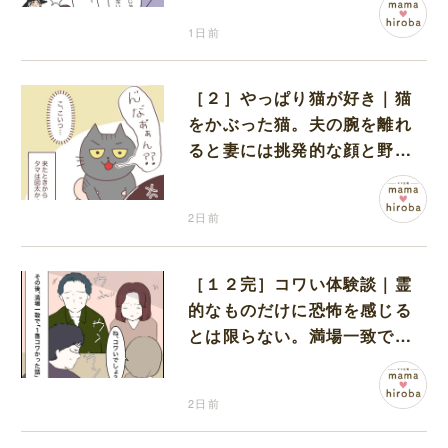
1日前
［２］やっぱり猫が好き｜猫
をかぶった猫。夫の腕を離れ
ると妻には挑発的な顔と野太
い鳴き声
2日前
［１２完］コワい体験談｜霊
的なものだけに恐怖を感じる
とは限らない。満場一致でコ
ワいと認定された意外な体験
2日前