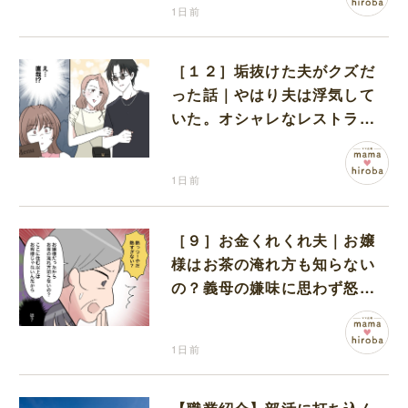
1日前
［１２］垢抜けた夫がクズだ
った話｜やはり夫は浮気して
いた。オシャレなレストラン
で夫の浮気現場に遭遇
1日前
［９］お金くれくれ夫｜お嬢
様はお茶の淹れ方も知らない
の？義母の嫌味に思わず怒り
が込み上げる
1日前