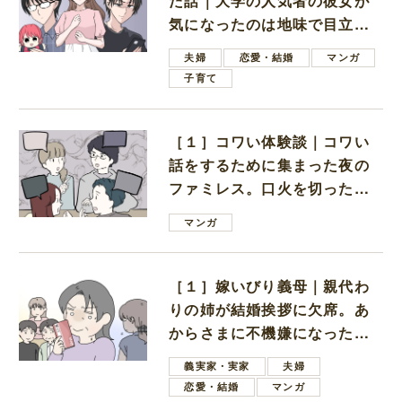
た話｜大学の人気者の彼女が
気になったのは地味で目立た
ない男子学生
夫婦
恋愛・結婚
マンガ
子育て
［１］コワい体験談｜コワい
話をするために集まった夜の
ファミレス。口火を切ったの
は電車好きの男の子ママ
マンガ
［１］嫁いびり義母｜親代わ
りの姉が結婚挨拶に欠席。あ
からさまに不機嫌になった義
母
義実家・実家
夫婦
恋愛・結婚
マンガ