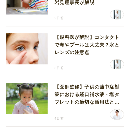
岩見理事長が解説
2日前
【眼科医が解説】コンタクト
で海やプールは大丈夫？水と
レンズの注意点
3日前
【医師監修】子供の熱中症対
策における経口補水液・塩タ
ブレットの適切な活用法と水
分補給の注意点
4日前