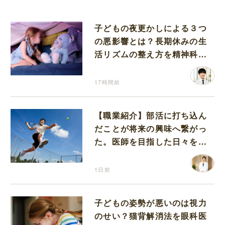
子どもの夜更かしによる３つ
の悪影響とは？長期休みの生
活リズムの整え方を精神科医
が解説
17時間前
【職業紹介】部活に打ち込ん
だことが将来の興味へ繋がっ
た。医師を目指した日々を振
り返って思うこと
1日前
子どもの姿勢が悪いのは視力
のせい？猫背解消法を眼科医