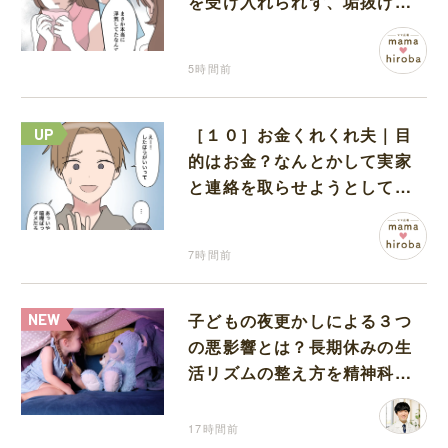
を受け入れられず、垢抜けた
ことが関係しているのかと嘆
く
5時間前
［１０］お金くれくれ夫｜目
的はお金？なんとかして実家
と連絡を取らせようとしてく
る夫が怪しすぎる
7時間前
子どもの夜更かしによる３つ
の悪影響とは？長期休みの生
活リズムの整え方を精神科医
が解説
17時間前