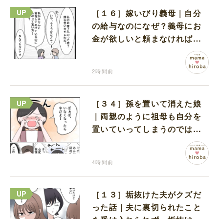
［１６］嫁いびり義母｜自分
の給与なのになぜ？義母にお
金が欲しいと頼まなければな
らない状況に疑問を抱く
2時間前
［３４］孫を置いて消えた娘
｜両親のように祖母も自分を
置いていってしまうのでは？
と怯えて泣く孫に心が痛む
4時間前
［１３］垢抜けた夫がクズだ
った話｜夫に裏切られたこと