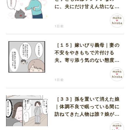
に、夫にだけ甘えん坊になる
猫のギャップに癒される
1日前
［１５］嫁いびり義母｜妻の
不安をやきもちで片付ける
夫。寄り添う気のない態度に
モヤモヤが募る
1日前
［３３］孫を置いて消えた娘
｜体調不良で眠っている間に
訪ねてきた人物は誰？娘が戻
ってきたのかと不安になる