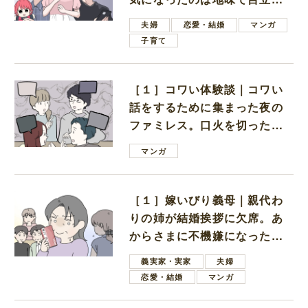
ない男子学生
夫婦
恋愛・結婚
マンガ
子育て
［１］コワい体験談｜コワい
話をするために集まった夜の
ファミレス。口火を切ったの
は電車好きの男の子ママ
マンガ
［１］嫁いびり義母｜親代わ
りの姉が結婚挨拶に欠席。あ
からさまに不機嫌になった義
母
義実家・実家
夫婦
恋愛・結婚
マンガ