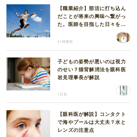
【職業紹介】部活に打ち込ん
だことが将来の興味へ繋がっ
た。医師を目指した日々を振
り返って思うこと
21時間前
子どもの姿勢が悪いのは視力
のせい？猫背解消法を眼科医
岩見理事長が解説
1日前
【眼科医が解説】コンタクト
で海やプールは大丈夫？水と
レンズの注意点