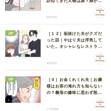
訪ねてきた人物は誰？娘が戻
ってきたのかと不安になる
8時間前
［１２］垢抜けた夫がクズだ
った話｜やはり夫は浮気して
いた。オシャレなレストラン
で夫の浮気現場に遭遇
9時間前
［９］お金くれくれ夫｜お嬢
様はお茶の淹れ方も知らない
の？義母の嫌味に思わず怒り
が込み上げる
11時間前