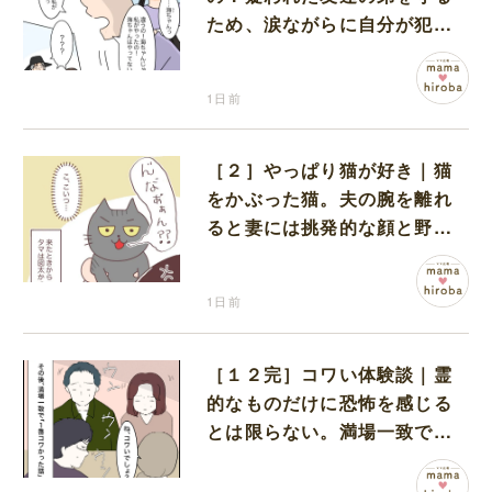
ため、涙ながらに自分が犯人
だと名乗り出た娘
1日前
［２］やっぱり猫が好き｜猫
をかぶった猫。夫の腕を離れ
ると妻には挑発的な顔と野太
い鳴き声
1日前
［１２完］コワい体験談｜霊
的なものだけに恐怖を感じる
とは限らない。満場一致でコ
ワいと認定された意外な体験