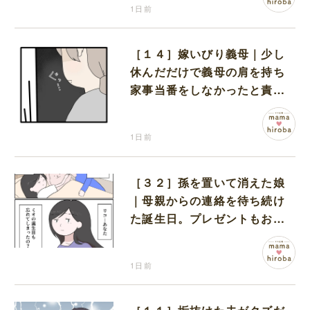
1日前
［１４］嫁いびり義母｜少し
休んだだけで義母の肩を持ち
家事当番をしなかったと責め
る夫
1日前
［３２］孫を置いて消えた娘
｜母親からの連絡を待ち続け
た誕生日。プレゼントもお祝
いの言葉も届かなかった
1日前