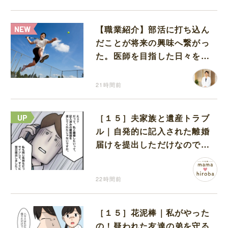
【職業紹介】部活に打ち込ん
だことが将来の興味へ繋がっ
た。医師を目指した日々を振
り返って思うこと
21時間前
［１５］夫家族と遺産トラブ
ル｜自発的に記入された離婚
届けを提出しただけなので、
何も問題なし
22時間前
［１５］花泥棒｜私がやった
の！疑われた友達の弟を守る