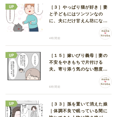
［３］やっぱり猫が好き｜妻
と子どもにはツンツンなの
に、夫にだけ甘えん坊になる
猫のギャップに癒される
4時間前
［１５］嫁いびり義母｜妻の
不安をやきもちで片付ける
夫。寄り添う気のない態度に
モヤモヤが募る
6時間前
［３３］孫を置いて消えた娘
｜体調不良で眠っている間に