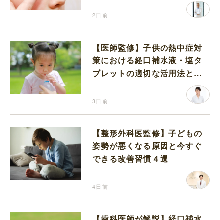
2日前
【医師監修】子供の熱中症対
策における経口補水液・塩タ
ブレットの適切な活用法と水
分補給の注意点
3日前
【整形外科医監修】子どもの
姿勢が悪くなる原因と今すぐ
できる改善習慣４選
4日前
【歯科医師が解説】経口補水