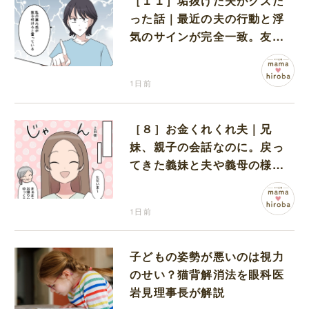
［１１］垢抜けた夫がクズだ
った話｜最近の夫の行動と浮
気のサインが完全一致。友人
にも忠告され不安になる
1日前
［８］お金くれくれ夫｜兄
妹、親子の会話なのに。戻っ
てきた義妹と夫や義母の様子
になんだか違和感
1日前
子どもの姿勢が悪いのは視力
のせい？猫背解消法を眼科医
岩見理事長が解説