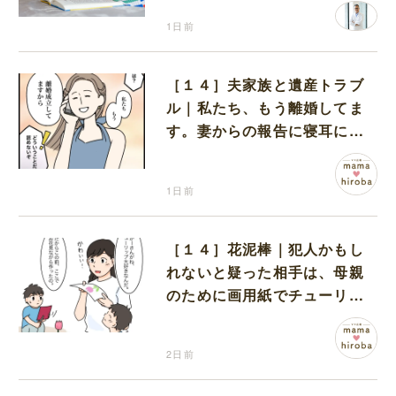
1日前
［１４］夫家族と遺産トラブ
ル｜私たち、もう離婚してま
す。妻からの報告に寝耳に水
の夫は大慌て
1日前
［１４］花泥棒｜犯人かもし
れないと疑った相手は、母親
のために画用紙でチューリッ
プを作っていただけだった
2日前