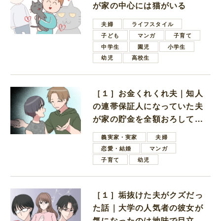
が家の中心には猫がいる
夫婦
ライフスタイル
子ども
マンガ
子育て
中学生
園児
小学生
幼児
高校生
［１］お金くれくれ夫｜知人
の連帯保証人になっていた夫
が家の貯金を全額おろしてほ
しいと言ってきた
義実家・実家
夫婦
恋愛・結婚
マンガ
子育て
幼児
［１］垢抜けた夫がクズだっ
た話｜大学の人気者の彼女が
気になったのは地味で目立た