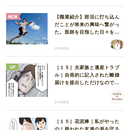
【職業紹介】部活に打ち込ん
だことが将来の興味へ繋がっ
た。医師を目指した日々を振
り返って思うこと
22時間前
［１５］夫家族と遺産トラブ
ル｜自発的に記入された離婚
届けを提出しただけなので、
何も問題なし
23時間前
［１５］花泥棒｜私がやった
の！疑われた友達の弟を守る