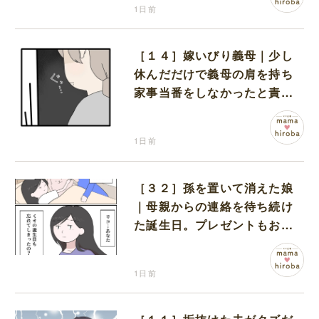
1日前
［１４］嫁いびり義母｜少し
休んだだけで義母の肩を持ち
家事当番をしなかったと責め
る夫
1日前
［３２］孫を置いて消えた娘
｜母親からの連絡を待ち続け
た誕生日。プレゼントもお祝
いの言葉も届かなかった
1日前