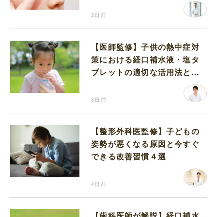
2日前
【医師監修】子供の熱中症対
策における経口補水液・塩タ
ブレットの適切な活用法と水
分補給の注意点
3日前
【整形外科医監修】子どもの
姿勢が悪くなる原因と今すぐ
できる改善習慣４選
4日前
【歯科医師が解説】経口補水