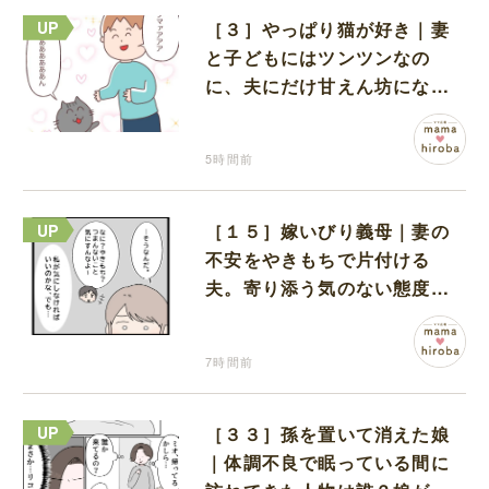
［３］やっぱり猫が好き｜妻
と子どもにはツンツンなの
に、夫にだけ甘えん坊になる
猫のギャップに癒される
5時間前
［１５］嫁いびり義母｜妻の
不安をやきもちで片付ける
夫。寄り添う気のない態度に
モヤモヤが募る
7時間前
［３３］孫を置いて消えた娘
｜体調不良で眠っている間に