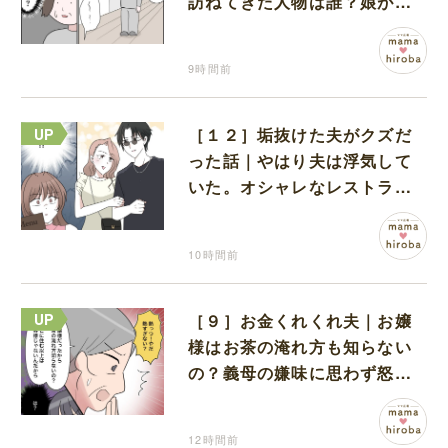
訪ねてきた人物は誰？娘が戻
ってきたのかと不安になる
9時間前
［１２］垢抜けた夫がクズだ
った話｜やはり夫は浮気して
いた。オシャレなレストラン
で夫の浮気現場に遭遇
10時間前
［９］お金くれくれ夫｜お嬢
様はお茶の淹れ方も知らない
の？義母の嫌味に思わず怒り
が込み上げる
12時間前