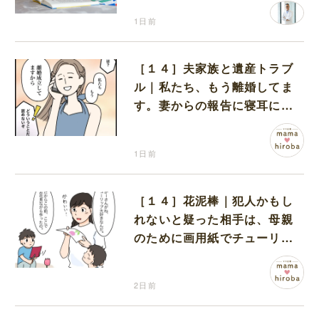
1日前
［１４］夫家族と遺産トラブ
ル｜私たち、もう離婚してま
す。妻からの報告に寝耳に水
の夫は大慌て
1日前
［１４］花泥棒｜犯人かもし
れないと疑った相手は、母親
のために画用紙でチューリッ
プを作っていただけだった
2日前