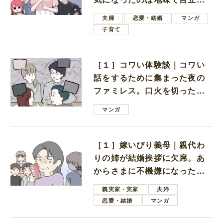
ない男子学生
夫婦
恋愛・結婚
マンガ
子育て
［１］コワい体験談｜コワい
話をするために集まった夜の
ファミレス。口火を切ったの
は電車好きの男の子ママ
マンガ
［１］嫁いびり義母｜親代わ
りの姉が結婚挨拶に欠席。あ
からさまに不機嫌になった義
母
義実家・実家
夫婦
恋愛・結婚
マンガ