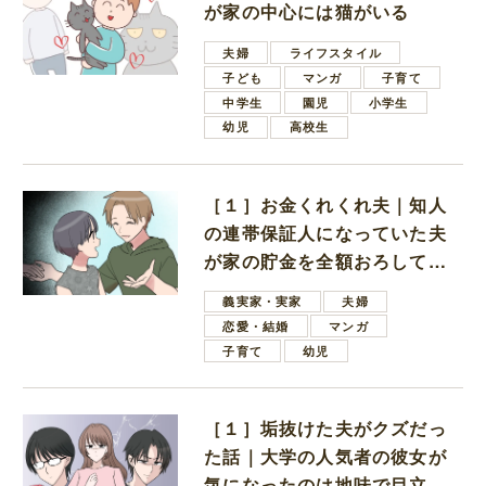
が家の中心には猫がいる
夫婦
ライフスタイル
子ども
マンガ
子育て
中学生
園児
小学生
幼児
高校生
［１］お金くれくれ夫｜知人
の連帯保証人になっていた夫
が家の貯金を全額おろしてほ
しいと言ってきた
義実家・実家
夫婦
恋愛・結婚
マンガ
子育て
幼児
［１］垢抜けた夫がクズだっ
た話｜大学の人気者の彼女が
気になったのは地味で目立た