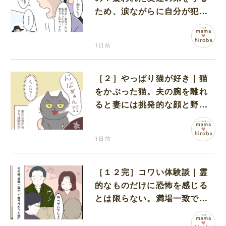
ため、涙ながらに自分が犯人
だと名乗り出た娘
1日前
［２］やっぱり猫が好き｜猫
をかぶった猫。夫の腕を離れ
ると妻には挑発的な顔と野太
い鳴き声
1日前
［１２完］コワい体験談｜霊
的なものだけに恐怖を感じる
とは限らない。満場一致でコ
ワいと認定された意外な体験