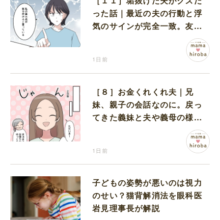
［１１］垢抜けた夫がクズだ
った話｜最近の夫の行動と浮
気のサインが完全一致。友人
にも忠告され不安になる
1日前
［８］お金くれくれ夫｜兄
妹、親子の会話なのに。戻っ
てきた義妹と夫や義母の様子
になんだか違和感
1日前
子どもの姿勢が悪いのは視力
のせい？猫背解消法を眼科医
岩見理事長が解説