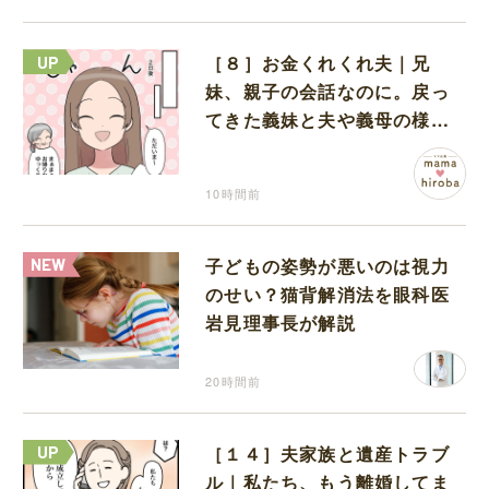
［８］お金くれくれ夫｜兄
妹、親子の会話なのに。戻っ
てきた義妹と夫や義母の様子
になんだか違和感
10時間前
子どもの姿勢が悪いのは視力
のせい？猫背解消法を眼科医
岩見理事長が解説
20時間前
［１４］夫家族と遺産トラブ
ル｜私たち、もう離婚してま