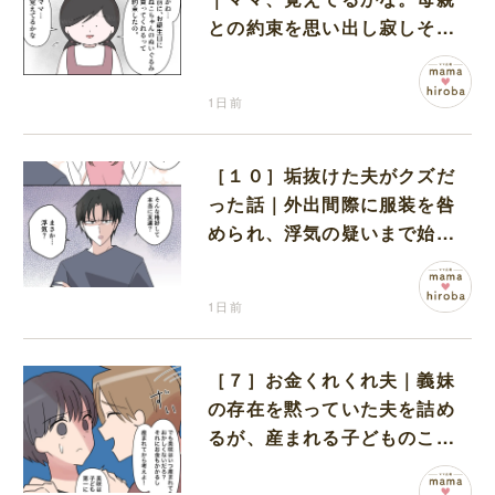
との約束を思い出し寂しそう
な孫に胸が痛む
1日前
［１０］垢抜けた夫がクズだ
った話｜外出間際に服装を咎
められ、浮気の疑いまで始め
る夫
1日前
［７］お金くれくれ夫｜義妹
の存在を黙っていた夫を詰め
るが、産まれる子どものこと
を第一に考えてと流される