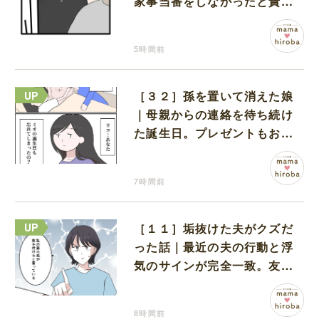
家事当番をしなかったと責め
る夫
5時間前
［３２］孫を置いて消えた娘
｜母親からの連絡を待ち続け
た誕生日。プレゼントもお祝
いの言葉も届かなかった
7時間前
［１１］垢抜けた夫がクズだ
った話｜最近の夫の行動と浮
気のサインが完全一致。友人
にも忠告され不安になる
8時間前