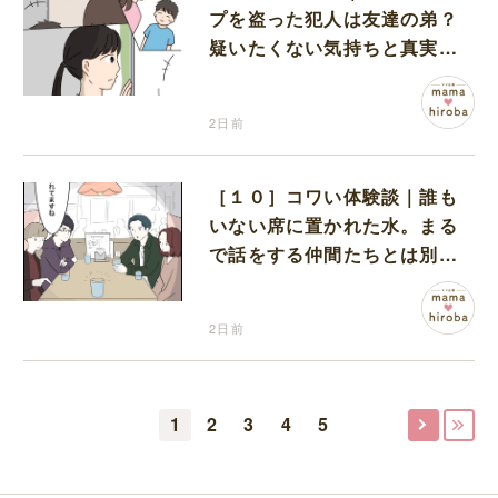
プを盗った犯人は友達の弟？
疑いたくない気持ちと真実の
間でひとり葛藤する娘
2日前
［１０］コワい体験談｜誰も
いない席に置かれた水。まる
で話をする仲間たちとは別に
何かがいるみたい
2日前
1
2
3
4
5