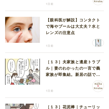
1日前
【眼科医が解説】コンタクト
で海やプールは大丈夫？水と
レンズの注意点
1日前
［１３］夫家族と遺産トラブ
ル｜妻のわかったの一言で義
家族が即集結。新居の話で盛
り上がる義家族を置いて実家
に帰る妻
1日前
［１３］花泥棒｜チューリッ