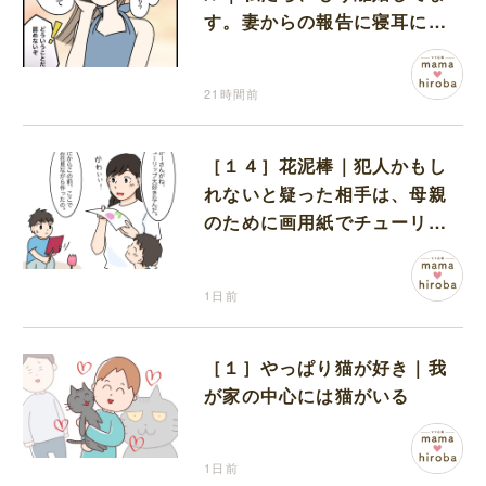
す。妻からの報告に寝耳に水
の夫は大慌て
21時間前
［１４］花泥棒｜犯人かもし
れないと疑った相手は、母親
のために画用紙でチューリッ
プを作っていただけだった
1日前
［１］やっぱり猫が好き｜我
が家の中心には猫がいる
1日前