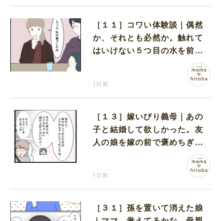
［１１］コワい体験談｜偶然
か、それとも必然か。触れて
はいけない５つ目の水を前に
コワい話を続ける一同
1日前
［１３］嫁いびり義母｜あの
子と結婚して欲しかった。友
人の娘を嫁の前で褒めちぎる
無神経な義母
1日前
［３１］孫を置いて消えた娘
｜ママ、覚えてるかな。母親