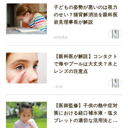
子どもの姿勢が悪いのは視力
のせい？猫背解消法を眼科医
岩見理事長が解説
20時間前
【眼科医が解説】コンタクト
で海やプールは大丈夫？水と
レンズの注意点
1日前
【医師監修】子供の熱中症対
策における経口補水液・塩タ
ブレットの適切な活用法と水
分補給の注意点