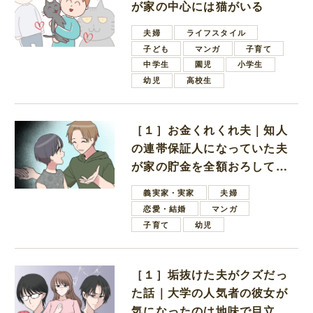
が家の中心には猫がいる
夫婦
ライフスタイル
子ども
マンガ
子育て
中学生
園児
小学生
幼児
高校生
［１］お金くれくれ夫｜知人
の連帯保証人になっていた夫
が家の貯金を全額おろしてほ
しいと言ってきた
義実家・実家
夫婦
恋愛・結婚
マンガ
子育て
幼児
［１］垢抜けた夫がクズだっ
た話｜大学の人気者の彼女が
気になったのは地味で目立た