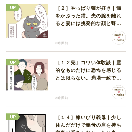
［２］やっぱり猫が好き｜猫
をかぶった猫。夫の腕を離れ
ると妻には挑発的な顔と野太
い鳴き声
3時間前
［１２完］コワい体験談｜霊
的なものだけに恐怖を感じる
とは限らない。満場一致でコ
ワいと認定された意外な体験
3時間前
［１４］嫁いびり義母｜少し
休んだだけで義母の肩を持ち