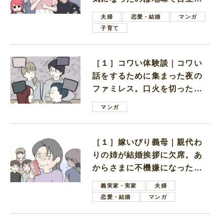
ない男子学生
夫婦
恋愛・結婚
マンガ
子育て
［１］コワい体験談｜コワい
話をするために集まった夜の
ファミレス。口火を切ったの
は電車好きの男の子ママ
マンガ
［１］嫁いびり義母｜親代わ
りの姉が結婚挨拶に欠席。あ
からさまに不機嫌になった義
母
義実家・実家
夫婦
恋愛・結婚
マンガ