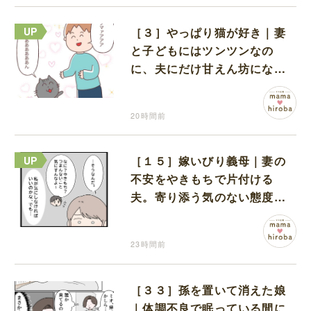
［３］やっぱり猫が好き｜妻
と子どもにはツンツンなの
に、夫にだけ甘えん坊になる
猫のギャップに癒される
20時間前
［１５］嫁いびり義母｜妻の
不安をやきもちで片付ける
夫。寄り添う気のない態度に
モヤモヤが募る
23時間前
［３３］孫を置いて消えた娘
｜体調不良で眠っている間に