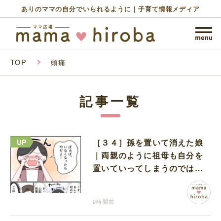
ありのママの自分でいられるように｜子育て情報メディア
TOP
頭痛
記事一覧
［３４］孫を置いて消えた娘
｜両親のように祖母も自分を
置いていってしまうのでは？
と怯えて泣く孫に心が痛む
0時間前