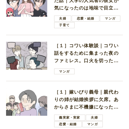
た話｜大学の人気者の彼女が
気になったのは地味で目立た
ない男子学生
夫婦
恋愛・結婚
マンガ
子育て
［１］コワい体験談｜コワい
話をするために集まった夜の
ファミレス。口火を切ったの
は電車好きの男の子ママ
マンガ
［１］嫁いびり義母｜親代わ
りの姉が結婚挨拶に欠席。あ
からさまに不機嫌になった義
母
義実家・実家
夫婦
恋愛・結婚
マンガ