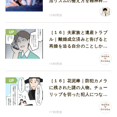
活リズムの整え方を精神科医
が解説
13時間前
［１６］夫家族と遺産トラブ
ル｜離婚成立済みと告げると
再婚を迫る自分のことしか考
えない元夫
14時間前
［１６］花泥棒｜防犯カメラ
に残された謎の人物。チュー
リップを切った犯人につなが
る証拠になるのか期待する
17時間前