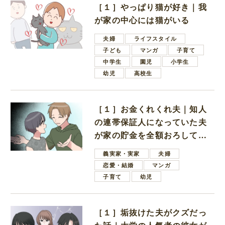
［１］やっぱり猫が好き｜我
が家の中心には猫がいる
夫婦
ライフスタイル
子ども
マンガ
子育て
中学生
園児
小学生
幼児
高校生
［１］お金くれくれ夫｜知人
の連帯保証人になっていた夫
が家の貯金を全額おろしてほ
しいと言ってきた
義実家・実家
夫婦
恋愛・結婚
マンガ
子育て
幼児
［１］垢抜けた夫がクズだっ