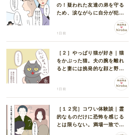
の！疑われた友達の弟を守る
ため、涙ながらに自分が犯人
だと名乗り出た娘
1日前
［２］やっぱり猫が好き｜猫
をかぶった猫。夫の腕を離れ
ると妻には挑発的な顔と野太
い鳴き声
1日前
［１２完］コワい体験談｜霊
的なものだけに恐怖を感じる
とは限らない。満場一致でコ
ワいと認定された意外な体験