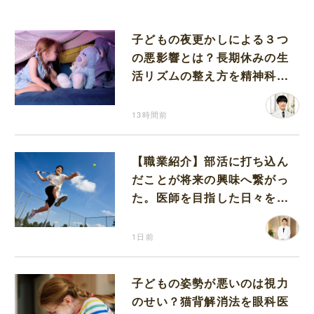
子どもの夜更かしによる３つ
の悪影響とは？長期休みの生
活リズムの整え方を精神科医
が解説
13時間前
【職業紹介】部活に打ち込ん
だことが将来の興味へ繋がっ
た。医師を目指した日々を振
り返って思うこと
1日前
子どもの姿勢が悪いのは視力
のせい？猫背解消法を眼科医