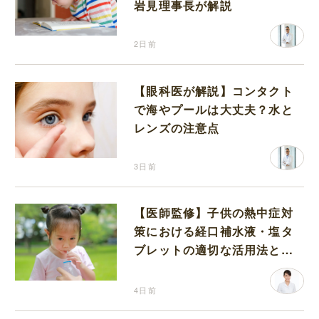
岩見理事長が解説
2日前
【眼科医が解説】コンタクト
で海やプールは大丈夫？水と
レンズの注意点
3日前
【医師監修】子供の熱中症対
策における経口補水液・塩タ
ブレットの適切な活用法と水
分補給の注意点
4日前