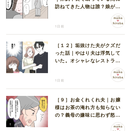
訪ねてきた人物は誰？娘が戻
ってきたのかと不安になる
1日前
［１２］垢抜けた夫がクズだ
った話｜やはり夫は浮気して
いた。オシャレなレストラン
で夫の浮気現場に遭遇
1日前
［９］お金くれくれ夫｜お嬢
様はお茶の淹れ方も知らない
の？義母の嫌味に思わず怒り
が込み上げる