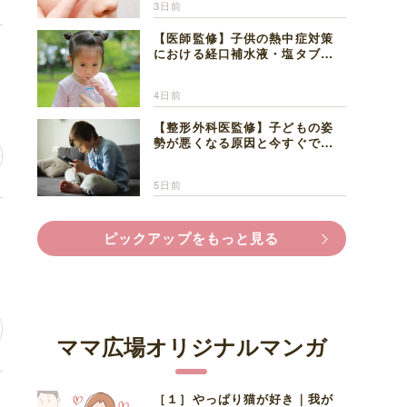
3日前
【医師監修】子供の熱中症対策
坊
における経口補水液・塩タブレ
ットの適切な活用法と水分補給
の注意点
4日前
【整形外科医監修】子どもの姿
勢が悪くなる原因と今すぐでき
る改善習慣４選
5日前
い
ピックアップをもっと見る
ママ広場オリジナルマンガ
［１］やっぱり猫が好き｜我が