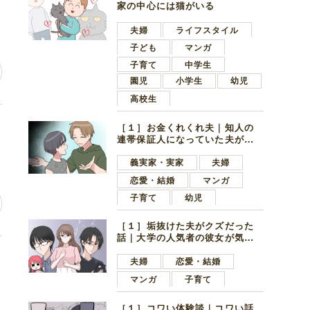
家の中心には猫がいる
夫婦
ライフスタイル
子ども
マンガ
子育て
中学生
園児
小学生
幼児
高校生
レ
［１］お金くれくれ夫｜知人の
連帯保証人になっていた夫が家
の貯金を全額おろしてほしいと
言ってきた
義実家・実家
夫婦
恋愛・結婚
マンガ
子育て
幼児
［１］垢抜けた夫がクズだった
話｜大学の人気者の彼女が気に
なったのは地味で目立たない男
思
子学生
夫婦
恋愛・結婚
マンガ
子育て
［１］コワい体験談｜コワい話