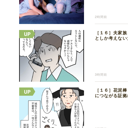
2時間前
［１６］夫家族
としか考えない
3時間前
［１６］花泥棒
につながる証拠