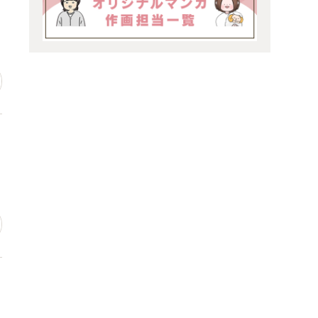
場
っ
ン