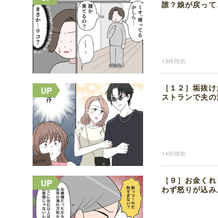
誰？娘が戻って
13時間前
［１２］垢抜け
ストランで夫の
14時間前
［９］お金くれ
わず怒りが込み