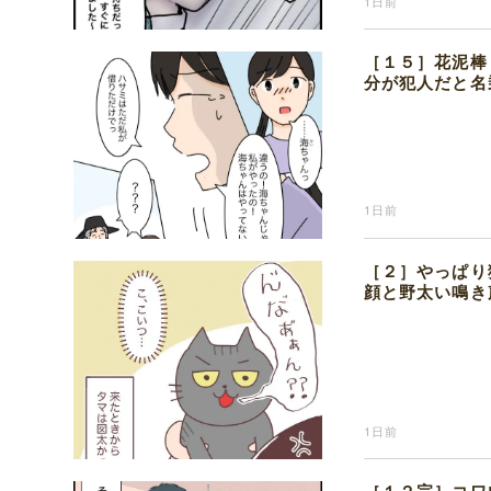
1日前
［１５］花泥棒
分が犯人だと名
1日前
［２］やっぱり
顔と野太い鳴き
1日前