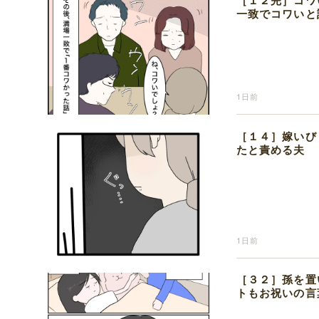
［１２完］コワ
一致でコワいと
1日前
［１４］嫁いび
たと責める夫
1日前
［３２］孫を置
トもお祝いの言