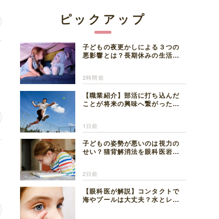
ピックアップ
子どもの夜更かしによる３つの
こ
悪影響とは？長期休みの生活リ
ズムの整え方を精神科医が解説
2時間前
【職業紹介】部活に打ち込んだ
ことが将来の興味へ繋がった。
医師を目指した日々を振り返っ
て思うこと
1日前
子どもの姿勢が悪いのは視力の
せい？猫背解消法を眼科医岩見
人
理事長が解説
2日前
【眼科医が解説】コンタクトで
海やプールは大丈夫？水とレン
ズの注意点