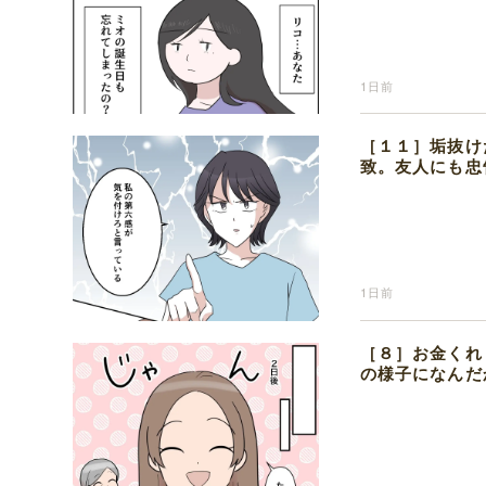
1日前
［１１］垢抜け
致。友人にも忠
1日前
［８］お金くれ
の様子になんだ