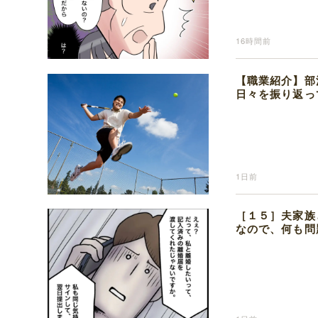
16時間前
【職業紹介】部
日々を振り返っ
1日前
［１５］夫家族
なので、何も問