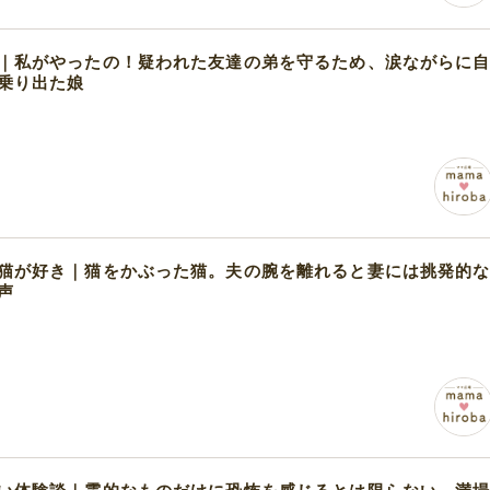
｜私がやったの！疑われた友達の弟を守るため、涙ながらに
乗り出た娘
猫が好き｜猫をかぶった猫。夫の腕を離れると妻には挑発的
声