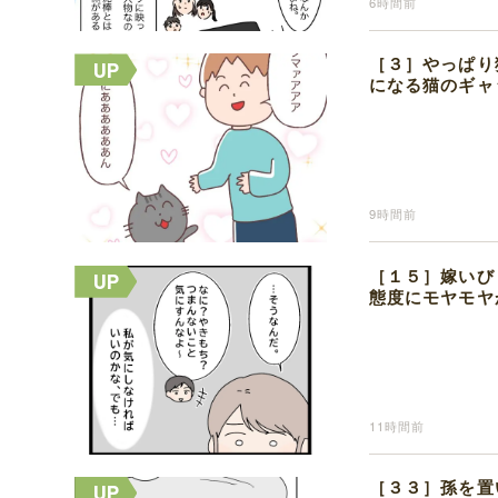
6時間前
［３］やっぱり
になる猫のギャ
9時間前
［１５］嫁いび
態度にモヤモヤ
11時間前
［３３］孫を置