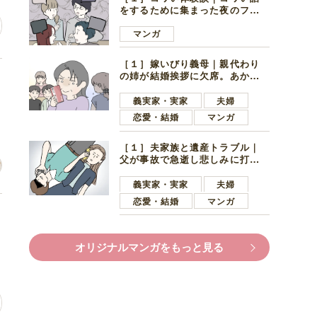
をするために集まった夜のファ
ミレス。口火を切ったのは電車
好きの男の子ママ
マンガ
［１］嫁いびり義母｜親代わり
の姉が結婚挨拶に欠席。あから
た
さまに不機嫌になった義母
義実家・実家
夫婦
恋愛・結婚
マンガ
［１］夫家族と遺産トラブル｜
父が事故で急逝し悲しみに打ち
ひしがれる妻を力強い言葉で励
ます夫
義実家・実家
夫婦
恋愛・結婚
マンガ
け
オリジナルマンガをもっと見る