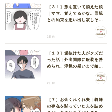
［３１］孫を置いて消えた娘
｜ママ、覚えてるかな。母親
との約束を思い出し寂しそう
な孫に胸が痛む
2日前
［１０］垢抜けた夫がクズだ
った話｜外出間際に服装を咎
められ、浮気の疑いまで始め
る夫
2日前
［７］お金くれくれ夫｜義妹
の存在を黙っていた夫を詰め