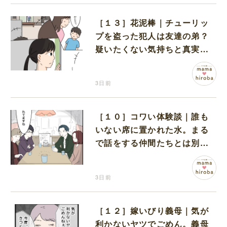
［１３］花泥棒｜チューリッ
プを盗った犯人は友達の弟？
疑いたくない気持ちと真実の
間でひとり葛藤する娘
3日前
［１０］コワい体験談｜誰も
いない席に置かれた水。まる
で話をする仲間たちとは別に
何かがいるみたい
3日前
［１２］嫁いびり義母｜気が
利かないヤツでごめん。義母