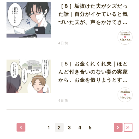
［８］垢抜けた夫がクズだっ
た話｜自分がイケていると気
づいた夫が、声をかけてきた
女性達と交流を持ち始める
4日前
［５］お金くれくれ夫｜ほと
んど付き合いのない妻の実家
から、お金を借りようとする
夫が怪しすぎる
4日前
1
2
3
4
5