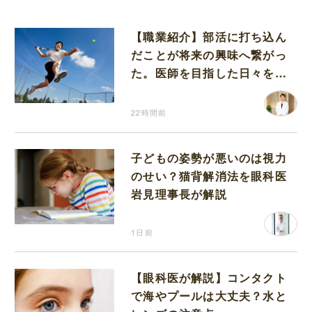
【職業紹介】部活に打ち込ん
だことが将来の興味へ繋がっ
た。医師を目指した日々を振
り返って思うこと
22時間前
子どもの姿勢が悪いのは視力
のせい？猫背解消法を眼科医
岩見理事長が解説
1日前
【眼科医が解説】コンタクト
で海やプールは大丈夫？水と