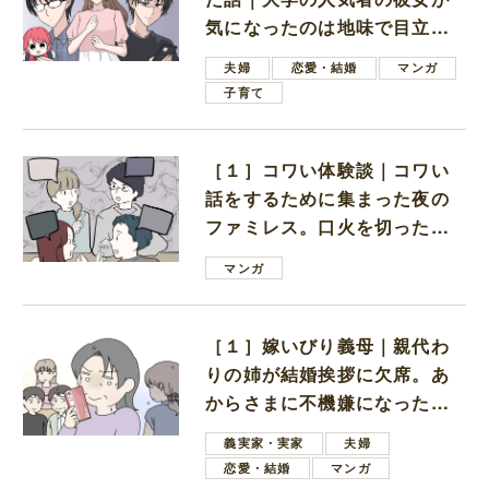
気になったのは地味で目立た
ない男子学生
夫婦
恋愛・結婚
マンガ
子育て
［１］コワい体験談｜コワい
話をするために集まった夜の
ファミレス。口火を切ったの
は電車好きの男の子ママ
マンガ
［１］嫁いびり義母｜親代わ
りの姉が結婚挨拶に欠席。あ
からさまに不機嫌になった義
母
義実家・実家
夫婦
恋愛・結婚
マンガ