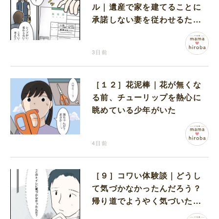
ル｜遺産で家を建てることに
承諾しない妻を従わせるため
に夫が取り出したのは離婚届
3日前
［１２］花泥棒｜花が無くな
る前、チューリップを熱心に
眺めている少年がいた
4日前
［９］コワい体験談｜どうし
て気づかなかったんだろう？
帰り道でようやく気づいた近
いトイレの存在に首を傾げる