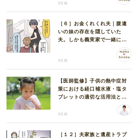
3日前
［６］お金くれくれ夫｜腹違
いの妹の存在を隠していた
夫。しかも義実家で一緒に暮
らすことになり困惑する妻
3日前
【医師監修】子供の熱中症対
策における経口補水液・塩タ
ブレットの適切な活用法と水
分補給の注意点
3日前
［１２］夫家族と遺産トラブ