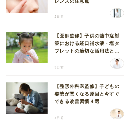
レンズの注意点
2日前
【医師監修】子供の熱中症対
策における経口補水液・塩タ
ブレットの適切な活用法と水
分補給の注意点
3日前
【整形外科医監修】子どもの
姿勢が悪くなる原因と今すぐ
できる改善習慣４選
4日前