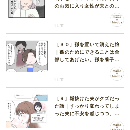
のお気に入り女性が夫との親
密さを匂わせてくる
3日前
［３０］孫を置いて消えた娘
｜孫のためにできることは全
部してあげたい。孫を養子に
迎えることを決意
3日前
［９］垢抜けた夫がクズだっ
た話｜すっかり変わってしま
った夫に不安を感じつつ、友
人から誘われたアニメフェス
へ出かけることに