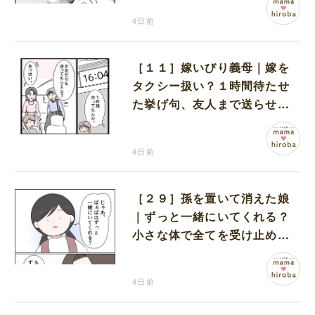
4日前
［１１］嫁いびり義母｜嫁を
タクシー扱い？１時間待たせ
た挙げ句、友人まで送らせる
義母が図々しい
4日前
［２９］孫を置いて消えた娘
｜ずっと一緒にいてくれる？
小さな体で全てを受け止める
孫の手を離したりしない
4日前