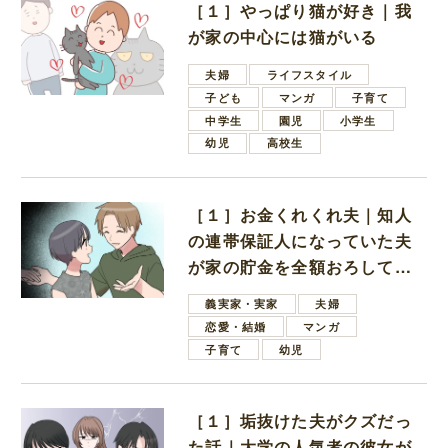
［１］やっぱり猫が好き｜我
が家の中心には猫がいる
夫婦
ライフスタイル
子ども
マンガ
子育て
中学生
園児
小学生
幼児
高校生
［１］お金くれくれ夫｜知人
の連帯保証人になっていた夫
が家の貯金を全額おろしてほ
しいと言ってきた
義実家・実家
夫婦
恋愛・結婚
マンガ
子育て
幼児
［１］垢抜けた夫がクズだっ
た話｜大学の人気者の彼女が