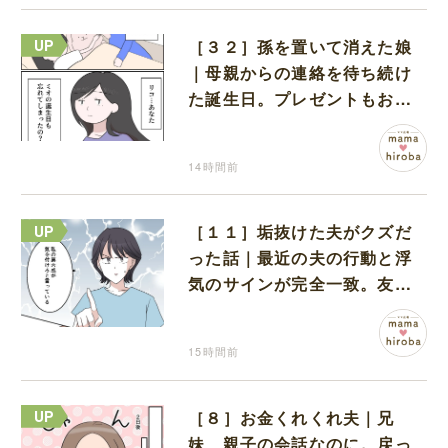
［３２］孫を置いて消えた娘
｜母親からの連絡を待ち続け
た誕生日。プレゼントもお祝
いの言葉も届かなかった
14時間前
［１１］垢抜けた夫がクズだ
った話｜最近の夫の行動と浮
気のサインが完全一致。友人
にも忠告され不安になる
15時間前
［８］お金くれくれ夫｜兄
妹、親子の会話なのに。戻っ