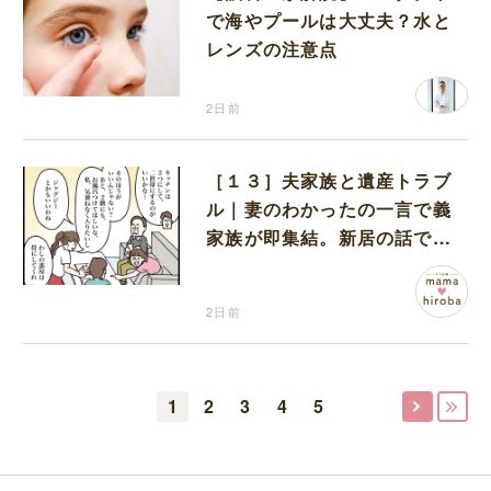
で海やプールは大丈夫？水と
レンズの注意点
2日前
［１３］夫家族と遺産トラブ
ル｜妻のわかったの一言で義
家族が即集結。新居の話で盛
り上がる義家族を置いて実家
に帰る妻
2日前
1
2
3
4
5