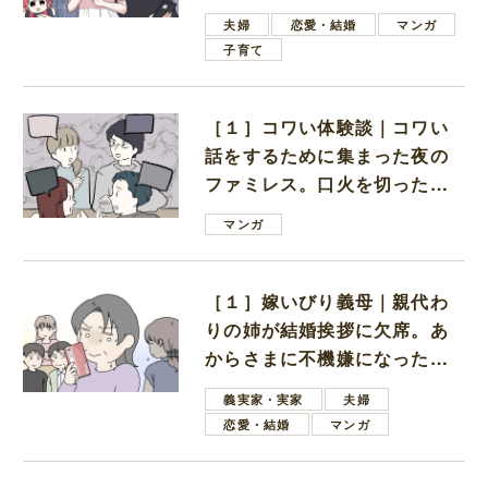
ない男子学生
夫婦
恋愛・結婚
マンガ
子育て
［１］コワい体験談｜コワい
話をするために集まった夜の
ファミレス。口火を切ったの
は電車好きの男の子ママ
マンガ
［１］嫁いびり義母｜親代わ
りの姉が結婚挨拶に欠席。あ
からさまに不機嫌になった義
母
義実家・実家
夫婦
恋愛・結婚
マンガ