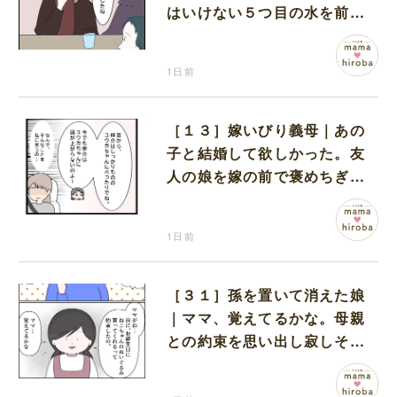
はいけない５つ目の水を前に
コワい話を続ける一同
1日前
［１３］嫁いびり義母｜あの
子と結婚して欲しかった。友
人の娘を嫁の前で褒めちぎる
無神経な義母
1日前
［３１］孫を置いて消えた娘
｜ママ、覚えてるかな。母親
との約束を思い出し寂しそう
な孫に胸が痛む