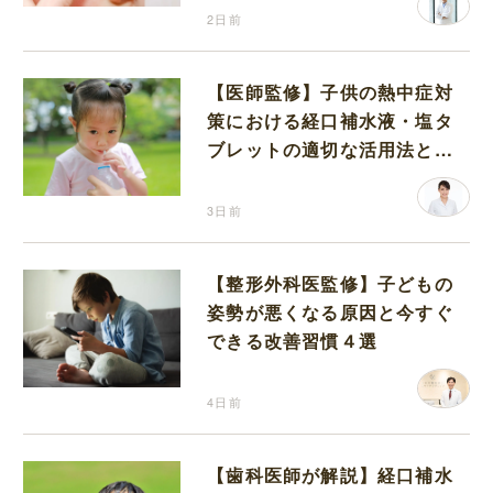
2日前
【医師監修】子供の熱中症対
策における経口補水液・塩タ
ブレットの適切な活用法と水
分補給の注意点
3日前
【整形外科医監修】子どもの
姿勢が悪くなる原因と今すぐ
できる改善習慣４選
4日前
【歯科医師が解説】経口補水