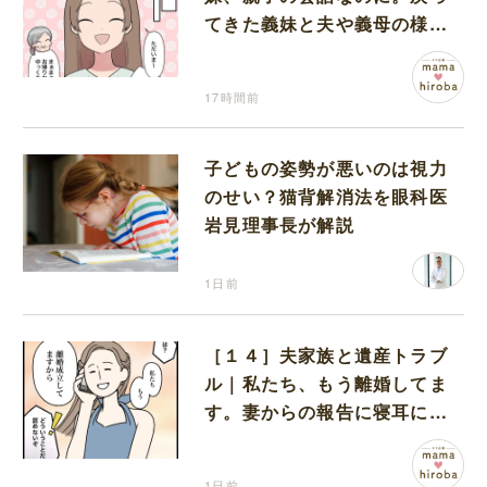
てきた義妹と夫や義母の様子
になんだか違和感
17時間前
子どもの姿勢が悪いのは視力
のせい？猫背解消法を眼科医
岩見理事長が解説
1日前
［１４］夫家族と遺産トラブ
ル｜私たち、もう離婚してま
す。妻からの報告に寝耳に水
の夫は大慌て
1日前