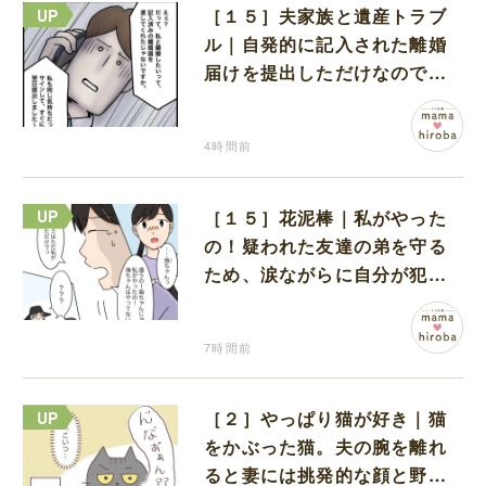
［１５］夫家族と遺産トラブ
ル｜自発的に記入された離婚
届けを提出しただけなので、
何も問題なし
4時間前
［１５］花泥棒｜私がやった
の！疑われた友達の弟を守る
ため、涙ながらに自分が犯人
だと名乗り出た娘
7時間前
［２］やっぱり猫が好き｜猫
をかぶった猫。夫の腕を離れ
ると妻には挑発的な顔と野太