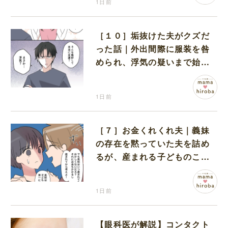
1日前
［１０］垢抜けた夫がクズだ
った話｜外出間際に服装を咎
められ、浮気の疑いまで始め
る夫
1日前
［７］お金くれくれ夫｜義妹
の存在を黙っていた夫を詰め
るが、産まれる子どものこと
を第一に考えてと流される
1日前
【眼科医が解説】コンタクト