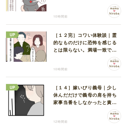
い鳴き声
10時間前
［１２完］コワい体験談｜霊
的なものだけに恐怖を感じる
とは限らない。満場一致でコ
ワいと認定された意外な体験
10時間前
［１４］嫁いびり義母｜少し
休んだだけで義母の肩を持ち
家事当番をしなかったと責め
る夫
12時間前