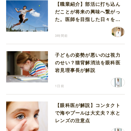
【職業紹介】部活に打ち込ん
だことが将来の興味へ繋がっ
た。医師を目指した日々を振
り返って思うこと
3時間前
子どもの姿勢が悪いのは視力
のせい？猫背解消法を眼科医
岩見理事長が解説
1日前
【眼科医が解説】コンタクト
で海やプールは大丈夫？水と
レンズの注意点