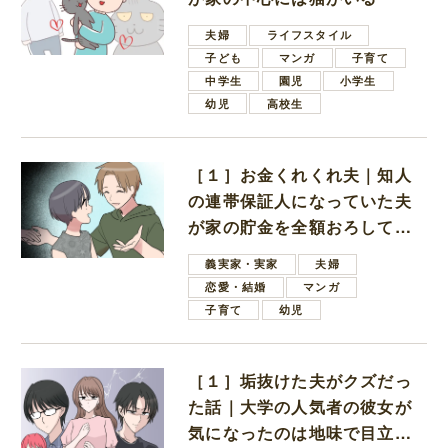
夫婦
ライフスタイル
子ども
マンガ
子育て
中学生
園児
小学生
幼児
高校生
［１］お金くれくれ夫｜知人
の連帯保証人になっていた夫
が家の貯金を全額おろしてほ
しいと言ってきた
義実家・実家
夫婦
恋愛・結婚
マンガ
子育て
幼児
［１］垢抜けた夫がクズだっ
た話｜大学の人気者の彼女が
気になったのは地味で目立た