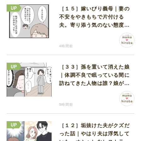
［１５］嫁いびり義母｜妻の
不安をやきもちで片付ける
夫。寄り添う気のない態度に
モヤモヤが募る
4時間前
［３３］孫を置いて消えた娘
｜体調不良で眠っている間に
訪ねてきた人物は誰？娘が戻
ってきたのかと不安になる
5時間前
［１２］垢抜けた夫がクズだ
った話｜やはり夫は浮気して