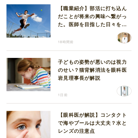
【職業紹介】部活に打ち込ん
だことが将来の興味へ繋がっ
た。医師を目指した日々を振
り返って思うこと
18時間前
子どもの姿勢が悪いのは視力
のせい？猫背解消法を眼科医
岩見理事長が解説
1日前
【眼科医が解説】コンタクト
で海やプールは大丈夫？水と
レンズの注意点