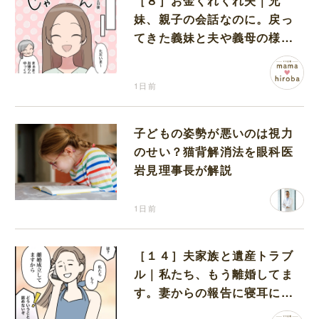
［８］お金くれくれ夫｜兄
妹、親子の会話なのに。戻っ
てきた義妹と夫や義母の様子
になんだか違和感
1日前
子どもの姿勢が悪いのは視力
のせい？猫背解消法を眼科医
岩見理事長が解説
1日前
［１４］夫家族と遺産トラブ
ル｜私たち、もう離婚してま
す。妻からの報告に寝耳に水
の夫は大慌て