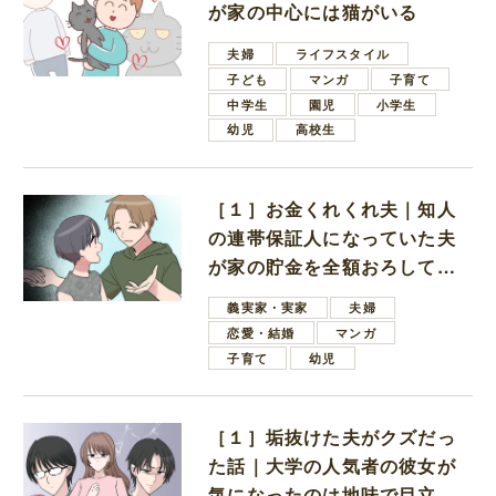
が家の中心には猫がいる
夫婦
ライフスタイル
子ども
マンガ
子育て
中学生
園児
小学生
幼児
高校生
［１］お金くれくれ夫｜知人
の連帯保証人になっていた夫
が家の貯金を全額おろしてほ
しいと言ってきた
義実家・実家
夫婦
恋愛・結婚
マンガ
子育て
幼児
［１］垢抜けた夫がクズだっ
た話｜大学の人気者の彼女が
気になったのは地味で目立た