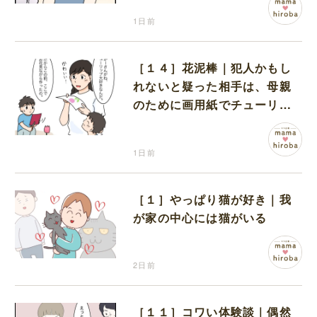
1日前
［１４］花泥棒｜犯人かもし
れないと疑った相手は、母親
のために画用紙でチューリッ
プを作っていただけだった
1日前
［１］やっぱり猫が好き｜我
が家の中心には猫がいる
2日前
［１１］コワい体験談｜偶然