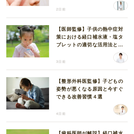
2日前
【医師監修】子供の熱中症対
策における経口補水液・塩タ
ブレットの適切な活用法と水
分補給の注意点
3日前
【整形外科医監修】子どもの
姿勢が悪くなる原因と今すぐ
できる改善習慣４選
4日前
【歯科医師が解説】経口補水