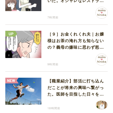
いた。オシャレなレストラン
で夫の浮気現場に遭遇
7時間前
［９］お金くれくれ夫｜お嬢
様はお茶の淹れ方も知らない
の？義母の嫌味に思わず怒り
が込み上げる
9時間前
【職業紹介】部活に打ち込ん
だことが将来の興味へ繋がっ
た。医師を目指した日々を振
り返って思うこと
18時間前