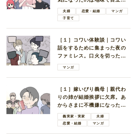
ない男子学生
夫婦
恋愛・結婚
マンガ
子育て
［１］コワい体験談｜コワい
話をするために集まった夜の
ファミレス。口火を切ったの
は電車好きの男の子ママ
マンガ
［１］嫁いびり義母｜親代わ
りの姉が結婚挨拶に欠席。あ
からさまに不機嫌になった義
母
義実家・実家
夫婦
恋愛・結婚
マンガ