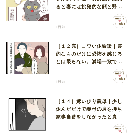
ると妻には挑発的な顔と野太
い鳴き声
1日前
［１２完］コワい体験談｜霊
的なものだけに恐怖を感じる
とは限らない。満場一致でコ
ワいと認定された意外な体験
1日前
［１４］嫁いびり義母｜少し
休んだだけで義母の肩を持ち
家事当番をしなかったと責め
る夫