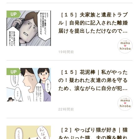
［１５］夫家族と遺産トラブ
ル｜自発的に記入された離婚
届けを提出しただけなので、
何も問題なし
19時間前
［１５］花泥棒｜私がやった
の！疑われた友達の弟を守る
ため、涙ながらに自分が犯人
だと名乗り出た娘
22時間前
［２］やっぱり猫が好き｜猫
をかぶった猫。夫の腕を離れ