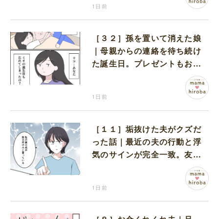
1日前
［３２］孫を置いて消えた娘
｜母親からの連絡を待ち続け
た誕生日。プレゼントもお祝
いの言葉も届かなかった
1日前
［１１］垢抜けた夫がクズだ
った話｜最近の夫の行動と浮
気のサインが完全一致。友人
にも忠告され不安になる
1日前