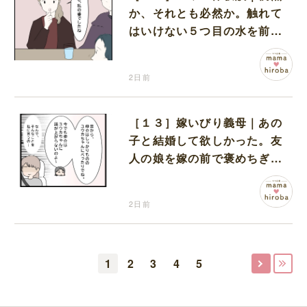
か、それとも必然か。触れて
はいけない５つ目の水を前に
コワい話を続ける一同
2日前
［１３］嫁いびり義母｜あの
子と結婚して欲しかった。友
人の娘を嫁の前で褒めちぎる
無神経な義母
2日前
1
2
3
4
5