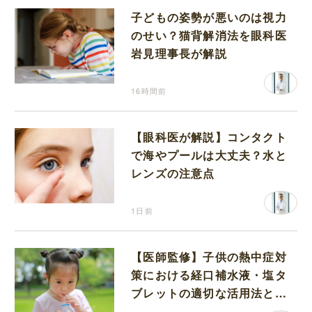
子どもの姿勢が悪いのは視力
のせい？猫背解消法を眼科医
岩見理事長が解説
16時間前
【眼科医が解説】コンタクト
で海やプールは大丈夫？水と
レンズの注意点
1日前
【医師監修】子供の熱中症対
策における経口補水液・塩タ
ブレットの適切な活用法と水
分補給の注意点