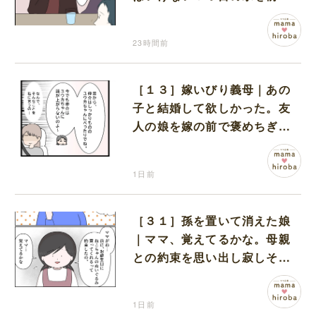
コワい話を続ける一同
23時間前
［１３］嫁いびり義母｜あの
子と結婚して欲しかった。友
人の娘を嫁の前で褒めちぎる
無神経な義母
1日前
［３１］孫を置いて消えた娘
｜ママ、覚えてるかな。母親
との約束を思い出し寂しそう
な孫に胸が痛む
1日前