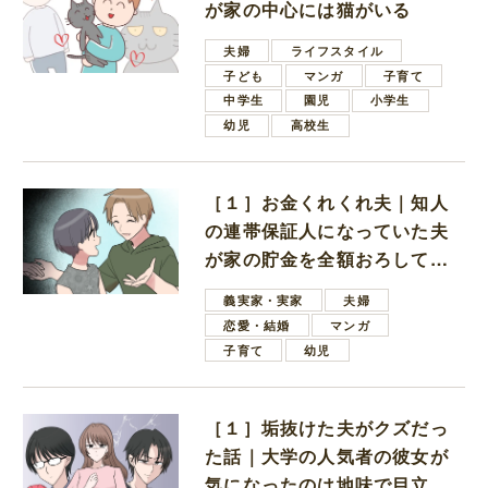
が家の中心には猫がいる
夫婦
ライフスタイル
子ども
マンガ
子育て
中学生
園児
小学生
幼児
高校生
［１］お金くれくれ夫｜知人
の連帯保証人になっていた夫
が家の貯金を全額おろしてほ
しいと言ってきた
義実家・実家
夫婦
恋愛・結婚
マンガ
子育て
幼児
［１］垢抜けた夫がクズだっ
た話｜大学の人気者の彼女が
気になったのは地味で目立た