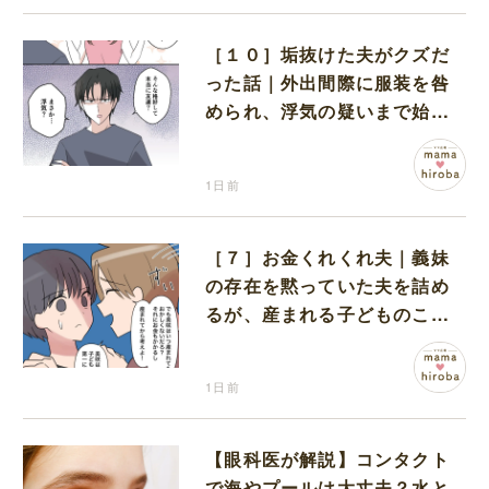
［１０］垢抜けた夫がクズだ
った話｜外出間際に服装を咎
められ、浮気の疑いまで始め
る夫
1日前
［７］お金くれくれ夫｜義妹
の存在を黙っていた夫を詰め
るが、産まれる子どものこと
を第一に考えてと流される
1日前
【眼科医が解説】コンタクト
で海やプールは大丈夫？水と