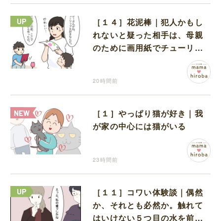
［１４］花泥棒｜犯人かもし
れないと疑った相手は、母親
のために画用紙でチューリッ
プを作っていただけだった
20時間前
［１］やっぱり猫が好き｜我
が家の中心には猫がいる
23時間前
［１１］コワい体験談｜偶然
か、それとも必然か。触れて
はいけない５つ目の水を前に