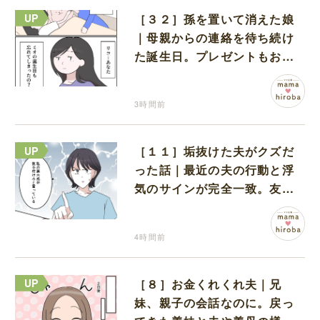
［３２］孫を置いて消えた娘
｜母親からの連絡を待ち続け
た誕生日。プレゼントもお祝
いの言葉も届かなかった
3時間前
［１１］垢抜けた夫がクズだ
った話｜最近の夫の行動と浮
気のサインが完全一致。友人
にも忠告され不安になる
4時間前
［８］お金くれくれ夫｜兄
妹、親子の会話なのに。戻っ