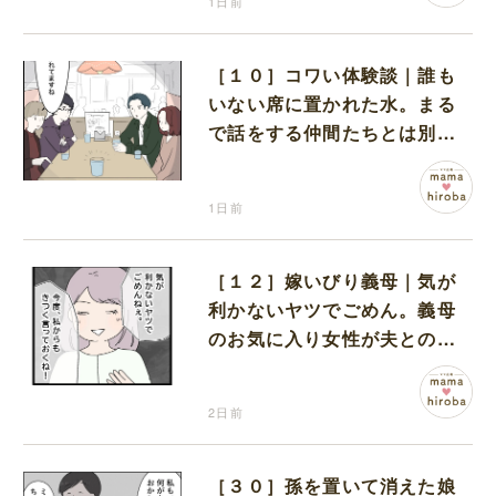
1日前
［１０］コワい体験談｜誰も
いない席に置かれた水。まる
で話をする仲間たちとは別に
何かがいるみたい
1日前
［１２］嫁いびり義母｜気が
利かないヤツでごめん。義母
のお気に入り女性が夫との親
密さを匂わせてくる
2日前
［３０］孫を置いて消えた娘