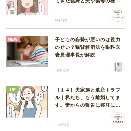
てきた義妹と夫や義母の様子
になんだか違和感
6時間前
子どもの姿勢が悪いのは視力
のせい？猫背解消法を眼科医
岩見理事長が解説
16時間前
［１４］夫家族と遺産トラブ
ル｜私たち、もう離婚してま
す。妻からの報告に寝耳に水
の夫は大慌て
17時間前