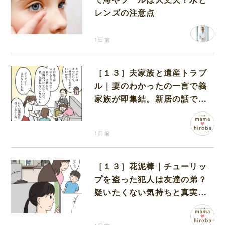
レンズの注意点
1日前
［１３］夫家族と遺産トラブ
ル｜妻のわかったの一言で義
家族が即集結。新居の話で盛
り上がる義家族を置いて実家
に帰る妻
1日前
［１３］花泥棒｜チューリッ
プを盗った犯人は友達の弟？
疑いたくない気持ちと真実の
間でひとり葛藤する娘