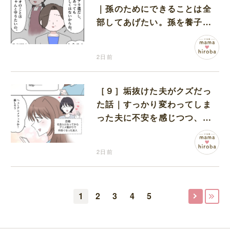
｜孫のためにできることは全
部してあげたい。孫を養子に
迎えることを決意
2日前
［９］垢抜けた夫がクズだっ
た話｜すっかり変わってしま
った夫に不安を感じつつ、友
人から誘われたアニメフェス
へ出かけることに
2日前
1
2
3
4
5