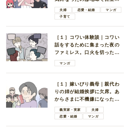
ない男子学生
夫婦
恋愛・結婚
マンガ
子育て
［１］コワい体験談｜コワい
話をするために集まった夜の
ファミレス。口火を切ったの
は電車好きの男の子ママ
マンガ
［１］嫁いびり義母｜親代わ
りの姉が結婚挨拶に欠席。あ
からさまに不機嫌になった義
母
義実家・実家
夫婦
恋愛・結婚
マンガ