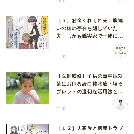
1日前
［６］お金くれくれ夫｜腹違
いの妹の存在を隠していた
夫。しかも義実家で一緒に暮
らすことになり困惑する妻
1日前
【医師監修】子供の熱中症対
策における経口補水液・塩タ
ブレットの適切な活用法と水
分補給の注意点
2日前
［１２］夫家族と遺産トラブ