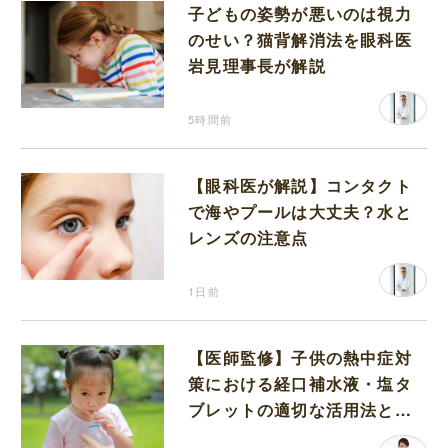
子どもの姿勢が悪いのは視力
のせい？猫背解消法を眼科医
岩見理事長が解説
5時間前
【眼科医が解説】コンタクト
で海やプールは大丈夫？水と
レンズの注意点
1日前
【医師監修】子供の熱中症対
策における経口補水液・塩タ
ブレットの適切な活用法と水
分補給の注意点