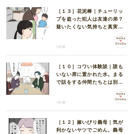
［１３］花泥棒｜チューリッ
プを盗った犯人は友達の弟？
疑いたくない気持ちと真実の
間でひとり葛藤する娘
1日前
［１０］コワい体験談｜誰も
いない席に置かれた水。まる
で話をする仲間たちとは別に
何かがいるみたい
1日前
［１２］嫁いびり義母｜気が
利かないヤツでごめん。義母