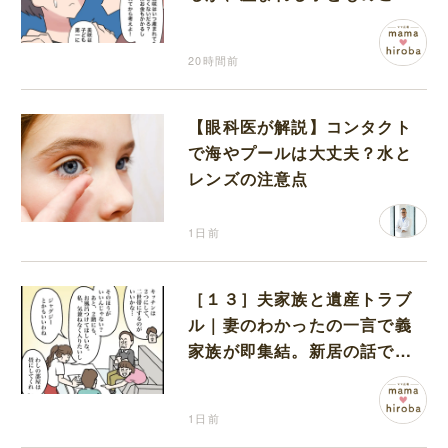
を第一に考えてと流される
20時間前
【眼科医が解説】コンタクト
で海やプールは大丈夫？水と
レンズの注意点
1日前
［１３］夫家族と遺産トラブ
ル｜妻のわかったの一言で義
家族が即集結。新居の話で盛
り上がる義家族を置いて実家
に帰る妻
1日前