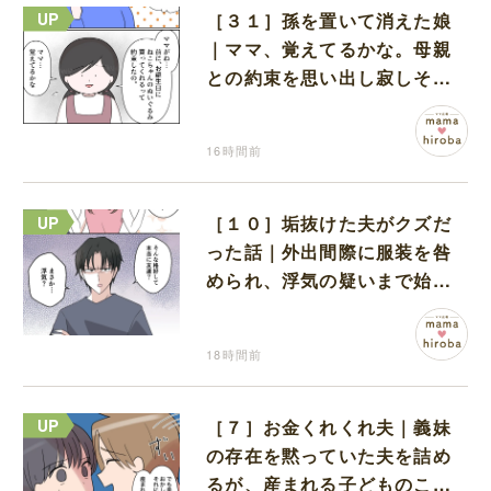
［３１］孫を置いて消えた娘
｜ママ、覚えてるかな。母親
との約束を思い出し寂しそう
な孫に胸が痛む
16時間前
［１０］垢抜けた夫がクズだ
った話｜外出間際に服装を咎
められ、浮気の疑いまで始め
る夫
18時間前
［７］お金くれくれ夫｜義妹
の存在を黙っていた夫を詰め
るが、産まれる子どものこと