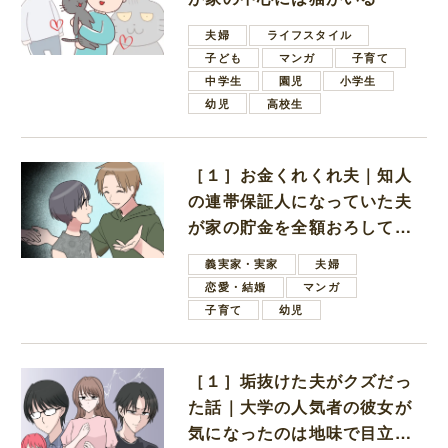
夫婦
ライフスタイル
子ども
マンガ
子育て
中学生
園児
小学生
幼児
高校生
［１］お金くれくれ夫｜知人
の連帯保証人になっていた夫
が家の貯金を全額おろしてほ
しいと言ってきた
義実家・実家
夫婦
恋愛・結婚
マンガ
子育て
幼児
［１］垢抜けた夫がクズだっ
た話｜大学の人気者の彼女が
気になったのは地味で目立た