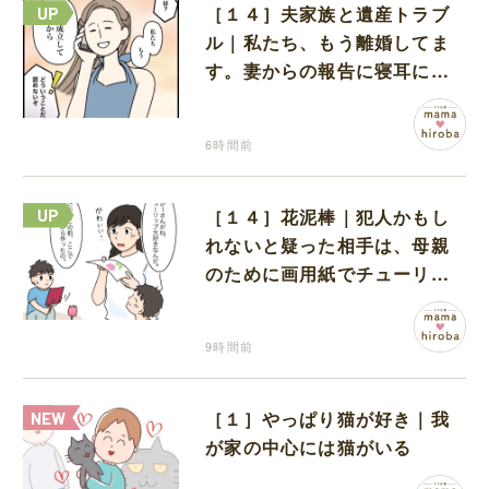
［１４］夫家族と遺産トラブ
ル｜私たち、もう離婚してま
す。妻からの報告に寝耳に水
の夫は大慌て
6時間前
［１４］花泥棒｜犯人かもし
れないと疑った相手は、母親
のために画用紙でチューリッ
プを作っていただけだった
9時間前
［１］やっぱり猫が好き｜我
が家の中心には猫がいる