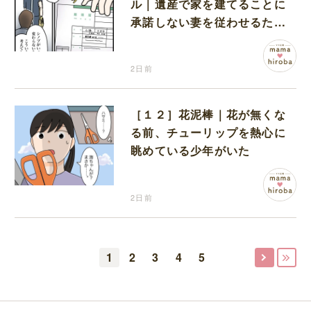
ル｜遺産で家を建てることに
承諾しない妻を従わせるため
に夫が取り出したのは離婚届
2日前
［１２］花泥棒｜花が無くな
る前、チューリップを熱心に
眺めている少年がいた
2日前
1
2
3
4
5