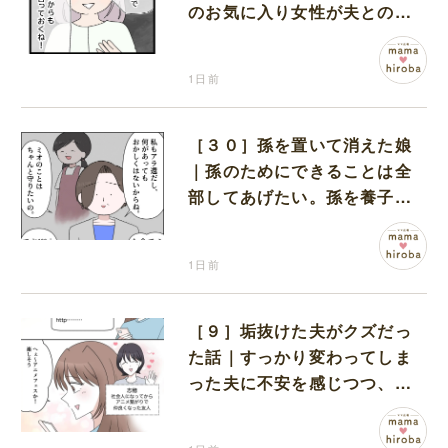
のお気に入り女性が夫との親
密さを匂わせてくる
1日前
［３０］孫を置いて消えた娘
｜孫のためにできることは全
部してあげたい。孫を養子に
迎えることを決意
1日前
［９］垢抜けた夫がクズだっ
た話｜すっかり変わってしま
った夫に不安を感じつつ、友
人から誘われたアニメフェス
へ出かけることに