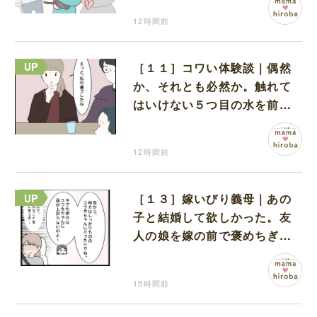
12時間前
［１１］コワい体験談｜偶然
か、それとも必然か。触れて
はいけない５つ目の水を前に
コワい話を続ける一同
12時間前
［１３］嫁いびり義母｜あの
子と結婚して欲しかった。友
人の娘を嫁の前で褒めちぎる
無神経な義母
15時間前