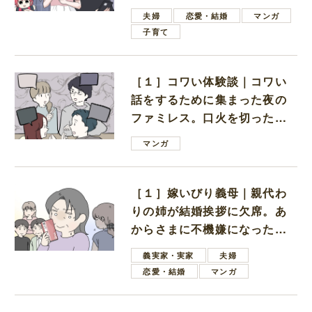
ない男子学生
夫婦
恋愛・結婚
マンガ
子育て
［１］コワい体験談｜コワい
話をするために集まった夜の
ファミレス。口火を切ったの
は電車好きの男の子ママ
マンガ
［１］嫁いびり義母｜親代わ
りの姉が結婚挨拶に欠席。あ
からさまに不機嫌になった義
母
義実家・実家
夫婦
恋愛・結婚
マンガ