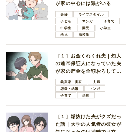
が家の中心には猫がいる
夫婦
ライフスタイル
子ども
マンガ
子育て
中学生
園児
小学生
幼児
高校生
［１］お金くれくれ夫｜知人
の連帯保証人になっていた夫
が家の貯金を全額おろしてほ
しいと言ってきた
義実家・実家
夫婦
恋愛・結婚
マンガ
子育て
幼児
［１］垢抜けた夫がクズだっ
た話｜大学の人気者の彼女が
気になったのは地味で目立た