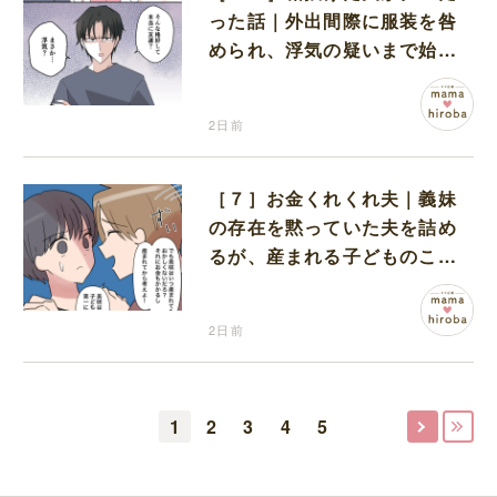
った話｜外出間際に服装を咎
められ、浮気の疑いまで始め
る夫
2日前
［７］お金くれくれ夫｜義妹
の存在を黙っていた夫を詰め
るが、産まれる子どものこと
を第一に考えてと流される
2日前
1
2
3
4
5