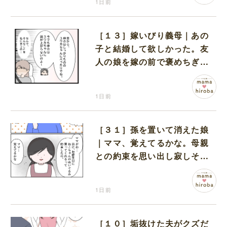
1日前
［１３］嫁いびり義母｜あの
子と結婚して欲しかった。友
人の娘を嫁の前で褒めちぎる
無神経な義母
1日前
［３１］孫を置いて消えた娘
｜ママ、覚えてるかな。母親
との約束を思い出し寂しそう
な孫に胸が痛む
1日前
［１０］垢抜けた夫がクズだ