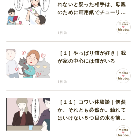
れないと疑った相手は、母親
のために画用紙でチューリッ
プを作っていただけだった
1日前
［１］やっぱり猫が好き｜我
が家の中心には猫がいる
1日前
［１１］コワい体験談｜偶然
か、それとも必然か。触れて
はいけない５つ目の水を前に
コワい話を続ける一同