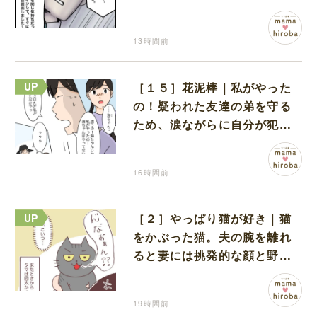
何も問題なし
13時間前
［１５］花泥棒｜私がやった
の！疑われた友達の弟を守る
ため、涙ながらに自分が犯人
だと名乗り出た娘
16時間前
［２］やっぱり猫が好き｜猫
をかぶった猫。夫の腕を離れ
ると妻には挑発的な顔と野太
い鳴き声
19時間前