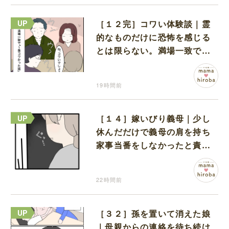
［１２完］コワい体験談｜霊
的なものだけに恐怖を感じる
とは限らない。満場一致でコ
ワいと認定された意外な体験
19時間前
［１４］嫁いびり義母｜少し
休んだだけで義母の肩を持ち
家事当番をしなかったと責め
る夫
22時間前
［３２］孫を置いて消えた娘
｜母親からの連絡を待ち続け