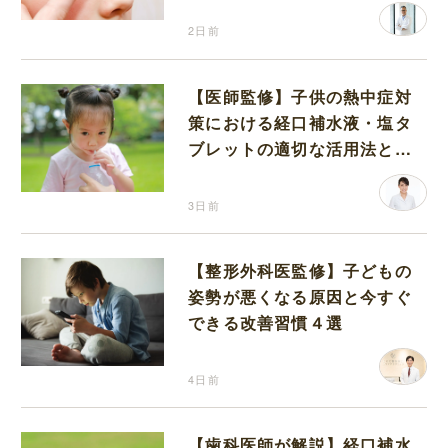
2日前
【医師監修】子供の熱中症対
策における経口補水液・塩タ
ブレットの適切な活用法と水
分補給の注意点
3日前
【整形外科医監修】子どもの
姿勢が悪くなる原因と今すぐ
できる改善習慣４選
4日前
【歯科医師が解説】経口補水