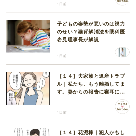
1日前
子どもの姿勢が悪いのは視力
のせい？猫背解消法を眼科医
岩見理事長が解説
1日前
［１４］夫家族と遺産トラブ
ル｜私たち、もう離婚してま
す。妻からの報告に寝耳に水
の夫は大慌て
1日前
［１４］花泥棒｜犯人かもし