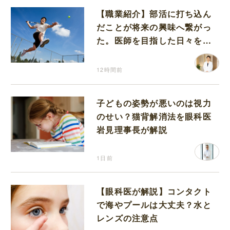
【職業紹介】部活に打ち込ん
だことが将来の興味へ繋がっ
た。医師を目指した日々を振
り返って思うこと
12時間前
子どもの姿勢が悪いのは視力
のせい？猫背解消法を眼科医
岩見理事長が解説
1日前
【眼科医が解説】コンタクト
で海やプールは大丈夫？水と
レンズの注意点