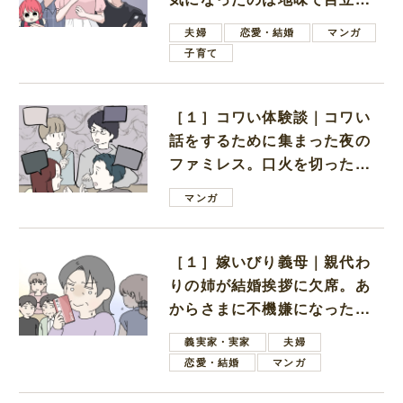
ない男子学生
夫婦
恋愛・結婚
マンガ
子育て
［１］コワい体験談｜コワい
話をするために集まった夜の
ファミレス。口火を切ったの
は電車好きの男の子ママ
マンガ
［１］嫁いびり義母｜親代わ
りの姉が結婚挨拶に欠席。あ
からさまに不機嫌になった義
母
義実家・実家
夫婦
恋愛・結婚
マンガ