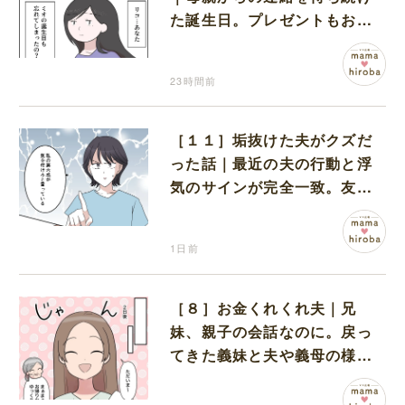
た誕生日。プレゼントもお祝
いの言葉も届かなかった
23時間前
［１１］垢抜けた夫がクズだ
った話｜最近の夫の行動と浮
気のサインが完全一致。友人
にも忠告され不安になる
1日前
［８］お金くれくれ夫｜兄
妹、親子の会話なのに。戻っ
てきた義妹と夫や義母の様子
になんだか違和感