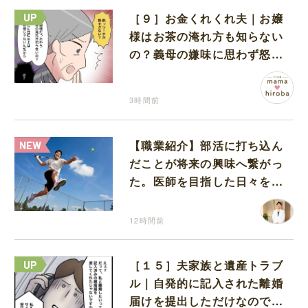
［９］お金くれくれ夫｜お嬢
様はお茶の淹れ方も知らない
の？義母の嫌味に思わず怒り
が込み上げる
3時間前
【職業紹介】部活に打ち込ん
だことが将来の興味へ繋がっ
た。医師を目指した日々を振
り返って思うこと
12時間前
［１５］夫家族と遺産トラブ
ル｜自発的に記入された離婚
届けを提出しただけなので、