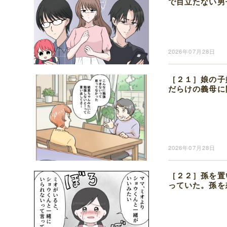
で目立たない男
2026年07月28日
［２１］娘の子
だらけの義母に
2026年07月28日
［２２］孫を置
っていた。孫を