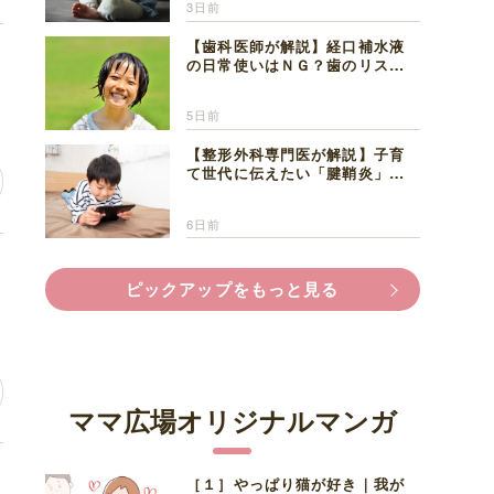
3日前
【歯科医師が解説】経口補水液
も
の日常使いはＮＧ？歯のリスク
と熱中症対策
5日前
【整形外科専門医が解説】子育
て世代に伝えたい「腱鞘炎」の
正しい知識と対処法
6日前
押
ピックアップをもっと見る
ママ広場オリジナルマンガ
味
［１］やっぱり猫が好き｜我が