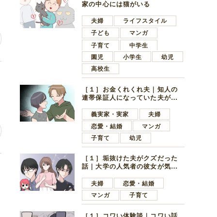
家の中心には猫がいる
夫婦
ライフスタイル
子ども
マンガ
子育て
中学生
園児
小学生
幼児
高校生
盾
［１］お金くれくれ夫｜知人の
連帯保証人になっていた夫が家
の貯金を全額おろしてほしいと
言ってきた
義実家・実家
夫婦
恋愛・結婚
マンガ
子育て
幼児
［１］垢抜けた夫がクズだった
話｜大学の人気者の彼女が気に
知
なったのは地味で目立たない男
子学生
夫婦
恋愛・結婚
マンガ
子育て
［１］コワい体験談｜コワい話