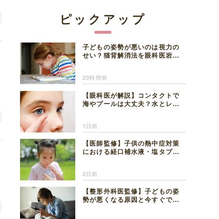
ピックアップ
子どもの姿勢が悪いのは視力の
自
せい？猫背解消法を眼科医岩見
理事長が解説
20時間前
【眼科医が解説】コンタクトで
海やプールは大丈夫？水とレン
ズの注意点
1日前
【医師監修】子供の熱中症対策
における経口補水液・塩タブレ
振
ットの適切な活用法と水分補給
の注意点
2日前
【整形外科医監修】子どもの姿
勢が悪くなる原因と今すぐでき
る改善習慣４選