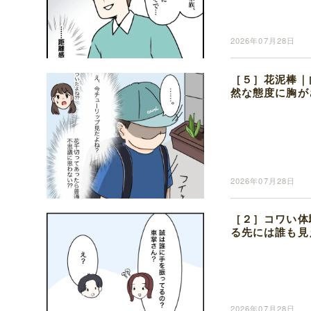
2026年07月28日
［５］花泥棒｜
然な態度に胸が
2026年07月28日
［２］コワい体
る先には誰も見
2026年07月28日