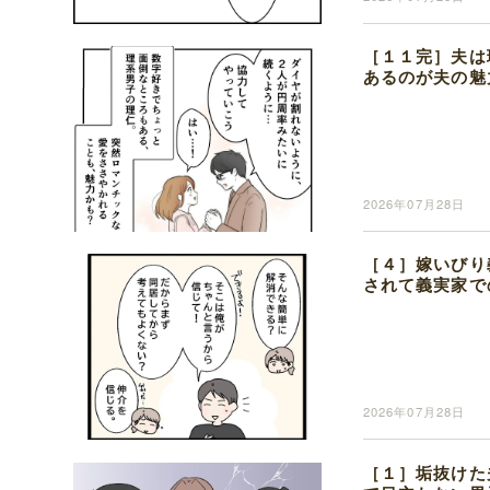
［１１完］夫は
あるのが夫の魅
2026年07月28日
［４］嫁いびり
されて義実家で
2026年07月28日
［１］垢抜けた