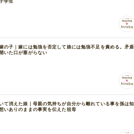
子学生
嫁の子｜嫁には勉強を否定して娘には勉強不足を責める。矛
開いた口が塞がらない
いて消えた娘｜母親の気持ちが自分から離れている事を孫は
想いありのままの事実を伝えた祖母