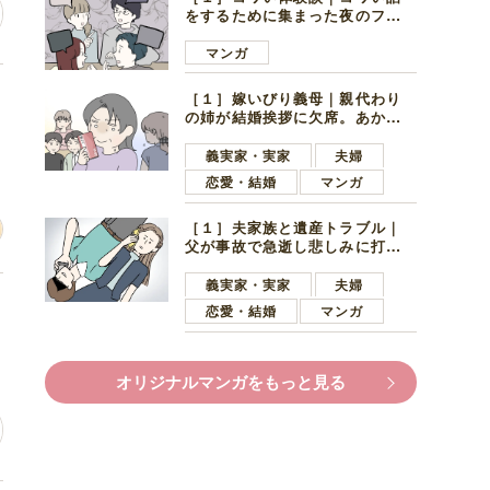
をするために集まった夜のファ
ミレス。口火を切ったのは電車
好きの男の子ママ
マンガ
田
［１］嫁いびり義母｜親代わり
の姉が結婚挨拶に欠席。あから
さまに不機嫌になった義母
義実家・実家
夫婦
恋愛・結婚
マンガ
［１］夫家族と遺産トラブル｜
父が事故で急逝し悲しみに打ち
ひしがれる妻を力強い言葉で励
ます夫
義実家・実家
夫婦
を
恋愛・結婚
マンガ
オリジナルマンガをもっと見る