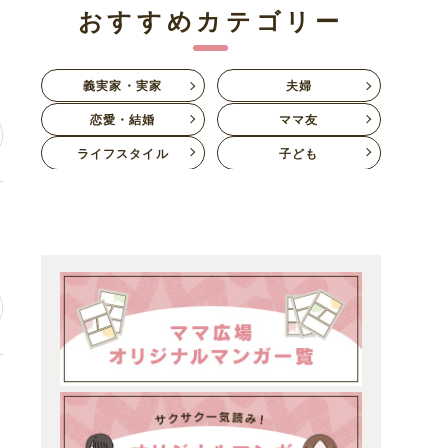
おすすめカテゴリー
隠
義実家・実家
夫婦
恋愛・結婚
ママ友
ライフスタイル
子ども
を
呆