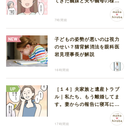
てきた義妹と夫や義母の様子
になんだか違和感
7時間前
子どもの姿勢が悪いのは視力
のせい？猫背解消法を眼科医
岩見理事長が解説
16時間前
［１４］夫家族と遺産トラブ
ル｜私たち、もう離婚してま
す。妻からの報告に寝耳に水
の夫は大慌て
17時間前