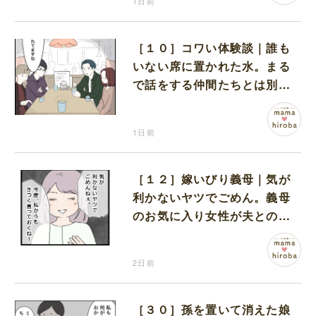
1日前
［１０］コワい体験談｜誰も
いない席に置かれた水。まる
で話をする仲間たちとは別に
何かがいるみたい
1日前
［１２］嫁いびり義母｜気が
利かないヤツでごめん。義母
のお気に入り女性が夫との親
密さを匂わせてくる
2日前
［３０］孫を置いて消えた娘