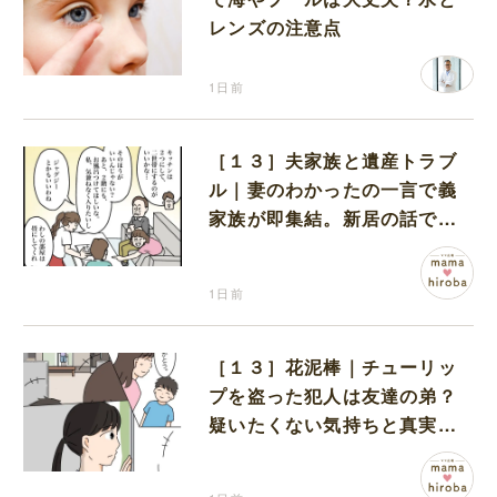
レンズの注意点
1日前
［１３］夫家族と遺産トラブ
ル｜妻のわかったの一言で義
家族が即集結。新居の話で盛
り上がる義家族を置いて実家
に帰る妻
1日前
［１３］花泥棒｜チューリッ
プを盗った犯人は友達の弟？
疑いたくない気持ちと真実の
間でひとり葛藤する娘