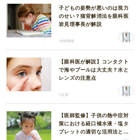
子どもの姿勢が悪いのは視力
のせい？猫背解消法を眼科医
岩見理事長が解説
16時間前
【眼科医が解説】コンタクト
で海やプールは大丈夫？水と
レンズの注意点
1日前
【医師監修】子供の熱中症対
策における経口補水液・塩タ
ブレットの適切な活用法と水
分補給の注意点