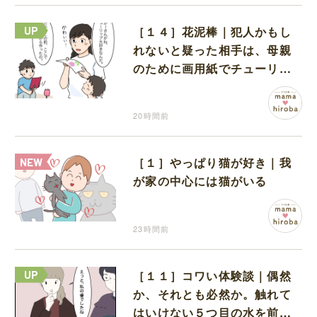
［１４］花泥棒｜犯人かもし
れないと疑った相手は、母親
のために画用紙でチューリッ
プを作っていただけだった
20時間前
［１］やっぱり猫が好き｜我
が家の中心には猫がいる
23時間前
［１１］コワい体験談｜偶然
か、それとも必然か。触れて
はいけない５つ目の水を前に