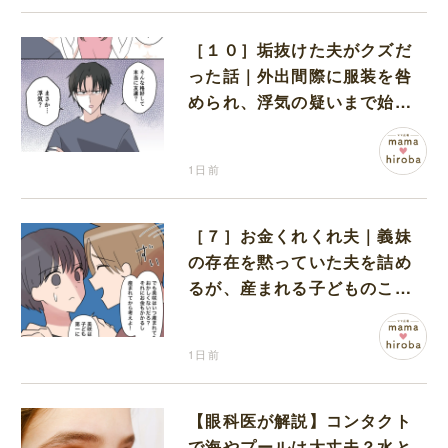
［１０］垢抜けた夫がクズだ
った話｜外出間際に服装を咎
められ、浮気の疑いまで始め
る夫
1日前
［７］お金くれくれ夫｜義妹
の存在を黙っていた夫を詰め
るが、産まれる子どものこと
を第一に考えてと流される
1日前
【眼科医が解説】コンタクト
で海やプールは大丈夫？水と