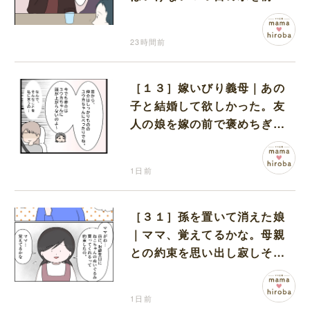
コワい話を続ける一同
23時間前
［１３］嫁いびり義母｜あの
子と結婚して欲しかった。友
人の娘を嫁の前で褒めちぎる
無神経な義母
1日前
［３１］孫を置いて消えた娘
｜ママ、覚えてるかな。母親
との約束を思い出し寂しそう
な孫に胸が痛む
1日前