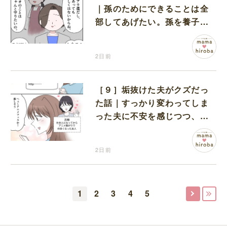
｜孫のためにできることは全
部してあげたい。孫を養子に
迎えることを決意
2日前
［９］垢抜けた夫がクズだっ
た話｜すっかり変わってしま
った夫に不安を感じつつ、友
人から誘われたアニメフェス
へ出かけることに
2日前
1
2
3
4
5