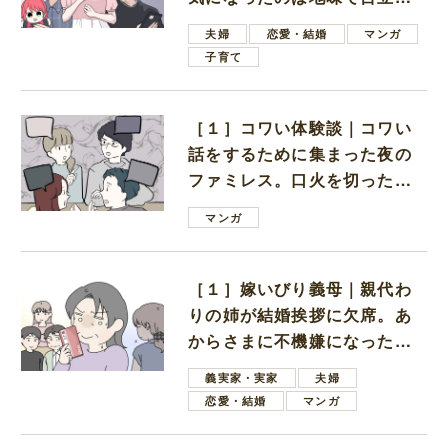
ない男子学生
夫婦
恋愛・結婚
マンガ
子育て
［１］コワい体験談｜コワい
話をするために集まった夜の
ファミレス。口火を切ったの
は電車好きの男の子ママ
マンガ
［１］嫁いびり義母｜親代わ
りの姉が結婚挨拶に欠席。あ
からさまに不機嫌になった義
母
義実家・実家
夫婦
恋愛・結婚
マンガ