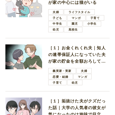
が家の中心には猫がいる
夫婦
ライフスタイル
子ども
マンガ
子育て
中学生
園児
小学生
幼児
高校生
［１］お金くれくれ夫｜知人
の連帯保証人になっていた夫
が家の貯金を全額おろしてほ
しいと言ってきた
義実家・実家
夫婦
恋愛・結婚
マンガ
子育て
幼児
［１］垢抜けた夫がクズだっ
た話｜大学の人気者の彼女が
気になったのは地味で目立た