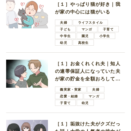
［１］やっぱり猫が好き｜我
が家の中心には猫がいる
夫婦
ライフスタイル
子ども
マンガ
子育て
中学生
園児
小学生
幼児
高校生
［１］お金くれくれ夫｜知人
の連帯保証人になっていた夫
が家の貯金を全額おろしてほ
しいと言ってきた
義実家・実家
夫婦
恋愛・結婚
マンガ
子育て
幼児
［１］垢抜けた夫がクズだっ