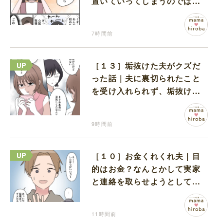
置いていってしまうのでは？
と怯えて泣く孫に心が痛む
7時間前
［１３］垢抜けた夫がクズだ
った話｜夫に裏切られたこと
を受け入れられず、垢抜けた
ことが関係しているのかと嘆
く
9時間前
［１０］お金くれくれ夫｜目
的はお金？なんとかして実家
と連絡を取らせようとしてく
る夫が怪しすぎる
11時間前