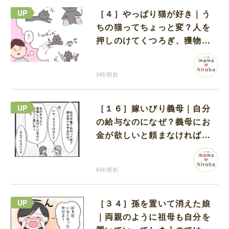
［４］やっぱり猫が好き｜う
ちの猫ってちょっと変？人を
押しのけてくつろぎ、獲物に
も物怖じしない鋼のハート
3時間前
［１６］嫁いびり義母｜自分
の給与なのになぜ？義母にお
金が欲しいと頼まなければな
らない状況に疑問を抱く
6時間前
［３４］孫を置いて消えた娘
｜両親のように祖母も自分を