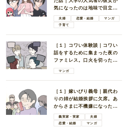
た話｜大学の人気者の彼女が
気になったのは地味で目立た
ない男子学生
夫婦
恋愛・結婚
マンガ
子育て
［１］コワい体験談｜コワい
話をするために集まった夜の
ファミレス。口火を切ったの
は電車好きの男の子ママ
マンガ
［１］嫁いびり義母｜親代わ
りの姉が結婚挨拶に欠席。あ
からさまに不機嫌になった義
母
義実家・実家
夫婦
恋愛・結婚
マンガ