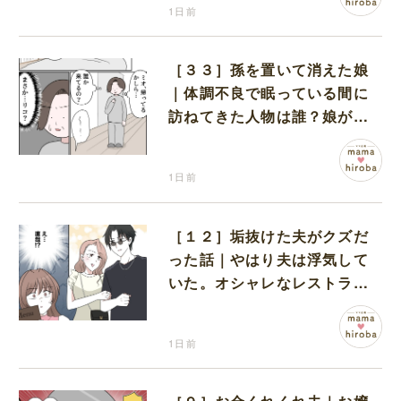
1日前
［３３］孫を置いて消えた娘
｜体調不良で眠っている間に
訪ねてきた人物は誰？娘が戻
ってきたのかと不安になる
1日前
［１２］垢抜けた夫がクズだ
った話｜やはり夫は浮気して
いた。オシャレなレストラン
で夫の浮気現場に遭遇
1日前