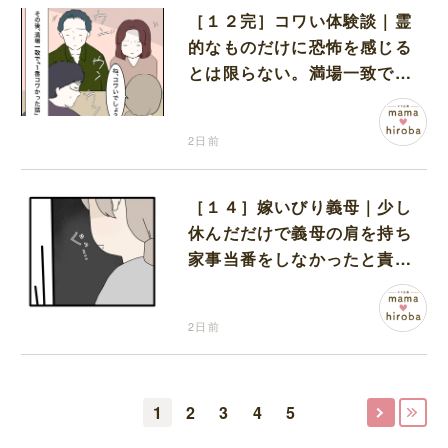
［１２完］コワい体験談｜霊
的なものだけに恐怖を感じる
とは限らない。満場一致でコ
ワいと認定された意外な体験
2日前
［１４］嫁いびり義母｜少し
休んだだけで義母の肩を持ち
家事当番をしなかったと責め
る夫
2日前
1
2
3
4
5