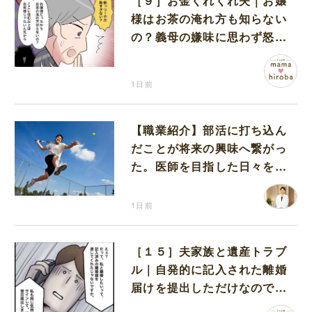
［９］お金くれくれ夫｜お嬢
様はお茶の淹れ方も知らない
の？義母の嫌味に思わず怒り
が込み上げる
1日前
【職業紹介】部活に打ち込ん
だことが将来の興味へ繋がっ
た。医師を目指した日々を振
り返って思うこと
1日前
［１５］夫家族と遺産トラブ
ル｜自発的に記入された離婚
届けを提出しただけなので、
何も問題なし