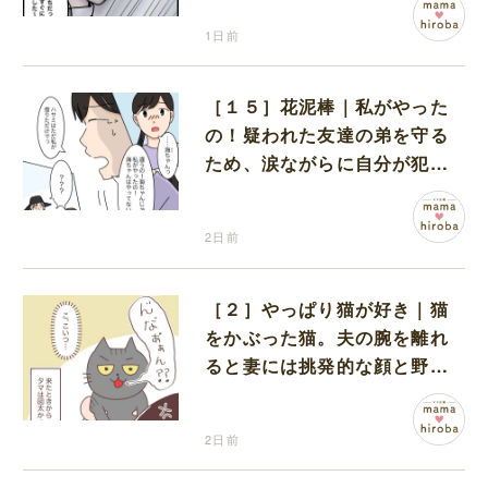
1日前
［１５］花泥棒｜私がやった
の！疑われた友達の弟を守る
ため、涙ながらに自分が犯人
だと名乗り出た娘
2日前
［２］やっぱり猫が好き｜猫
をかぶった猫。夫の腕を離れ
ると妻には挑発的な顔と野太
い鳴き声
2日前