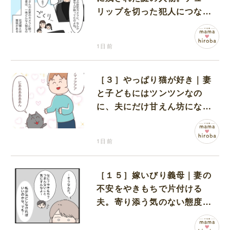
リップを切った犯人につなが
る証拠になるのか期待する
1日前
［３］やっぱり猫が好き｜妻
と子どもにはツンツンなの
に、夫にだけ甘えん坊になる
猫のギャップに癒される
1日前
［１５］嫁いびり義母｜妻の
不安をやきもちで片付ける
夫。寄り添う気のない態度に
モヤモヤが募る