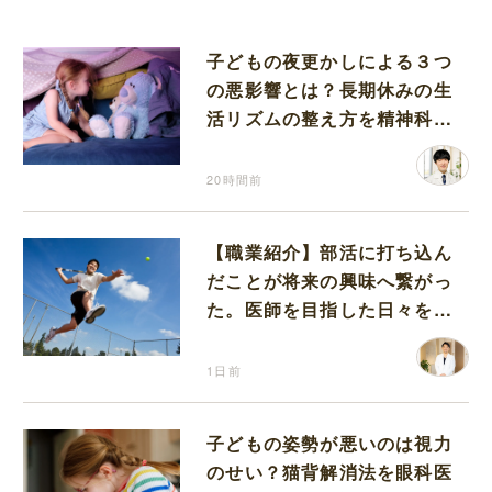
子どもの夜更かしによる３つ
の悪影響とは？長期休みの生
活リズムの整え方を精神科医
が解説
20時間前
【職業紹介】部活に打ち込ん
だことが将来の興味へ繋がっ
た。医師を目指した日々を振
り返って思うこと
1日前
子どもの姿勢が悪いのは視力
のせい？猫背解消法を眼科医