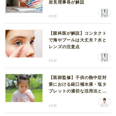
岩見理事長が解説
2日前
【眼科医が解説】コンタクト
で海やプールは大丈夫？水と
レンズの注意点
3日前
【医師監修】子供の熱中症対
策における経口補水液・塩タ
ブレットの適切な活用法と水
分補給の注意点
4日前