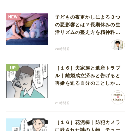
子どもの夜更かしによる３つ
の悪影響とは？長期休みの生
活リズムの整え方を精神科医
が解説
20時間前
［１６］夫家族と遺産トラブ
ル｜離婚成立済みと告げると
再婚を迫る自分のことしか考
えない元夫
21時間前
［１６］花泥棒｜防犯カメラ
に残された謎の人物。チュー