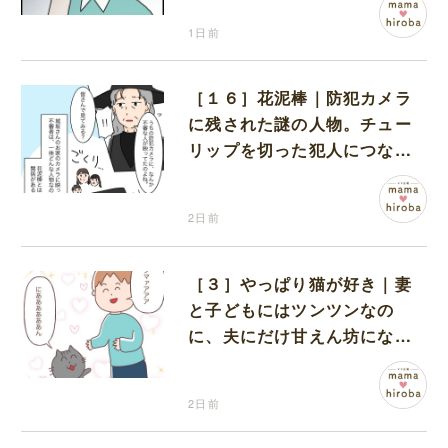
1日前
［１６］花泥棒｜防犯カメラ
に残された謎の人物。チュー
リップを切った犯人につなが
る証拠になるのか期待する
2日前
［３］やっぱり猫が好き｜妻
と子どもにはツンツンなの
に、夫にだけ甘えん坊になる
猫のギャップに癒される
2日前