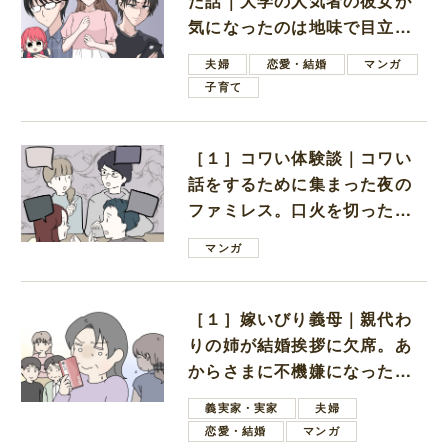
た話｜大学の人気者の彼女が
気になったのは地味で目立た
ない男子学生
夫婦
恋愛・結婚
マンガ
子育て
［１］コワい体験談｜コワい
話をするために集まった夜の
ファミレス。口火を切ったの
は電車好きの男の子ママ
マンガ
［１］嫁いびり義母｜親代わ
りの姉が結婚挨拶に欠席。あ
からさまに不機嫌になった義
母
義実家・実家
夫婦
恋愛・結婚
マンガ