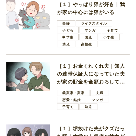
［１］やっぱり猫が好き｜我
が家の中心には猫がいる
夫婦
ライフスタイル
子ども
マンガ
子育て
中学生
園児
小学生
幼児
高校生
［１］お金くれくれ夫｜知人
の連帯保証人になっていた夫
が家の貯金を全額おろしてほ
しいと言ってきた
義実家・実家
夫婦
恋愛・結婚
マンガ
子育て
幼児
［１］垢抜けた夫がクズだっ