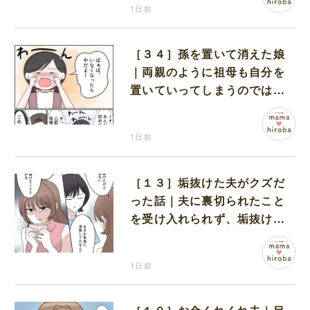
1日前
［３４］孫を置いて消えた娘
｜両親のように祖母も自分を
置いていってしまうのでは？
と怯えて泣く孫に心が痛む
1日前
［１３］垢抜けた夫がクズだ
った話｜夫に裏切られたこと
を受け入れられず、垢抜けた
ことが関係しているのかと嘆
く
1日前