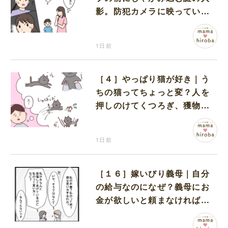
影。防犯カメラに映っていた
のは娘の友達だった
1日前
［４］やっぱり猫が好き｜う
ちの猫ってちょっと変？人を
押しのけてくつろぎ、獲物に
も物怖じしない鋼のハート
1日前
［１６］嫁いびり義母｜自分
の給与なのになぜ？義母にお
金が欲しいと頼まなければな
らない状況に疑問を抱く