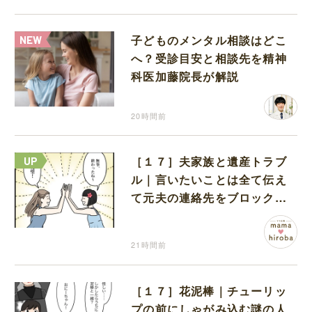
子どものメンタル相談はどこ
へ？受診目安と相談先を精神
科医加藤院長が解説
20時間前
［１７］夫家族と遺産トラブ
ル｜言いたいことは全て伝え
て元夫の連絡先をブロック。
離婚できた喜びを噛みしめる
21時間前
［１７］花泥棒｜チューリッ
プの前にしゃがみ込む謎の人