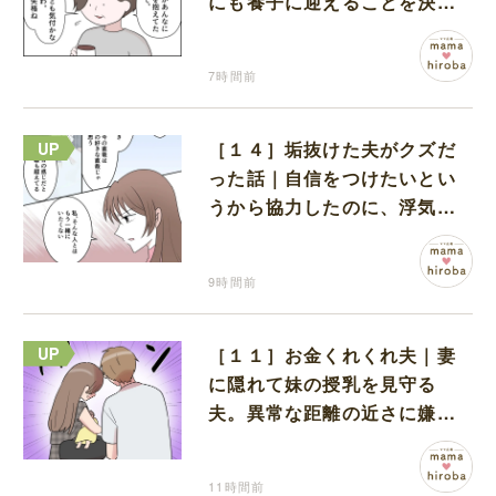
にも養子に迎えることを決心
する
7時間前
［１４］垢抜けた夫がクズだ
った話｜自信をつけたいとい
うから協力したのに、浮気と
いう形で裏切られる
9時間前
［１１］お金くれくれ夫｜妻
に隠れて妹の授乳を見守る
夫。異常な距離の近さに嫌悪
感が湧き上がる
11時間前