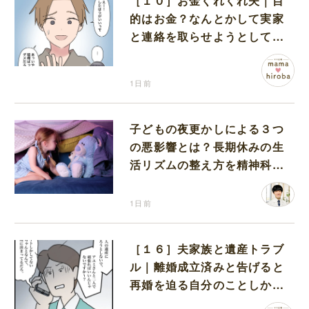
［１０］お金くれくれ夫｜目
的はお金？なんとかして実家
と連絡を取らせようとしてく
る夫が怪しすぎる
1日前
子どもの夜更かしによる３つ
の悪影響とは？長期休みの生
活リズムの整え方を精神科医
が解説
1日前
［１６］夫家族と遺産トラブ
ル｜離婚成立済みと告げると
再婚を迫る自分のことしか考
えない元夫