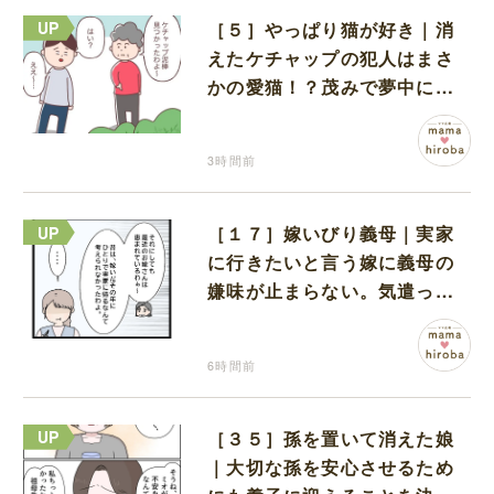
［５］やっぱり猫が好き｜消
えたケチャップの犯人はまさ
かの愛猫！？茂みで夢中にな
ってなめる現場を発見
3時間前
［１７］嫁いびり義母｜実家
に行きたいと言う嫁に義母の
嫌味が止まらない。気遣って
くれるのは義父だけ
6時間前
［３５］孫を置いて消えた娘
｜大切な孫を安心させるため