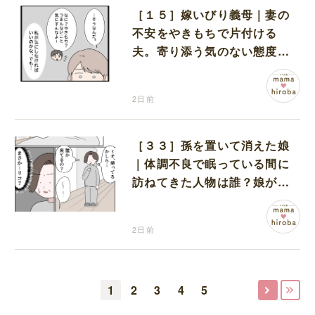
［１５］嫁いびり義母｜妻の
不安をやきもちで片付ける
夫。寄り添う気のない態度に
モヤモヤが募る
2日前
［３３］孫を置いて消えた娘
｜体調不良で眠っている間に
訪ねてきた人物は誰？娘が戻
ってきたのかと不安になる
2日前
1
2
3
4
5