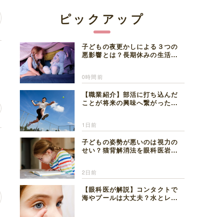
ピックアップ
子どもの夜更かしによる３つの
金
悪影響とは？長期休みの生活リ
ズムの整え方を精神科医が解説
0時間前
【職業紹介】部活に打ち込んだ
ことが将来の興味へ繋がった。
医師を目指した日々を振り返っ
て思うこと
1日前
い
子どもの姿勢が悪いのは視力の
せい？猫背解消法を眼科医岩見
理事長が解説
2日前
【眼科医が解説】コンタクトで
海やプールは大丈夫？水とレン
ズの注意点