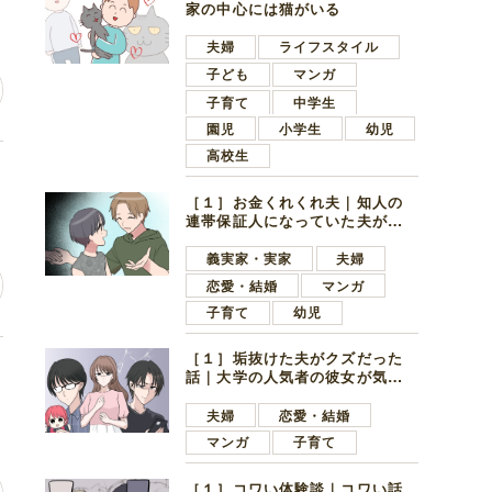
家の中心には猫がいる
夫婦
ライフスタイル
子ども
マンガ
子育て
中学生
園児
小学生
幼児
高校生
の
［１］お金くれくれ夫｜知人の
連帯保証人になっていた夫が家
の貯金を全額おろしてほしいと
言ってきた
義実家・実家
夫婦
恋愛・結婚
マンガ
子育て
幼児
［１］垢抜けた夫がクズだった
を
話｜大学の人気者の彼女が気に
なったのは地味で目立たない男
子学生
夫婦
恋愛・結婚
マンガ
子育て
［１］コワい体験談｜コワい話