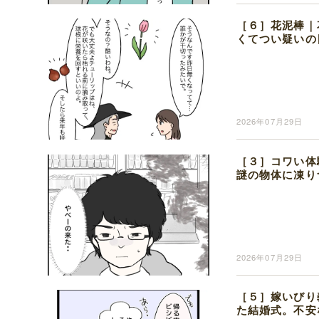
［６］花泥棒｜
くてつい疑いの
2026年07月29日
［３］コワい体
謎の物体に凍り
2026年07月29日
［５］嫁いびり
た結婚式。不安