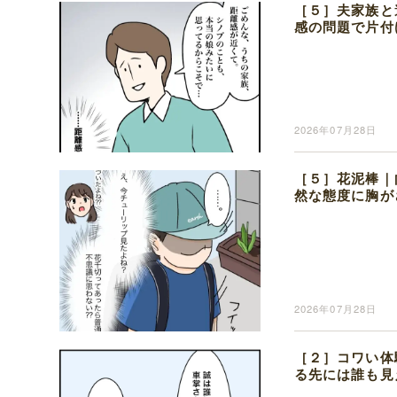
［５］夫家族と
感の問題で片付
2026年07月28日
［５］花泥棒｜
然な態度に胸が
2026年07月28日
［２］コワい体
る先には誰も見