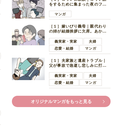
をするために集まった夜のファ
ミレス。口火を切ったのは電車
好きの男の子ママ
マンガ
不
［１］嫁いびり義母｜親代わり
の姉が結婚挨拶に欠席。あから
さまに不機嫌になった義母
義実家・実家
夫婦
恋愛・結婚
マンガ
［１］夫家族と遺産トラブル｜
父が事故で急逝し悲しみに打ち
ひしがれる妻を力強い言葉で励
ます夫
義実家・実家
夫婦
生
恋愛・結婚
マンガ
オリジナルマンガをもっと見る