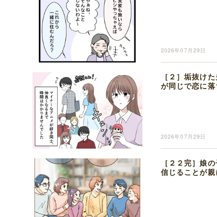
2026年07月29日
［２］垢抜けた
が同じで恋に落
2026年07月29日
［２２完］娘の
信じることが親