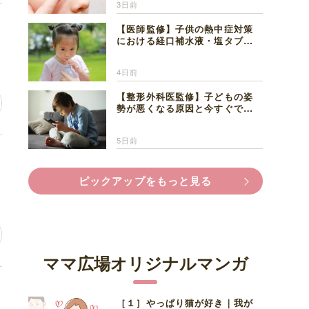
3日前
し
【医師監修】子供の熱中症対策
における経口補水液・塩タブレ
ットの適切な活用法と水分補給
の注意点
4日前
【整形外科医監修】子どもの姿
勢が悪くなる原因と今すぐでき
る改善習慣４選
5日前
う
ピックアップをもっと見る
ママ広場オリジナルマンガ
っ
［１］やっぱり猫が好き｜我が