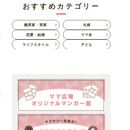
離
おすすめカテゴリー
義実家・実家
夫婦
恋愛・結婚
ママ友
ライフスタイル
子ども
自
振