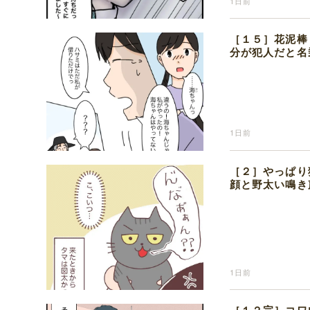
1日前
［１５］花泥棒
分が犯人だと名
1日前
［２］やっぱり
顔と野太い鳴き
1日前