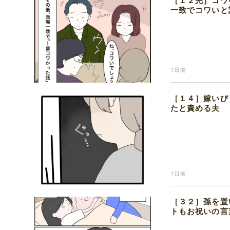
［１２完］コワ
一致でコワいと
1日前
［１４］嫁いび
たと責める夫
1日前
［３２］孫を置
トもお祝いの言