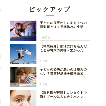
ピックアップ
子どもの夜更かしによる３つの
こ
悪影響とは？長期休みの生活リ
ズムの整え方を精神科医が解説
1時間前
【職業紹介】部活に打ち込んだ
ことが将来の興味へ繋がった。
医師を目指した日々を振り返っ
て思うこと
1日前
子どもの姿勢が悪いのは視力の
せい？猫背解消法を眼科医岩見
人
理事長が解説
2日前
【眼科医が解説】コンタクトで
海やプールは大丈夫？水とレン
ズの注意点