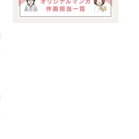
場
っ
ン