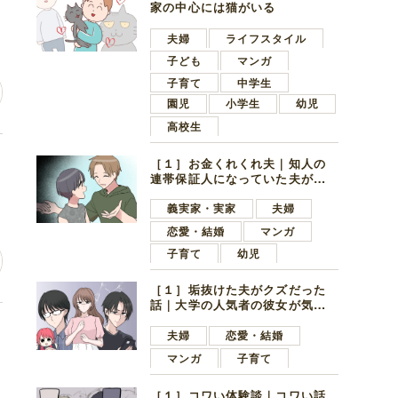
家の中心には猫がいる
夫婦
ライフスタイル
子ども
マンガ
子育て
中学生
園児
小学生
幼児
高校生
レ
［１］お金くれくれ夫｜知人の
連帯保証人になっていた夫が家
の貯金を全額おろしてほしいと
言ってきた
義実家・実家
夫婦
恋愛・結婚
マンガ
子育て
幼児
［１］垢抜けた夫がクズだった
話｜大学の人気者の彼女が気に
なったのは地味で目立たない男
思
子学生
夫婦
恋愛・結婚
マンガ
子育て
［１］コワい体験談｜コワい話