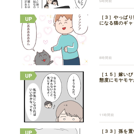
5時間前
［３］やっぱり
になる猫のギャ
8時間前
［１５］嫁いび
態度にモヤモヤ
11時間前
［３３］孫を置