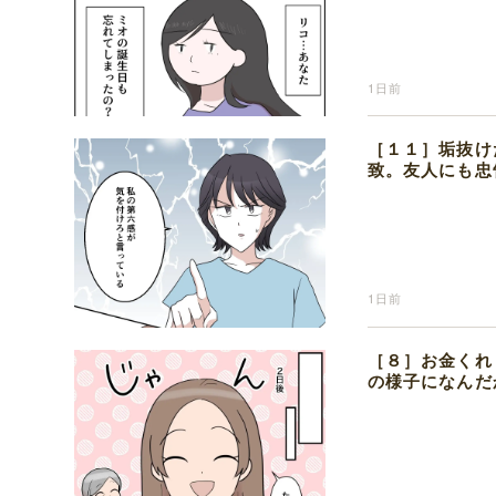
1日前
［１１］垢抜け
致。友人にも忠
1日前
［８］お金くれ
の様子になんだ