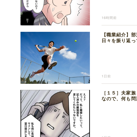
16時間前
【職業紹介】部
日々を振り返っ
1日前
［１５］夫家族
なので、何も問