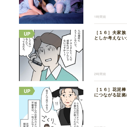
1時間前
［１６］夫家族
としか考えない
2時間前
［１６］花泥棒
につながる証拠