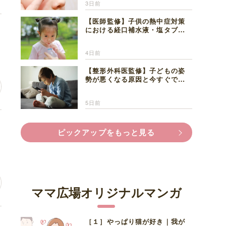
3日前
【医師監修】子供の熱中症対策
坊
における経口補水液・塩タブレ
ットの適切な活用法と水分補給
の注意点
4日前
【整形外科医監修】子どもの姿
勢が悪くなる原因と今すぐでき
る改善習慣４選
5日前
い
ピックアップをもっと見る
ママ広場オリジナルマンガ
［１］やっぱり猫が好き｜我が