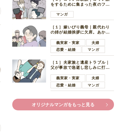
をするために集まった夜のファ
ミレス。口火を切ったのは電車
好きの男の子ママ
マンガ
［１］嫁いびり義母｜親代わり
の姉が結婚挨拶に欠席。あから
た
さまに不機嫌になった義母
義実家・実家
夫婦
恋愛・結婚
マンガ
［１］夫家族と遺産トラブル｜
父が事故で急逝し悲しみに打ち
ひしがれる妻を力強い言葉で励
ます夫
義実家・実家
夫婦
恋愛・結婚
マンガ
け
オリジナルマンガをもっと見る