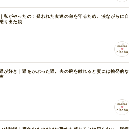
｜私がやったの！疑われた友達の弟を守るため、涙ながらに
乗り出た娘
猫が好き｜猫をかぶった猫。夫の腕を離れると妻には挑発的
声