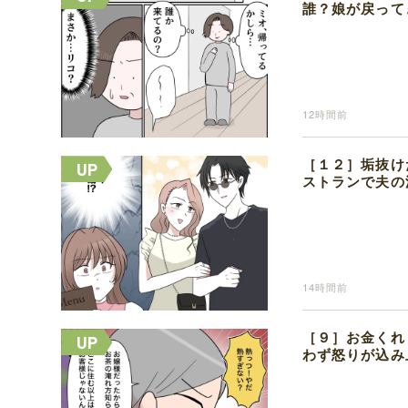
誰？娘が戻って
12時間前
［１２］垢抜け
ストランで夫の
14時間前
［９］お金くれ
わず怒りが込み