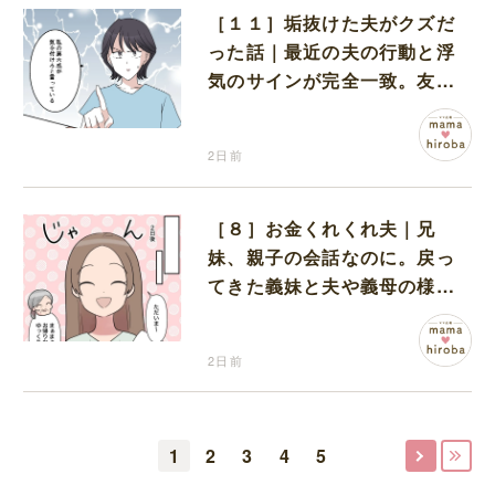
［１１］垢抜けた夫がクズだ
った話｜最近の夫の行動と浮
気のサインが完全一致。友人
にも忠告され不安になる
2日前
［８］お金くれくれ夫｜兄
妹、親子の会話なのに。戻っ
てきた義妹と夫や義母の様子
になんだか違和感
2日前
1
2
3
4
5