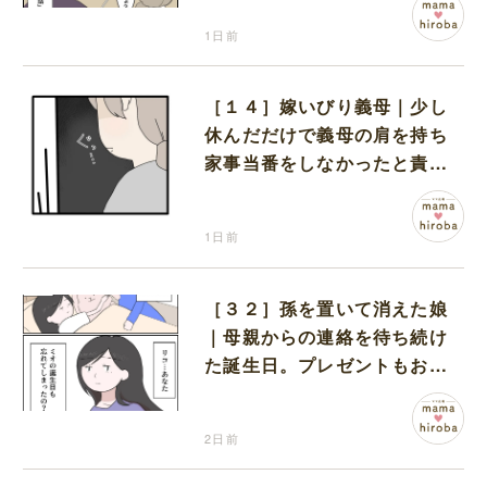
1日前
［１４］嫁いびり義母｜少し
休んだだけで義母の肩を持ち
家事当番をしなかったと責め
る夫
1日前
［３２］孫を置いて消えた娘
｜母親からの連絡を待ち続け
た誕生日。プレゼントもお祝
いの言葉も届かなかった
2日前