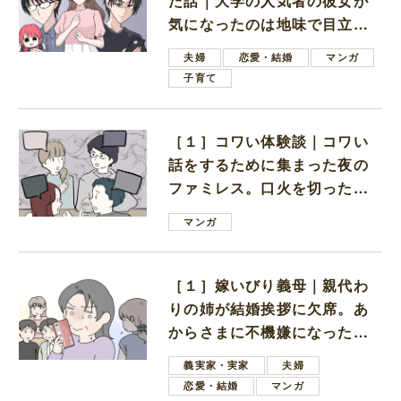
た話｜大学の人気者の彼女が
気になったのは地味で目立た
ない男子学生
夫婦
恋愛・結婚
マンガ
子育て
［１］コワい体験談｜コワい
話をするために集まった夜の
ファミレス。口火を切ったの
は電車好きの男の子ママ
マンガ
［１］嫁いびり義母｜親代わ
りの姉が結婚挨拶に欠席。あ
からさまに不機嫌になった義
母
義実家・実家
夫婦
恋愛・結婚
マンガ