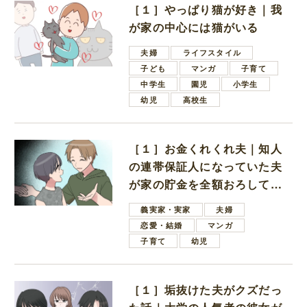
［１］やっぱり猫が好き｜我
が家の中心には猫がいる
夫婦
ライフスタイル
子ども
マンガ
子育て
中学生
園児
小学生
幼児
高校生
［１］お金くれくれ夫｜知人
の連帯保証人になっていた夫
が家の貯金を全額おろしてほ
しいと言ってきた
義実家・実家
夫婦
恋愛・結婚
マンガ
子育て
幼児
［１］垢抜けた夫がクズだっ