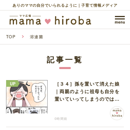
ありのママの自分でいられるように｜子育て情報メディア
TOP
溶連菌
記事一覧
［３４］孫を置いて消えた娘
｜両親のように祖母も自分を
置いていってしまうのでは？
と怯えて泣く孫に心が痛む
0時間前