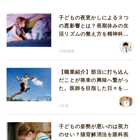
子どもの夜更かしによる３つ
の悪影響とは？長期休みの生
活リズムの整え方を精神科医
が解説
13時間前
【職業紹介】部活に打ち込ん
だことが将来の興味へ繋がっ
た。医師を目指した日々を振
り返って思うこと
1日前
子どもの姿勢が悪いのは視力
のせい？猫背解消法を眼科医