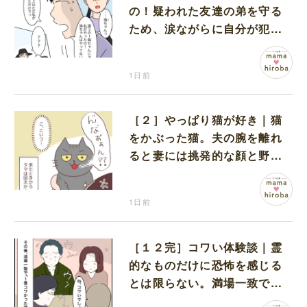
の！疑われた友達の弟を守る
ため、涙ながらに自分が犯人
だと名乗り出た娘
1日前
［２］やっぱり猫が好き｜猫
をかぶった猫。夫の腕を離れ
ると妻には挑発的な顔と野太
い鳴き声
1日前
［１２完］コワい体験談｜霊
的なものだけに恐怖を感じる
とは限らない。満場一致でコ
ワいと認定された意外な体験