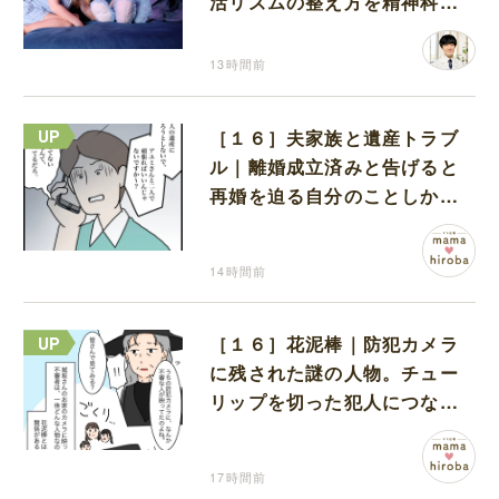
活リズムの整え方を精神科医
が解説
13時間前
［１６］夫家族と遺産トラブ
ル｜離婚成立済みと告げると
再婚を迫る自分のことしか考
えない元夫
14時間前
［１６］花泥棒｜防犯カメラ
に残された謎の人物。チュー
リップを切った犯人につなが
る証拠になるのか期待する
17時間前