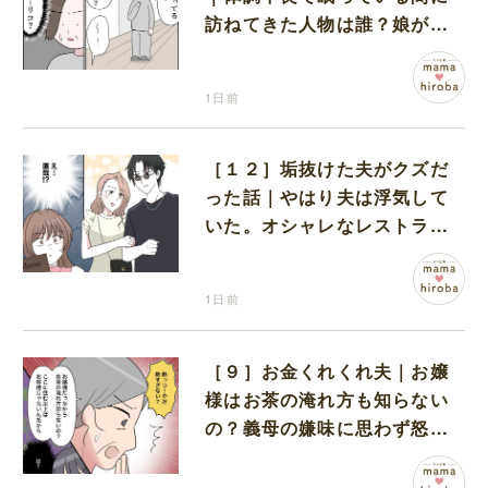
訪ねてきた人物は誰？娘が戻
ってきたのかと不安になる
1日前
［１２］垢抜けた夫がクズだ
った話｜やはり夫は浮気して
いた。オシャレなレストラン
で夫の浮気現場に遭遇
1日前
［９］お金くれくれ夫｜お嬢
様はお茶の淹れ方も知らない
の？義母の嫌味に思わず怒り
が込み上げる