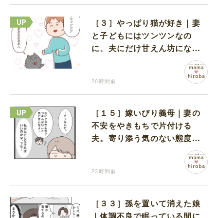
［３］やっぱり猫が好き｜妻
と子どもにはツンツンなの
に、夫にだけ甘えん坊になる
猫のギャップに癒される
20時間前
［１５］嫁いびり義母｜妻の
不安をやきもちで片付ける
夫。寄り添う気のない態度に
モヤモヤが募る
23時間前
［３３］孫を置いて消えた娘
｜体調不良で眠っている間に