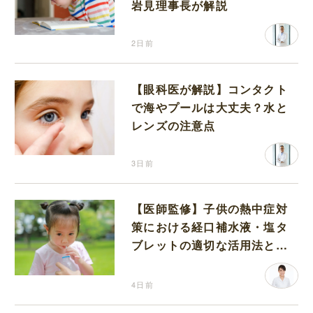
岩見理事長が解説
2日前
【眼科医が解説】コンタクト
で海やプールは大丈夫？水と
レンズの注意点
3日前
【医師監修】子供の熱中症対
策における経口補水液・塩タ
ブレットの適切な活用法と水
分補給の注意点
4日前