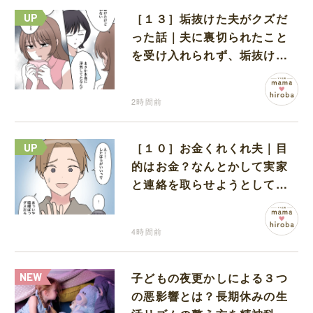
［１３］垢抜けた夫がクズだ
った話｜夫に裏切られたこと
を受け入れられず、垢抜けた
ことが関係しているのかと嘆
く
2時間前
［１０］お金くれくれ夫｜目
的はお金？なんとかして実家
と連絡を取らせようとしてく
る夫が怪しすぎる
4時間前
子どもの夜更かしによる３つ
の悪影響とは？長期休みの生