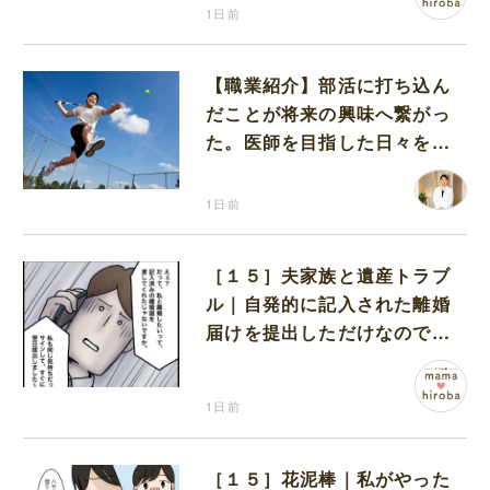
1日前
【職業紹介】部活に打ち込ん
だことが将来の興味へ繋がっ
た。医師を目指した日々を振
り返って思うこと
1日前
［１５］夫家族と遺産トラブ
ル｜自発的に記入された離婚
届けを提出しただけなので、
何も問題なし
1日前
［１５］花泥棒｜私がやった