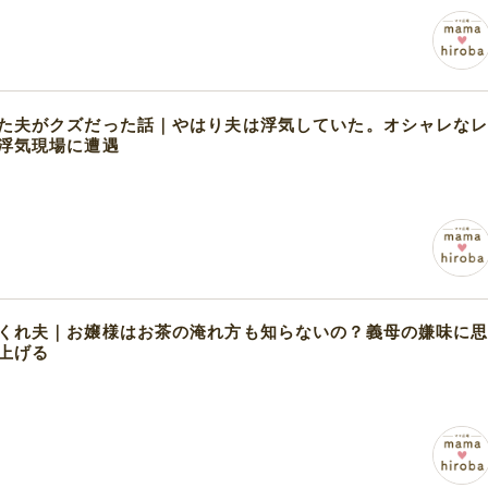
た夫がクズだった話｜やはり夫は浮気していた。オシャレな
浮気現場に遭遇
くれ夫｜お嬢様はお茶の淹れ方も知らないの？義母の嫌味に
上げる