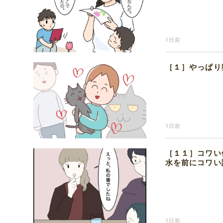
1日前
［１］やっぱり
1日前
［１１］コワい
水を前にコワい
1日前