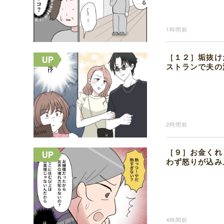
1時間前
［１２］垢抜け
ストランで夫の
2時間前
［９］お金くれ
わず怒りが込み
4時間前