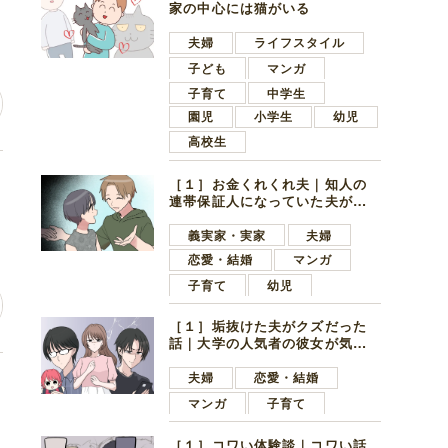
家の中心には猫がいる
夫婦
ライフスタイル
子ども
マンガ
子育て
中学生
園児
小学生
幼児
高校生
な
［１］お金くれくれ夫｜知人の
連帯保証人になっていた夫が家
の貯金を全額おろしてほしいと
言ってきた
義実家・実家
夫婦
恋愛・結婚
マンガ
子育て
幼児
［１］垢抜けた夫がクズだった
話｜大学の人気者の彼女が気に
なったのは地味で目立たない男
子学生
夫婦
恋愛・結婚
場
マンガ
子育て
［１］コワい体験談｜コワい話