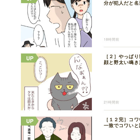
分が犯人だと名
18時間前
［２］やっぱり
顔と野太い鳴き
21時間前
［１２完］コワ
一致でコワいと