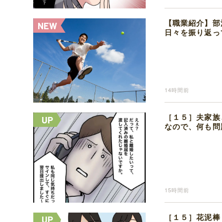
【職業紹介】部
日々を振り返っ
14時間前
［１５］夫家族
なので、何も問
15時間前
［１５］花泥棒