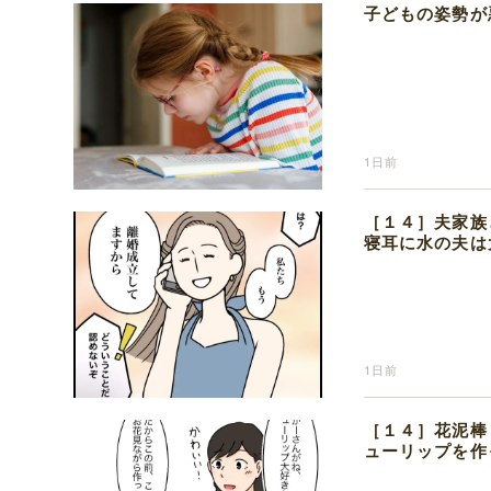
子どもの姿勢が
1日前
［１４］夫家族
寝耳に水の夫は
1日前
［１４］花泥棒
ューリップを作