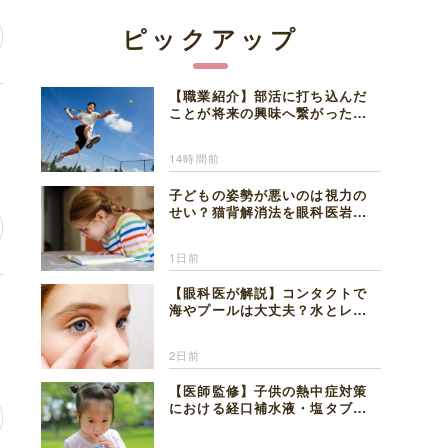
ピックアップ
【職業紹介】部活に打ち込んだ
レ
ことが将来の興味へ繋がった。
医師を目指した日々を振り返っ
て思うこと
14時間前
子どもの姿勢が悪いのは視力の
せい？猫背解消法を眼科医岩見
理事長が解説
1日前
【眼科医が解説】コンタクトで
思
海やプールは大丈夫？水とレン
ズの注意点
2日前
【医師監修】子供の熱中症対策
における経口補水液・塩タブレ
ットの適切な活用法と水分補給
の注意点