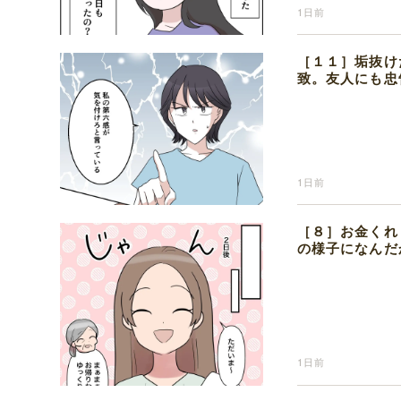
1日前
［１１］垢抜け
致。友人にも忠
1日前
［８］お金くれ
の様子になんだ
1日前