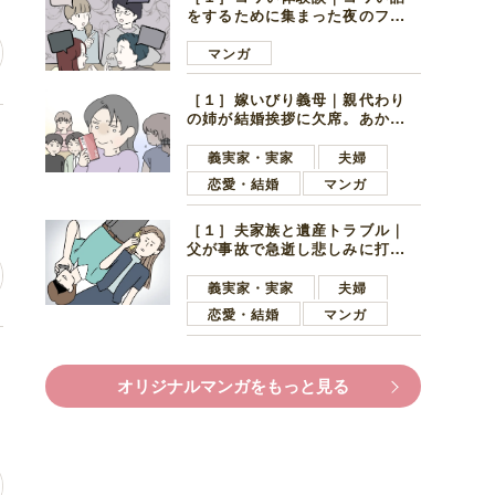
をするために集まった夜のファ
ミレス。口火を切ったのは電車
好きの男の子ママ
マンガ
［１］嫁いびり義母｜親代わり
の姉が結婚挨拶に欠席。あから
っ
さまに不機嫌になった義母
義実家・実家
夫婦
恋愛・結婚
マンガ
［１］夫家族と遺産トラブル｜
父が事故で急逝し悲しみに打ち
ひしがれる妻を力強い言葉で励
ます夫
義実家・実家
夫婦
恋愛・結婚
マンガ
ン
オリジナルマンガをもっと見る