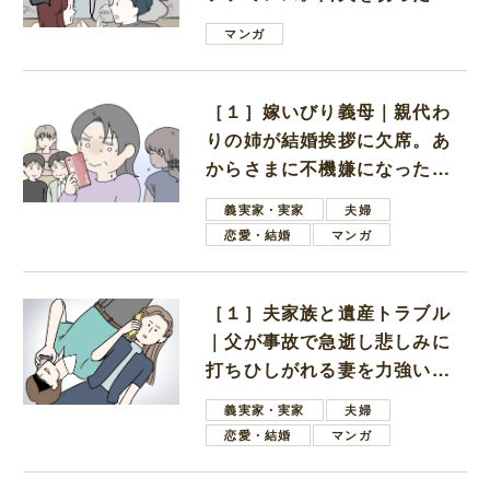
は電車好きの男の子ママ
マンガ
［１］嫁いびり義母｜親代わ
りの姉が結婚挨拶に欠席。あ
からさまに不機嫌になった義
母
義実家・実家
夫婦
恋愛・結婚
マンガ
［１］夫家族と遺産トラブル
｜父が事故で急逝し悲しみに
打ちひしがれる妻を力強い言
葉で励ます夫
義実家・実家
夫婦
恋愛・結婚
マンガ