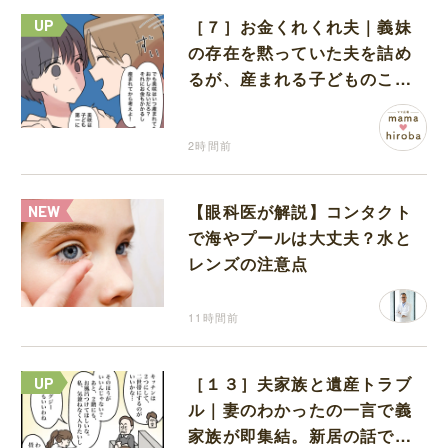
［７］お金くれくれ夫｜義妹
の存在を黙っていた夫を詰め
るが、産まれる子どものこと
を第一に考えてと流される
2時間前
【眼科医が解説】コンタクト
で海やプールは大丈夫？水と
レンズの注意点
11時間前
［１３］夫家族と遺産トラブ
ル｜妻のわかったの一言で義
家族が即集結。新居の話で盛