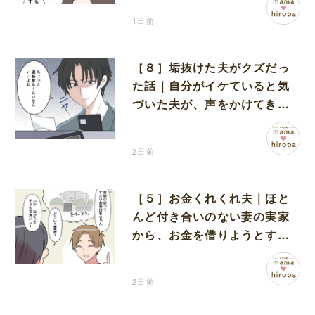
1日前
［８］垢抜けた夫がクズだっ
た話｜自分がイケていると気
づいた夫が、声をかけてきた
女性達と交流を持ち始める
2日前
［５］お金くれくれ夫｜ほと
んど付き合いのない妻の実家
から、お金を借りようとする
夫が怪しすぎる
2日前