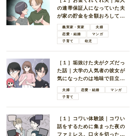
の連帯保証人になっていた夫
が家の貯金を全額おろしてほ
しいと言ってきた
義実家・実家
夫婦
恋愛・結婚
マンガ
子育て
幼児
［１］垢抜けた夫がクズだっ
た話｜大学の人気者の彼女が
気になったのは地味で目立た
ない男子学生
夫婦
恋愛・結婚
マンガ
子育て
［１］コワい体験談｜コワい
話をするために集まった夜の
ファミレス。口火を切ったの