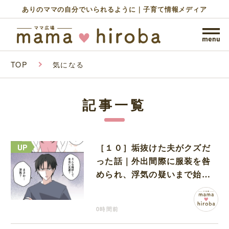
ありのママの自分でいられるように｜子育て情報メディア
TOP
気になる
記事一覧
［１０］垢抜けた夫がクズだ
った話｜外出間際に服装を咎
められ、浮気の疑いまで始め
る夫
0時間前