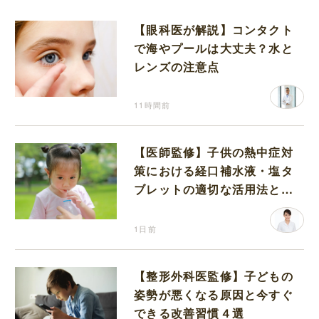
【眼科医が解説】コンタクト
で海やプールは大丈夫？水と
レンズの注意点
11時間前
【医師監修】子供の熱中症対
策における経口補水液・塩タ
ブレットの適切な活用法と水
分補給の注意点
1日前
【整形外科医監修】子どもの
姿勢が悪くなる原因と今すぐ
できる改善習慣４選