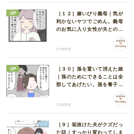
［１２］嫁いびり義母｜気が
利かないヤツでごめん。義母
のお気に入り女性が夫との親
密さを匂わせてくる
21時間前
［３０］孫を置いて消えた娘
｜孫のためにできることは全
部してあげたい。孫を養子に
迎えることを決意
22時間前
［９］垢抜けた夫がクズだっ
た話｜すっかり変わってしま