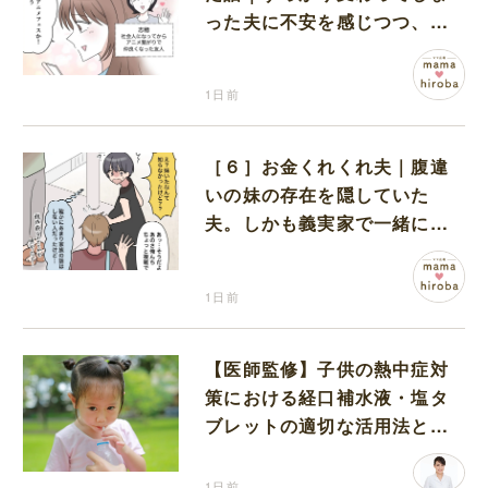
った夫に不安を感じつつ、友
人から誘われたアニメフェス
へ出かけることに
1日前
［６］お金くれくれ夫｜腹違
いの妹の存在を隠していた
夫。しかも義実家で一緒に暮
らすことになり困惑する妻
1日前
【医師監修】子供の熱中症対
策における経口補水液・塩タ
ブレットの適切な活用法と水
分補給の注意点
1日前