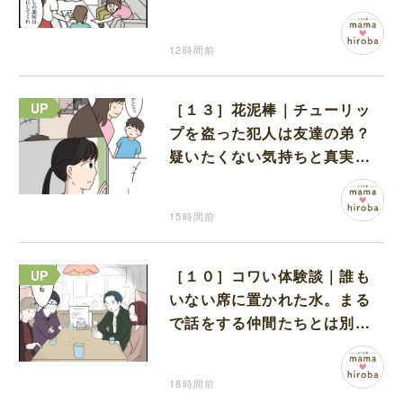
り上がる義家族を置いて実家
に帰る妻
12時間前
［１３］花泥棒｜チューリッ
プを盗った犯人は友達の弟？
疑いたくない気持ちと真実の
間でひとり葛藤する娘
15時間前
［１０］コワい体験談｜誰も
いない席に置かれた水。まる
で話をする仲間たちとは別に
何かがいるみたい
18時間前