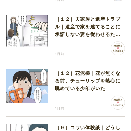
［１２］夫家族と遺産トラブ
ル｜遺産で家を建てることに
承諾しない妻を従わせるため
に夫が取り出したのは離婚届
1日前
［１２］花泥棒｜花が無くな
る前、チューリップを熱心に
眺めている少年がいた
1日前
［９］コワい体験談｜どうし