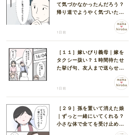
て気づかなかったんだろう？
帰り道でようやく気づいた近
いトイレの存在に首を傾げる
1日前
［１１］嫁いびり義母｜嫁を
タクシー扱い？１時間待たせ
た挙げ句、友人まで送らせる
義母が図々しい
1日前
［２９］孫を置いて消えた娘
｜ずっと一緒にいてくれる？
小さな体で全てを受け止める
孫の手を離したりしない