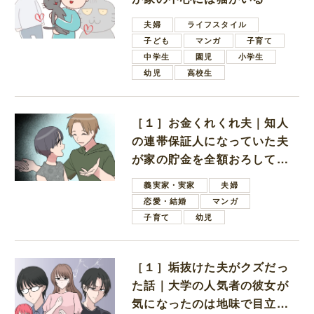
夫婦
ライフスタイル
子ども
マンガ
子育て
中学生
園児
小学生
幼児
高校生
［１］お金くれくれ夫｜知人
の連帯保証人になっていた夫
が家の貯金を全額おろしてほ
しいと言ってきた
義実家・実家
夫婦
恋愛・結婚
マンガ
子育て
幼児
［１］垢抜けた夫がクズだっ
た話｜大学の人気者の彼女が
気になったのは地味で目立た