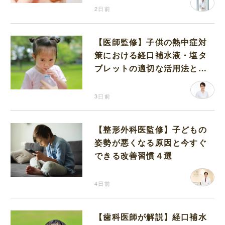
2日前
【医師監修】子供の熱中症対
策における経口補水液・塩タ
ブレットの適切な活用法と水
分補給の注意点
3日前
【整形外科医監修】子どもの
姿勢が悪くなる原因と今すぐ
できる改善習慣４選
4日前
【歯科医師が解説】経口補水