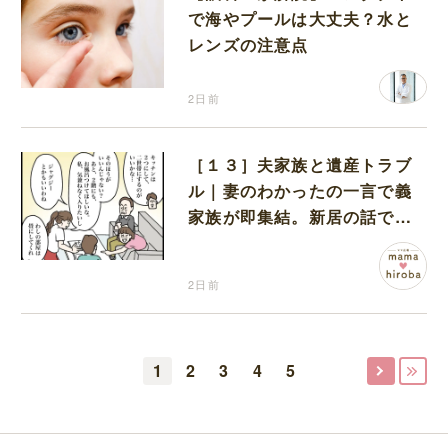
で海やプールは大丈夫？水と
レンズの注意点
2日前
［１３］夫家族と遺産トラブ
ル｜妻のわかったの一言で義
家族が即集結。新居の話で盛
り上がる義家族を置いて実家
に帰る妻
2日前
1
2
3
4
5