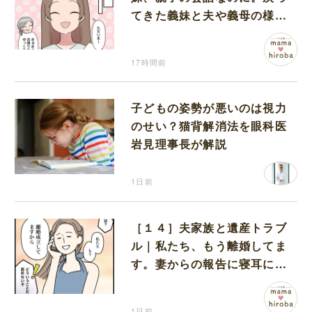
てきた義妹と夫や義母の様子
になんだか違和感
17時間前
子どもの姿勢が悪いのは視力
のせい？猫背解消法を眼科医
岩見理事長が解説
1日前
［１４］夫家族と遺産トラブ
ル｜私たち、もう離婚してま
す。妻からの報告に寝耳に水
の夫は大慌て
1日前