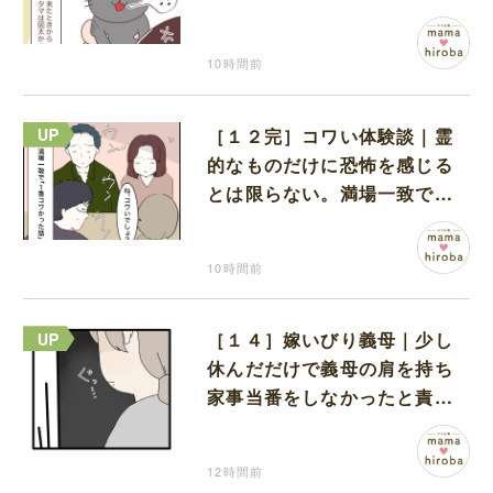
い鳴き声
10時間前
［１２完］コワい体験談｜霊
的なものだけに恐怖を感じる
とは限らない。満場一致でコ
ワいと認定された意外な体験
10時間前
［１４］嫁いびり義母｜少し
休んだだけで義母の肩を持ち
家事当番をしなかったと責め
る夫
12時間前