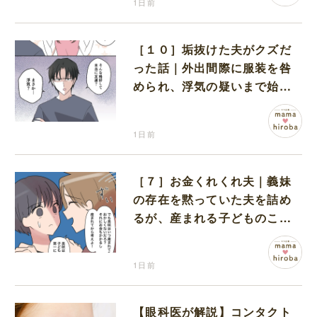
1日前
［１０］垢抜けた夫がクズだ
った話｜外出間際に服装を咎
められ、浮気の疑いまで始め
る夫
1日前
［７］お金くれくれ夫｜義妹
の存在を黙っていた夫を詰め
るが、産まれる子どものこと
を第一に考えてと流される
1日前
【眼科医が解説】コンタクト