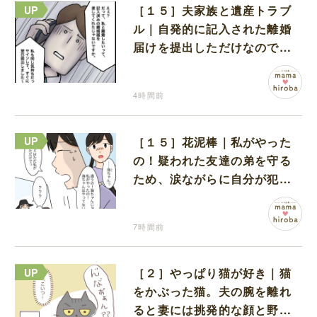
［１５］夫家族と遺産トラブ
ル｜自発的に記入された離婚
届けを提出しただけなので、
何も問題なし
4時間前
［１５］花泥棒｜私がやった
の！疑われた友達の弟を守る
ため、涙ながらに自分が犯人
だと名乗り出た娘
7時間前
［２］やっぱり猫が好き｜猫
をかぶった猫。夫の腕を離れ
ると妻には挑発的な顔と野太