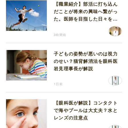
【職業紹介】部活に打ち込ん
だことが将来の興味へ繋がっ
た。医師を目指した日々を振
り返って思うこと
3時間前
子どもの姿勢が悪いのは視力
のせい？猫背解消法を眼科医
岩見理事長が解説
1日前
【眼科医が解説】コンタクト
で海やプールは大丈夫？水と
レンズの注意点