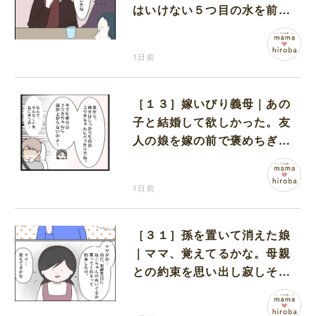
はいけない５つ目の水を前に
コワい話を続ける一同
1日前
［１３］嫁いびり義母｜あの
子と結婚して欲しかった。友
人の娘を嫁の前で褒めちぎる
無神経な義母
1日前
［３１］孫を置いて消えた娘
｜ママ、覚えてるかな。母親
との約束を思い出し寂しそう
な孫に胸が痛む