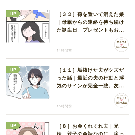
［３２］孫を置いて消えた娘
｜母親からの連絡を待ち続け
た誕生日。プレゼントもお祝
いの言葉も届かなかった
14時間前
［１１］垢抜けた夫がクズだ
った話｜最近の夫の行動と浮
気のサインが完全一致。友人
にも忠告され不安になる
15時間前
［８］お金くれくれ夫｜兄
妹、親子の会話なのに。戻っ