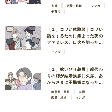
ない男子学生
夫婦
恋愛・結婚
マンガ
子育て
［１］コワい体験談｜コワい
話をするために集まった夜の
ファミレス。口火を切ったの
は電車好きの男の子ママ
マンガ
［１］嫁いびり義母｜親代わ
りの姉が結婚挨拶に欠席。あ
からさまに不機嫌になった義
母
義実家・実家
夫婦
恋愛・結婚
マンガ