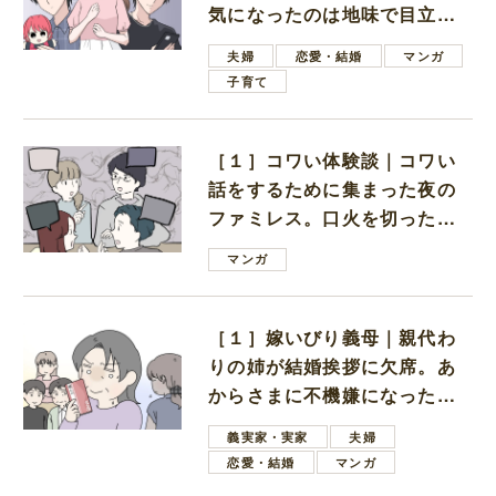
気になったのは地味で目立た
ない男子学生
夫婦
恋愛・結婚
マンガ
子育て
［１］コワい体験談｜コワい
話をするために集まった夜の
ファミレス。口火を切ったの
は電車好きの男の子ママ
マンガ
［１］嫁いびり義母｜親代わ
りの姉が結婚挨拶に欠席。あ
からさまに不機嫌になった義
母
義実家・実家
夫婦
恋愛・結婚
マンガ