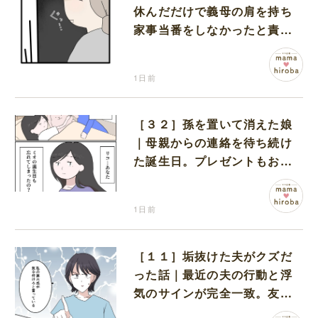
休んだだけで義母の肩を持ち
家事当番をしなかったと責め
る夫
1日前
［３２］孫を置いて消えた娘
｜母親からの連絡を待ち続け
た誕生日。プレゼントもお祝
いの言葉も届かなかった
1日前
［１１］垢抜けた夫がクズだ
った話｜最近の夫の行動と浮
気のサインが完全一致。友人
にも忠告され不安になる