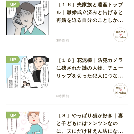
［１６］夫家族と遺産トラブ
ル｜離婚成立済みと告げると
再婚を迫る自分のことしか考
えない元夫
3時間前
［１６］花泥棒｜防犯カメラ
に残された謎の人物。チュー
リップを切った犯人につなが
る証拠になるのか期待する
6時間前
［３］やっぱり猫が好き｜妻
と子どもにはツンツンなの
に、夫にだけ甘えん坊になる