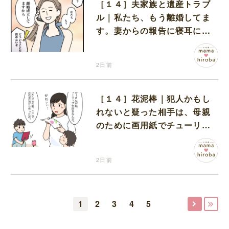
［１４］夫家族と遺産トラブ
ル｜私たち、もう離婚してま
す。妻からの報告に寝耳に水
の夫は大慌て
2日前
［１４］花泥棒｜犯人かもし
れないと疑った相手は、母親
のために画用紙でチューリッ
プを作っていただけだった
2日前
1
2
3
4
5