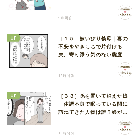
猫のギャップに癒される
9時間前
［１５］嫁いびり義母｜妻の
不安をやきもちで片付ける
夫。寄り添う気のない態度に
モヤモヤが募る
12時間前
［３３］孫を置いて消えた娘
｜体調不良で眠っている間に
訪ねてきた人物は誰？娘が戻
ってきたのかと不安になる
13時間前