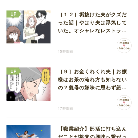
［１２］垢抜けた夫がクズだ
った話｜やはり夫は浮気して
いた。オシャレなレストラン
で夫の浮気現場に遭遇
15時間前
［９］お金くれくれ夫｜お嬢
様はお茶の淹れ方も知らない
の？義母の嫌味に思わず怒り
が込み上げる
17時間前
【職業紹介】部活に打ち込ん
だことが将来の興味へ繋がっ