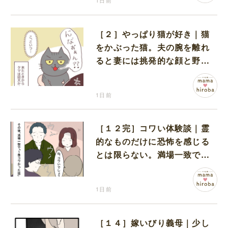
1日前
［２］やっぱり猫が好き｜猫
をかぶった猫。夫の腕を離れ
ると妻には挑発的な顔と野太
い鳴き声
1日前
［１２完］コワい体験談｜霊
的なものだけに恐怖を感じる
とは限らない。満場一致でコ
ワいと認定された意外な体験
1日前
［１４］嫁いびり義母｜少し