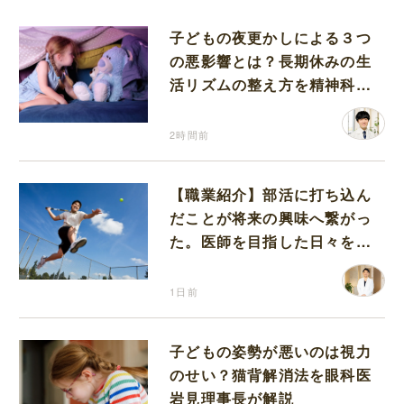
子どもの夜更かしによる３つ
の悪影響とは？長期休みの生
活リズムの整え方を精神科医
が解説
2時間前
【職業紹介】部活に打ち込ん
だことが将来の興味へ繋がっ
た。医師を目指した日々を振
り返って思うこと
1日前
子どもの姿勢が悪いのは視力
のせい？猫背解消法を眼科医
岩見理事長が解説