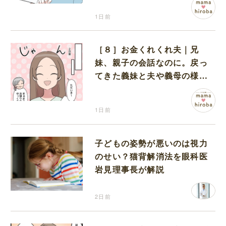
1日前
［８］お金くれくれ夫｜兄
妹、親子の会話なのに。戻っ
てきた義妹と夫や義母の様子
になんだか違和感
1日前
子どもの姿勢が悪いのは視力
のせい？猫背解消法を眼科医
岩見理事長が解説
2日前