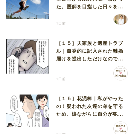
た。医師を目指した日々を振
り返って思うこと
1日前
［１５］夫家族と遺産トラブ
ル｜自発的に記入された離婚
届けを提出しただけなので、
何も問題なし
1日前
［１５］花泥棒｜私がやった
の！疑われた友達の弟を守る
ため、涙ながらに自分が犯人
だと名乗り出た娘