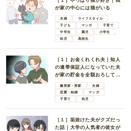
が家の中心には猫がいる
夫婦
ライフスタイル
子ども
マンガ
子育て
中学生
園児
小学生
幼児
高校生
［１］お金くれくれ夫｜知人
の連帯保証人になっていた夫
が家の貯金を全額おろしてほ
しいと言ってきた
義実家・実家
夫婦
恋愛・結婚
マンガ
子育て
幼児
［１］垢抜けた夫がクズだっ
た話｜大学の人気者の彼女が