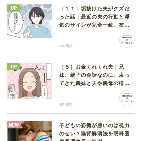
［１１］垢抜けた夫がクズだ
った話｜最近の夫の行動と浮
気のサインが完全一致。友人
にも忠告され不安になる
2時間前
［８］お金くれくれ夫｜兄
妹、親子の会話なのに。戻っ
てきた義妹と夫や義母の様子
になんだか違和感
4時間前
子どもの姿勢が悪いのは視力
のせい？猫背解消法を眼科医