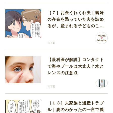
［７］お金くれくれ夫｜義妹
の存在を黙っていた夫を詰め
るが、産まれる子どものこと
を第一に考えてと流される
1日前
【眼科医が解説】コンタクト
で海やプールは大丈夫？水と
レンズの注意点
1日前
［１３］夫家族と遺産トラブ
ル｜妻のわかったの一言で義