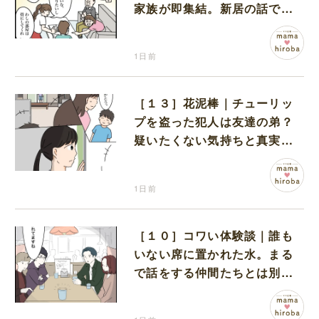
家族が即集結。新居の話で盛
り上がる義家族を置いて実家
に帰る妻
1日前
［１３］花泥棒｜チューリッ
プを盗った犯人は友達の弟？
疑いたくない気持ちと真実の
間でひとり葛藤する娘
1日前
［１０］コワい体験談｜誰も
いない席に置かれた水。まる
で話をする仲間たちとは別に
何かがいるみたい