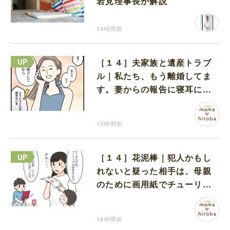
岩見理事長が解説
14時間前
［１４］夫家族と遺産トラブ
ル｜私たち、もう離婚してま
す。妻からの報告に寝耳に水
の夫は大慌て
15時間前
［１４］花泥棒｜犯人かもし
れないと疑った相手は、母親
のために画用紙でチューリッ
プを作っていただけだった
18時間前