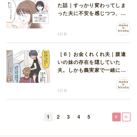
た話｜すっかり変わってしま
った夫に不安を感じつつ、友
人から誘われたアニメフェス
へ出かけることに
2日前
［６］お金くれくれ夫｜腹違
いの妹の存在を隠していた
夫。しかも義実家で一緒に暮
らすことになり困惑する妻
2日前
1
2
3
4
5