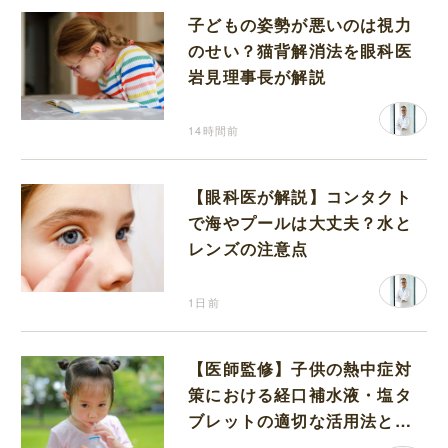
子どもの姿勢が悪いのは視力
のせい？猫背解消法を眼科医
岩見理事長が解説
14時間前
【眼科医が解説】コンタクト
で海やプールは大丈夫？水と
レンズの注意点
1日前
【医師監修】子供の熱中症対
策における経口補水液・塩タ
ブレットの適切な活用法と水
分補給の注意点