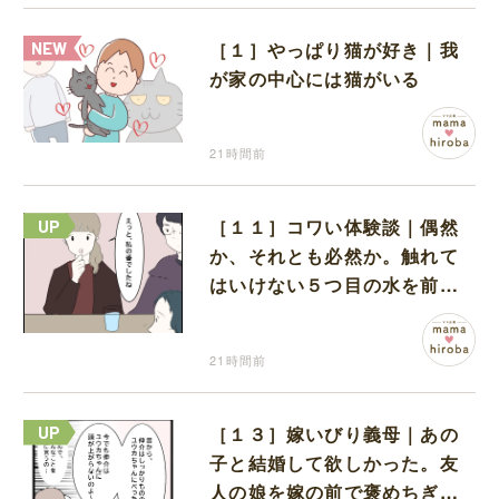
［１］やっぱり猫が好き｜我
が家の中心には猫がいる
21時間前
［１１］コワい体験談｜偶然
か、それとも必然か。触れて
はいけない５つ目の水を前に
コワい話を続ける一同
21時間前
［１３］嫁いびり義母｜あの
子と結婚して欲しかった。友
人の娘を嫁の前で褒めちぎる