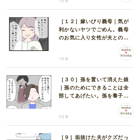
1日前
［１２］嫁いびり義母｜気が
利かないヤツでごめん。義母
のお気に入り女性が夫との親
密さを匂わせてくる
1日前
［３０］孫を置いて消えた娘
｜孫のためにできることは全
部してあげたい。孫を養子に
迎えることを決意
2日前
［９］垢抜けた夫がクズだっ