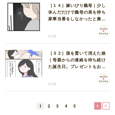
［１４］嫁いびり義母｜少し
休んだだけで義母の肩を持ち
家事当番をしなかったと責め
る夫
2日前
［３２］孫を置いて消えた娘
｜母親からの連絡を待ち続け
た誕生日。プレゼントもお祝
いの言葉も届かなかった
2日前
1
2
3
4
5