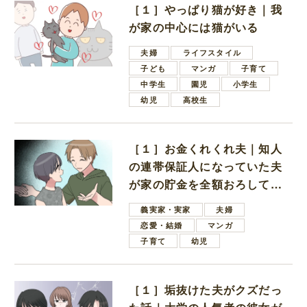
［１］やっぱり猫が好き｜我
が家の中心には猫がいる
夫婦
ライフスタイル
子ども
マンガ
子育て
中学生
園児
小学生
幼児
高校生
［１］お金くれくれ夫｜知人
の連帯保証人になっていた夫
が家の貯金を全額おろしてほ
しいと言ってきた
義実家・実家
夫婦
恋愛・結婚
マンガ
子育て
幼児
［１］垢抜けた夫がクズだっ