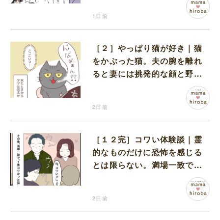
1日前
［２］やっぱり猫が好き｜猫
をかぶった猫。夫の腕を離れ
ると妻には挑発的な顔と野太
い鳴き声
2日前
［１２完］コワい体験談｜霊
的なものだけに恐怖を感じる
とは限らない。満場一致でコ
ワいと認定された意外な体験
2日前