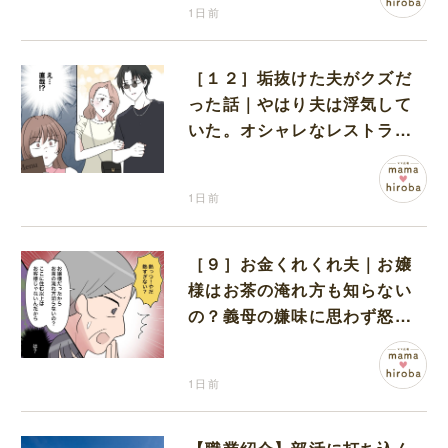
1日前
［１２］垢抜けた夫がクズだ
った話｜やはり夫は浮気して
いた。オシャレなレストラン
で夫の浮気現場に遭遇
1日前
［９］お金くれくれ夫｜お嬢
様はお茶の淹れ方も知らない
の？義母の嫌味に思わず怒り
が込み上げる
1日前