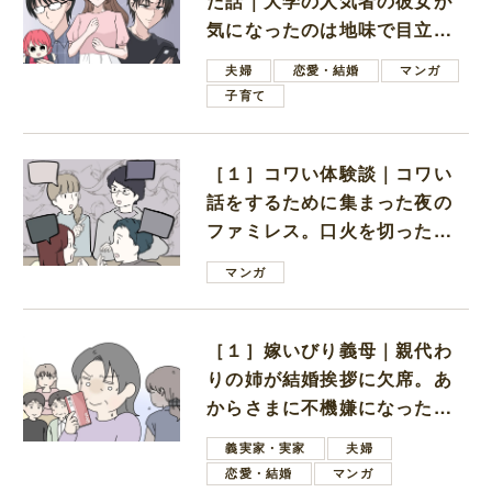
た話｜大学の人気者の彼女が
気になったのは地味で目立た
ない男子学生
夫婦
恋愛・結婚
マンガ
子育て
［１］コワい体験談｜コワい
話をするために集まった夜の
ファミレス。口火を切ったの
は電車好きの男の子ママ
マンガ
［１］嫁いびり義母｜親代わ
りの姉が結婚挨拶に欠席。あ
からさまに不機嫌になった義
母
義実家・実家
夫婦
恋愛・結婚
マンガ