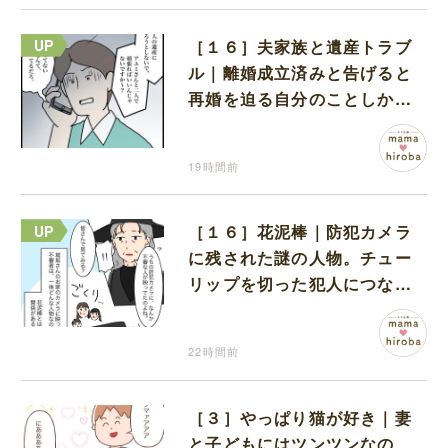
［１６］夫家族と遺産トラブ
ル｜離婚成立済みと告げると
再婚を迫る自分のことしか考
えない元夫
19時間前
［１６］花泥棒｜防犯カメラ
に残された謎の人物。チュー
リップを切った犯人につなが
る証拠になるのか期待する
22時間前
［３］やっぱり猫が好き｜妻
と子どもにはツンツンなの