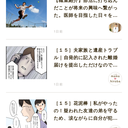
【職業紹介】部活に打ち込ん
だことが将来の興味へ繋がっ
た。医師を目指した日々を振
り返って思うこと
1日前
［１５］夫家族と遺産トラブ
ル｜自発的に記入された離婚
届けを提出しただけなので、
何も問題なし
1日前
［１５］花泥棒｜私がやった
の！疑われた友達の弟を守る
ため、涙ながらに自分が犯人
だと名乗り出た娘