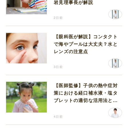
岩見理事長が解説
2日前
【眼科医が解説】コンタクト
で海やプールは大丈夫？水と
レンズの注意点
3日前
【医師監修】子供の熱中症対
策における経口補水液・塩タ
ブレットの適切な活用法と水
分補給の注意点
4日前