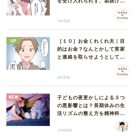
を受け入れられず、垢抜けた
ことが関係しているのかと嘆
く
7時間前
［１０］お金くれくれ夫｜目
的はお金？なんとかして実家
と連絡を取らせようとしてく
る夫が怪しすぎる
9時間前
子どもの夜更かしによる３つ
の悪影響とは？長期休みの生
活リズムの整え方を精神科医
が解説
18時間前