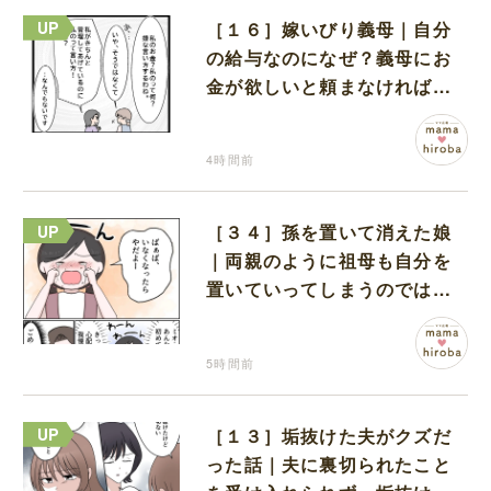
［１６］嫁いびり義母｜自分
の給与なのになぜ？義母にお
金が欲しいと頼まなければな
らない状況に疑問を抱く
4時間前
［３４］孫を置いて消えた娘
｜両親のように祖母も自分を
置いていってしまうのでは？
と怯えて泣く孫に心が痛む
5時間前
［１３］垢抜けた夫がクズだ
った話｜夫に裏切られたこと