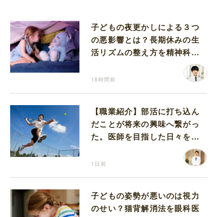
子どもの夜更かしによる３つ
の悪影響とは？長期休みの生
活リズムの整え方を精神科医
が解説
18時間前
【職業紹介】部活に打ち込ん
だことが将来の興味へ繋がっ
た。医師を目指した日々を振
り返って思うこと
1日前
子どもの姿勢が悪いのは視力
のせい？猫背解消法を眼科医