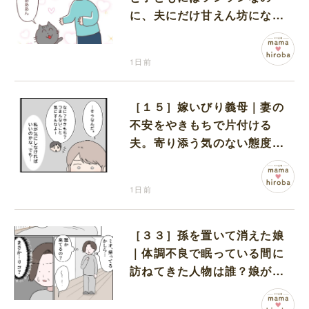
に、夫にだけ甘えん坊になる
猫のギャップに癒される
1日前
［１５］嫁いびり義母｜妻の
不安をやきもちで片付ける
夫。寄り添う気のない態度に
モヤモヤが募る
1日前
［３３］孫を置いて消えた娘
｜体調不良で眠っている間に
訪ねてきた人物は誰？娘が戻
ってきたのかと不安になる