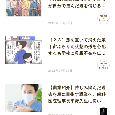
が自分で選んだ道を信じるこ
とが親にできる一番の応援
2026年07月29日
［２３］孫を置いて消えた娘
｜宙ぶらりん状態の孫を心配
するも学校に母親不在を伝え
る自分の立場がわからない
2026年07月29日
【職業紹介】苦しみ悩んだ過
去を糧に目指す職業へ。歯科
医院理事長平野先生に伺いま
した