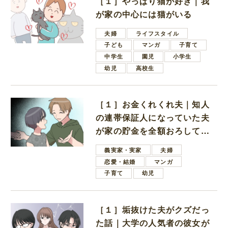
［１］やっぱり猫が好き｜我
が家の中心には猫がいる
夫婦
ライフスタイル
子ども
マンガ
子育て
中学生
園児
小学生
幼児
高校生
［１］お金くれくれ夫｜知人
の連帯保証人になっていた夫
が家の貯金を全額おろしてほ
しいと言ってきた
義実家・実家
夫婦
恋愛・結婚
マンガ
子育て
幼児
［１］垢抜けた夫がクズだっ
た話｜大学の人気者の彼女が