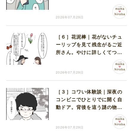
に夫が待ったをかける
2026年07月29日
［６］花泥棒｜花がないチュ
ーリップを見て残念がるご近
所さん。やけに詳しくてつい
疑いの目を向けてしまう
2026年07月29日
［３］コワい体験談｜深夜の
コンビニでひとりでに開く自
動ドア。背後を這う謎の物体
に凍りつく
2026年07月29日