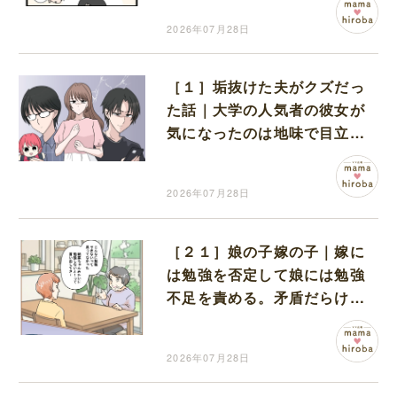
2026年07月28日
［１］垢抜けた夫がクズだっ
た話｜大学の人気者の彼女が
気になったのは地味で目立た
ない男子学生
2026年07月28日
［２１］娘の子嫁の子｜嫁に
は勉強を否定して娘には勉強
不足を責める。矛盾だらけの
義母に開いた口が塞がらない
2026年07月28日