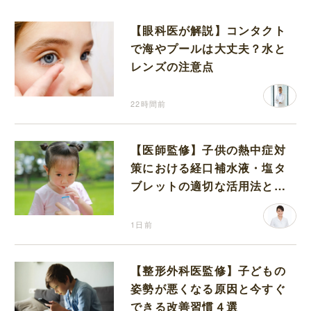
【眼科医が解説】コンタクト
で海やプールは大丈夫？水と
レンズの注意点
22時間前
【医師監修】子供の熱中症対
策における経口補水液・塩タ
ブレットの適切な活用法と水
分補給の注意点
1日前
【整形外科医監修】子どもの
姿勢が悪くなる原因と今すぐ
できる改善習慣４選