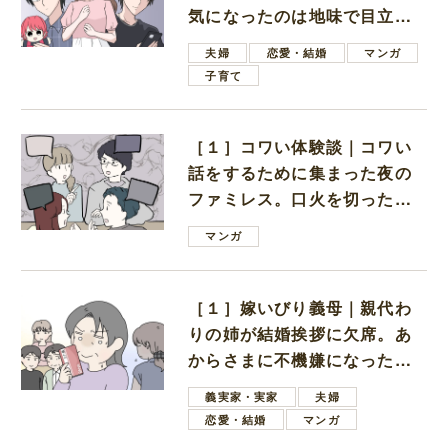
気になったのは地味で目立た
ない男子学生
夫婦
恋愛・結婚
マンガ
子育て
［１］コワい体験談｜コワい
話をするために集まった夜の
ファミレス。口火を切ったの
は電車好きの男の子ママ
マンガ
［１］嫁いびり義母｜親代わ
りの姉が結婚挨拶に欠席。あ
からさまに不機嫌になった義
母
義実家・実家
夫婦
恋愛・結婚
マンガ