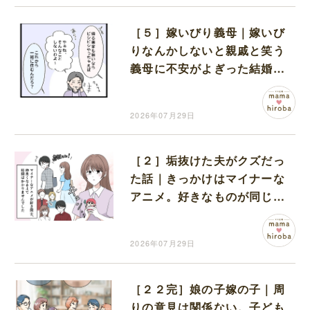
［５］嫁いびり義母｜嫁いび
りなんかしないと親戚と笑う
義母に不安がよぎった結婚
式。不安なまま同居生活スタ
ート
2026年07月29日
［２］垢抜けた夫がクズだっ
た話｜きっかけはマイナーな
アニメ。好きなものが同じで
恋に落ちたふたり
2026年07月29日
［２２完］娘の子嫁の子｜周
りの意見は関係ない。子ども