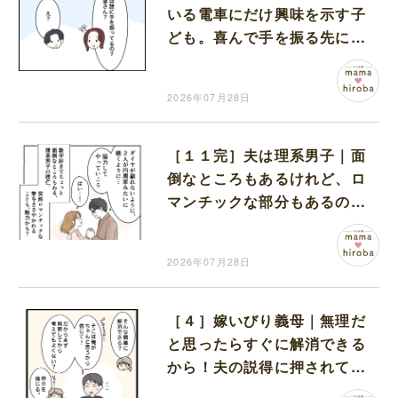
いる電車にだけ興味を示す子
ども。喜んで手を振る先には
誰も見えない
2026年07月28日
［１１完］夫は理系男子｜面
倒なところもあるけれど、ロ
マンチックな部分もあるのが
夫の魅力
2026年07月28日
［４］嫁いびり義母｜無理だ
と思ったらすぐに解消できる
から！夫の説得に押されて義
実家での同居を決めた妻