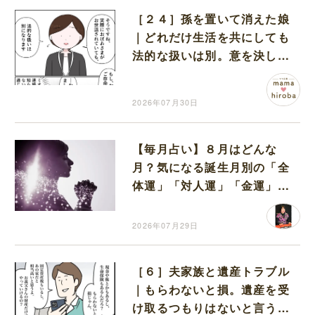
［２４］孫を置いて消えた娘
｜どれだけ生活を共にしても
法的な扱いは別。意を決して
離婚した娘の元夫に電話
2026年07月30日
【毎月占い】８月はどんな
月？気になる誕生月別の「全
体運」「対人運」「金運」
「ラッキーアイテム」につい
てお教えします
2026年07月29日
［６］夫家族と遺産トラブル
｜もらわないと損。遺産を受
け取るつもりはないと言う妻