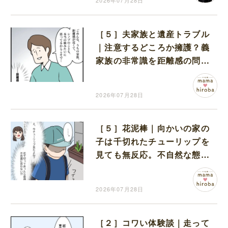
2026年07月28日
［５］夫家族と遺産トラブル
｜注意するどころか擁護？義
家族の非常識を距離感の問題
で片付ける夫にモヤモヤする
2026年07月28日
［５］花泥棒｜向かいの家の
子は千切れたチューリップを
見ても無反応。不自然な態度
に胸がざわつく
2026年07月28日
［２］コワい体験談｜走って