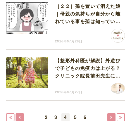
［２２］孫を置いて消えた娘
｜母親の気持ちが自分から離
れている事を孫は知ってい
た。孫を想いありのままの事
実を伝えた祖母
2026年07月28日
【整形外科医が解説】外遊び
で子どもの免疫力は上がる？
クリニック院長前田先生に伺
いました
2026年07月27日
2
3
4
5
6