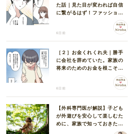
た話｜見た目が変われば自信
に繋がるはず！ファッション
大改造で変身した彼
6日前
［２］お金くれくれ夫｜勝手
に会社を辞めていた。家族の
将来のためのお金を根こそぎ
せびり、まだ足りない
6日前
【外科専門医が解説】子ども
が外遊びを安心して楽しむた
めに、家族で知っておきたい
マダニ対策