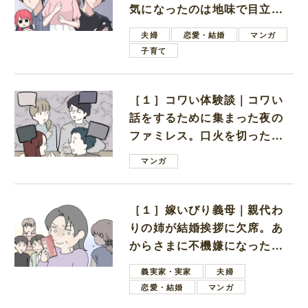
気になったのは地味で目立た
ない男子学生
夫婦
恋愛・結婚
マンガ
子育て
［１］コワい体験談｜コワい
話をするために集まった夜の
ファミレス。口火を切ったの
は電車好きの男の子ママ
マンガ
［１］嫁いびり義母｜親代わ
りの姉が結婚挨拶に欠席。あ
からさまに不機嫌になった義
母
義実家・実家
夫婦
恋愛・結婚
マンガ