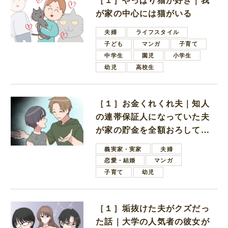
が家の中心には猫がいる
夫婦
ライフスタイル
子ども
マンガ
子育て
中学生
園児
小学生
幼児
高校生
［１］お金くれくれ夫｜知人
の連帯保証人になっていた夫
が家の貯金を全額おろしてほ
しいと言ってきた
義実家・実家
夫婦
恋愛・結婚
マンガ
子育て
幼児
［１］垢抜けた夫がクズだっ
た話｜大学の人気者の彼女が