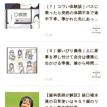
［７］コワい体験談｜バスに
乗ったら突然の体調不良で途
中下車。導かれた先にあった
のは病院だった
5日前
［９］嫁いびり義母｜人に家
事を押し付けて自分は優雅に
出かける準備。嫁から時間も
お金も搾取する義母
5日前
【歯科医師が解説】経口補水
液の日常使いはＮＧ？歯のリ