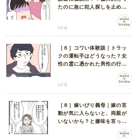
たのに急に犯人探しを止めた
娘に不信感が拭えない
5日前
［６］コワい体験談｜トラッ
クの運転手はどうなった？女
性の霊に憑かれた男性の行方
に震える
6日前
［８］嫁いびり義母｜嫁の言
動が気に入らないと、両親が
いないから？と嫌味を言って
くる義母に言葉を失う