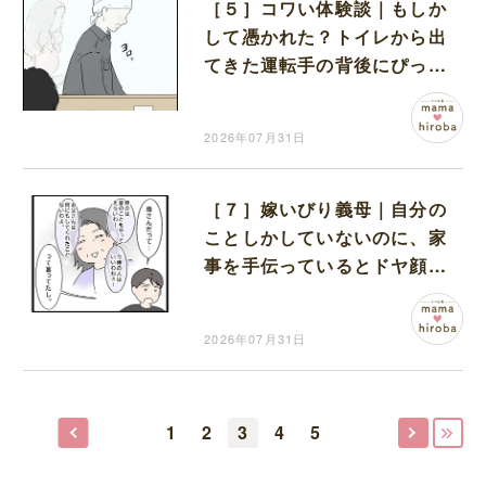
［５］コワい体験談｜もしか
して憑かれた？トイレから出
てきた運転手の背後にぴった
りと寄り添う女性の影
2026年07月31日
［７］嫁いびり義母｜自分の
ことしかしていないのに、家
事を手伝っているとドヤ顔す
る夫に開いた口が塞がらない
2026年07月31日
1
2
3
4
5