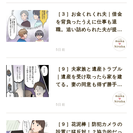
［３］お金くれくれ夫｜借金
を背負ったうえに仕事も退
職。追い詰められた夫が提案
したのは義実家での同居
5日前
［９］夫家族と遺産トラブル
｜遺産を受け取ったら家を建
てる。妻の同意も得ず勝手に
義家族と約束していた夫
5日前
［９］花泥棒｜防犯カメラの
設置に猛反対！？協力的だっ