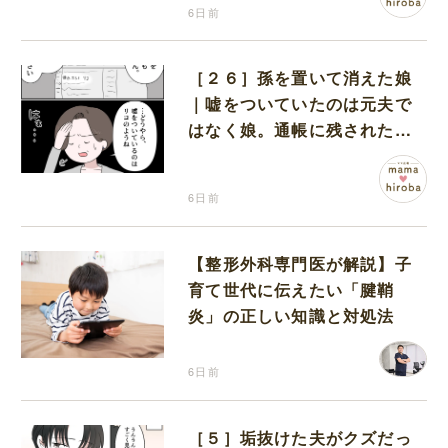
6日前
［２６］孫を置いて消えた娘
｜嘘をついていたのは元夫で
はなく娘。通帳に残された記
録がすべてを物語っていた
6日前
【整形外科専門医が解説】子
育て世代に伝えたい「腱鞘
炎」の正しい知識と対処法
6日前
［５］垢抜けた夫がクズだっ