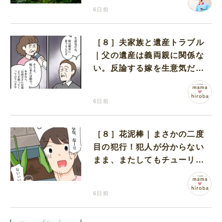
6日前
［８］夫家族と遺産トラブル
｜父の遺産は義両親に関係な
い。反論する嫁を生意気だと
責める義両親
6日前
［８］花泥棒｜まさかの二度
目の犯行！犯人が分からない
まま、またしてもチューリッ
プの花だけが摘み取られた
6日前