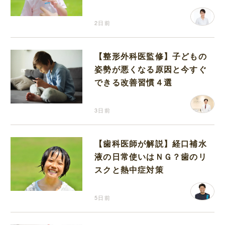
分補給の注意点
2日前
【整形外科医監修】子どもの
姿勢が悪くなる原因と今すぐ
できる改善習慣４選
3日前
【歯科医師が解説】経口補水
液の日常使いはＮＧ？歯のリ
スクと熱中症対策
5日前