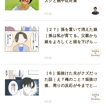
スクと熱中症対策
5日前
［２７］孫を置いて消えた娘
｜孫は私が育てる。父親から
娘をよろしくと頭を下げられ
改めて決意を固める
5日前
［６］垢抜けた夫がクズだっ
た話｜え？俺のこと？垢抜け
後、周りの反応が今までと違
うことに気付き始めた夫
5日前