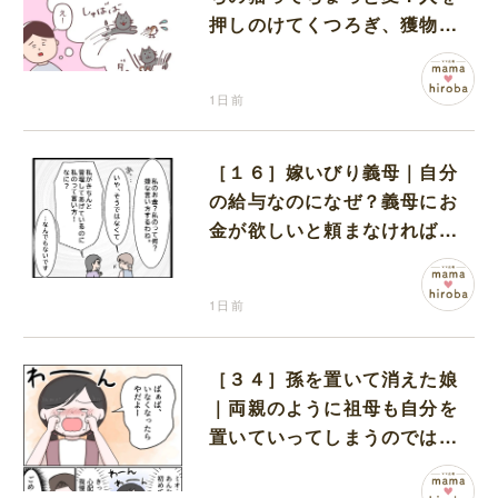
押しのけてくつろぎ、獲物に
も物怖じしない鋼のハート
1日前
［１６］嫁いびり義母｜自分
の給与なのになぜ？義母にお
金が欲しいと頼まなければな
らない状況に疑問を抱く
1日前
［３４］孫を置いて消えた娘
｜両親のように祖母も自分を
置いていってしまうのでは？
と怯えて泣く孫に心が痛む