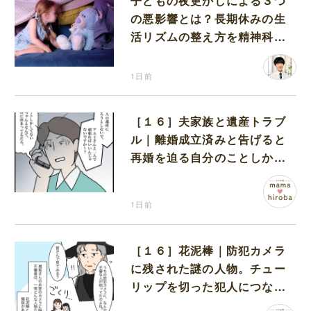
子どもの夜更かしによる３つ
の悪影響とは？長期休みの生
活リズムの整え方を精神科医
が解説
1日前
［１６］夫家族と遺産トラブ
ル｜離婚成立済みと告げると
再婚を迫る自分のことしか考
えない元夫
1日前
［１６］花泥棒｜防犯カメラ
に残された謎の人物。チュー
リップを切った犯人につなが
る証拠になるのか期待する