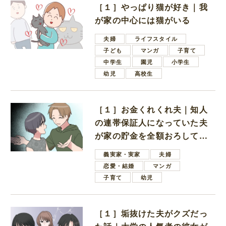
［１］やっぱり猫が好き｜我
が家の中心には猫がいる
夫婦
ライフスタイル
子ども
マンガ
子育て
中学生
園児
小学生
幼児
高校生
［１］お金くれくれ夫｜知人
の連帯保証人になっていた夫
が家の貯金を全額おろしてほ
しいと言ってきた
義実家・実家
夫婦
恋愛・結婚
マンガ
子育て
幼児
［１］垢抜けた夫がクズだっ