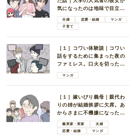
た話｜大学の人気者の彼女が
気になったのは地味で目立た
ない男子学生
夫婦
恋愛・結婚
マンガ
子育て
［１］コワい体験談｜コワい
話をするために集まった夜の
ファミレス。口火を切ったの
は電車好きの男の子ママ
マンガ
［１］嫁いびり義母｜親代わ
りの姉が結婚挨拶に欠席。あ
からさまに不機嫌になった義
母
義実家・実家
夫婦
恋愛・結婚
マンガ