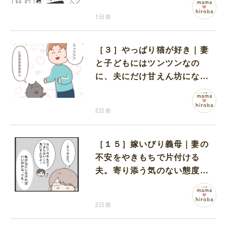
1日前
［３］やっぱり猫が好き｜妻
と子どもにはツンツンなの
に、夫にだけ甘えん坊になる
猫のギャップに癒される
2日前
［１５］嫁いびり義母｜妻の
不安をやきもちで片付ける
夫。寄り添う気のない態度に
モヤモヤが募る
2日前