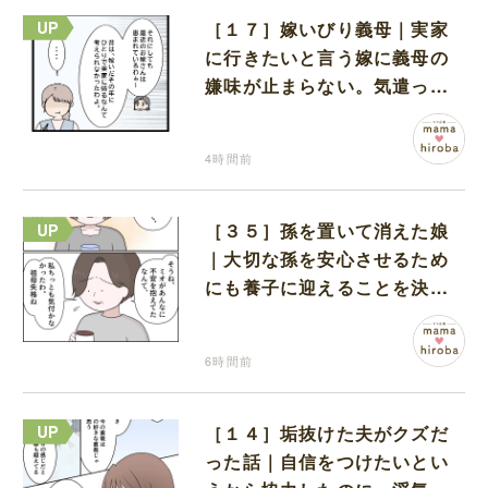
［１７］嫁いびり義母｜実家
に行きたいと言う嫁に義母の
嫌味が止まらない。気遣って
くれるのは義父だけ
4時間前
［３５］孫を置いて消えた娘
｜大切な孫を安心させるため
にも養子に迎えることを決心
する
6時間前
［１４］垢抜けた夫がクズだ
った話｜自信をつけたいとい