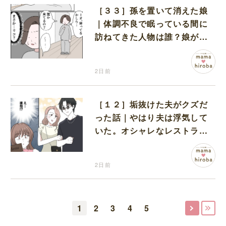
［３３］孫を置いて消えた娘
｜体調不良で眠っている間に
訪ねてきた人物は誰？娘が戻
ってきたのかと不安になる
2日前
［１２］垢抜けた夫がクズだ
った話｜やはり夫は浮気して
いた。オシャレなレストラン
で夫の浮気現場に遭遇
2日前
1
2
3
4
5