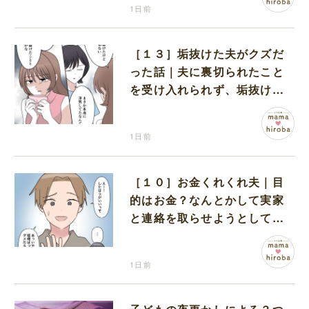
1日前
［１３］垢抜けた夫がクズだ
った話｜夫に裏切られたこと
を受け入れられず、垢抜けた
ことが関係しているのかと嘆
く
1日前
［１０］お金くれくれ夫｜目
的はお金？なんとかして実家
と連絡を取らせようとしてく
る夫が怪しすぎる
1日前