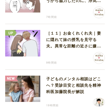
うから協力したのに、浮気と
いう形で裏切られる
7時間前
［１１］お金くれくれ夫｜妻
に隠れて妹の授乳を見守る
夫。異常な距離の近さに嫌悪
感が湧き上がる
9時間前
子どものメンタル相談はどこ
へ？受診目安と相談先を精神
科医加藤院長が解説
19時間前