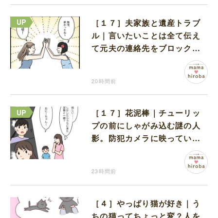
［１７］夫家族と遺産トラブ
ル｜言いたいことは全て伝え
て元夫の連絡先をブロック。
離婚できた喜びを噛みしめる
20時間前
［１７］花泥棒｜チューリッ
プの前にしゃがみ込む謎の人
影。防犯カメラに映っていた
のは娘の友達だった
23時間前
［４］やっぱり猫が好き｜う
ちの猫ってちょっと変？人を