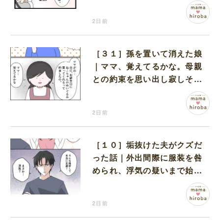
無神経な義母
2日前
［３１］孫を置いて消えた娘
｜ママ、覚えてるかな。母親
との約束を思い出し寂しそう
な孫に胸が痛む
2日前
［１０］垢抜けた夫がクズだ
った話｜外出間際に服装を咎
められ、浮気の疑いまで始め
る夫
2日前