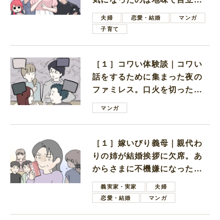
ない男子学生
夫婦
恋愛・結婚
マンガ
子育て
［１］コワい体験談｜コワい
話をするために集まった夜の
ファミレス。口火を切ったの
は電車好きの男の子ママ
マンガ
［１］嫁いびり義母｜親代わ
りの姉が結婚挨拶に欠席。あ
からさまに不機嫌になった義
母
義実家・実家
夫婦
恋愛・結婚
マンガ