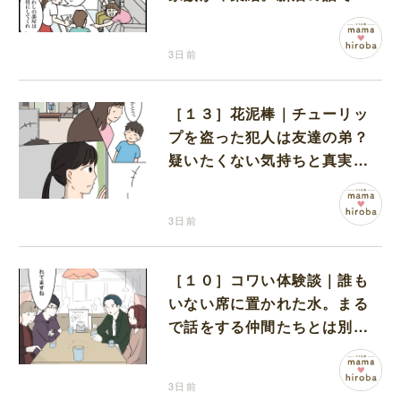
り上がる義家族を置いて実家
に帰る妻
3日前
［１３］花泥棒｜チューリッ
プを盗った犯人は友達の弟？
疑いたくない気持ちと真実の
間でひとり葛藤する娘
3日前
［１０］コワい体験談｜誰も
いない席に置かれた水。まる
で話をする仲間たちとは別に
何かがいるみたい
3日前