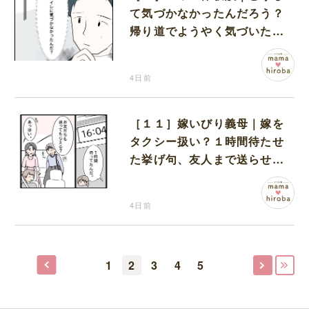
て気づかなかったんだろう？
帰り道でようやく気づいた近
いトイレの存在に首を傾げる
4日前
［１１］嫁いびり義母｜嫁を
タクシー扱い？１時間待たせ
た挙げ句、友人まで送らせる
義母が図々しい
4日前
1
2
3
4
5