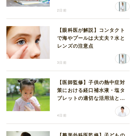
2日前
【眼科医が解説】コンタクト
で海やプールは大丈夫？水と
レンズの注意点
3日前
【医師監修】子供の熱中症対
策における経口補水液・塩タ
ブレットの適切な活用法と水
分補給の注意点
4日前
【整形外科医監修】子どもの