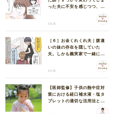
った夫に不安を感じつつ、友
人から誘われたアニメフェス
へ出かけることに
3日前
［６］お金くれくれ夫｜腹違
いの妹の存在を隠していた
夫。しかも義実家で一緒に暮
らすことになり困惑する妻
4日前
【医師監修】子供の熱中症対
策における経口補水液・塩タ
ブレットの適切な活用法と水
分補給の注意点