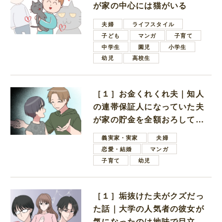
が家の中心には猫がいる
夫婦
ライフスタイル
子ども
マンガ
子育て
中学生
園児
小学生
幼児
高校生
［１］お金くれくれ夫｜知人
の連帯保証人になっていた夫
が家の貯金を全額おろしてほ
しいと言ってきた
義実家・実家
夫婦
恋愛・結婚
マンガ
子育て
幼児
［１］垢抜けた夫がクズだっ
た話｜大学の人気者の彼女が
気になったのは地味で目立た