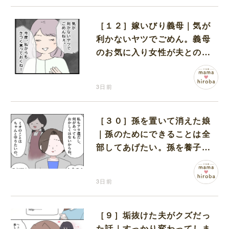
［１２］嫁いびり義母｜気が
利かないヤツでごめん。義母
のお気に入り女性が夫との親
密さを匂わせてくる
3日前
［３０］孫を置いて消えた娘
｜孫のためにできることは全
部してあげたい。孫を養子に
迎えることを決意
3日前
［９］垢抜けた夫がクズだっ
た話｜すっかり変わってしま