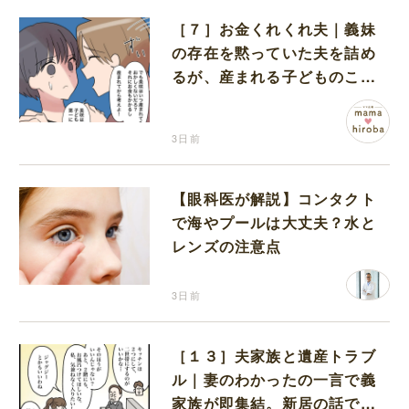
［７］お金くれくれ夫｜義妹
の存在を黙っていた夫を詰め
るが、産まれる子どものこと
を第一に考えてと流される
3日前
【眼科医が解説】コンタクト
で海やプールは大丈夫？水と
レンズの注意点
3日前
［１３］夫家族と遺産トラブ
ル｜妻のわかったの一言で義
家族が即集結。新居の話で盛