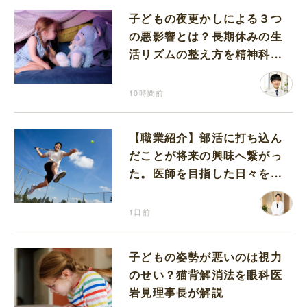
子どもの夜更かしによる３つ
の悪影響とは？長期休みの生
活リズムの整え方を精神科医
が解説
10時間前
【職業紹介】部活に打ち込ん
だことが将来の興味へ繋がっ
た。医師を目指した日々を振
り返って思うこと
1日前
子どもの姿勢が悪いのは視力
のせい？猫背解消法を眼科医
岩見理事長が解説