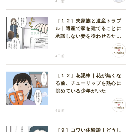
4日前
［１２］夫家族と遺産トラブ
ル｜遺産で家を建てることに
承諾しない妻を従わせるため
に夫が取り出したのは離婚届
4日前
［１２］花泥棒｜花が無くな
る前、チューリップを熱心に
眺めている少年がいた
4日前
［９］コワい体験談｜どうし