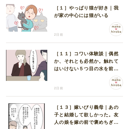
［１］やっぱり猫が好き｜我
が家の中心には猫がいる
2日前
［１１］コワい体験談｜偶然
か、それとも必然か。触れて
はいけない５つ目の水を前に
コワい話を続ける一同
2日前
［１３］嫁いびり義母｜あの
子と結婚して欲しかった。友
人の娘を嫁の前で褒めちぎる