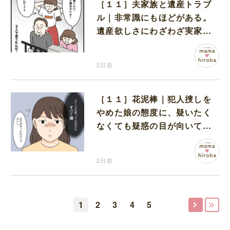
［１１］夫家族と遺産トラブ
ル｜非常識にもほどがある。
遺産欲しさにわざわざ実家に
まで押しかけてきた義家族
2日前
［１１］花泥棒｜犯人捜しを
やめた娘の態度に、疑いたく
なくても疑惑の目が向いてし
まう
2日前
1
2
3
4
5