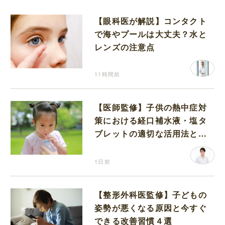
【眼科医が解説】コンタクト
で海やプールは大丈夫？水と
レンズの注意点
11時間前
【医師監修】子供の熱中症対
策における経口補水液・塩タ
ブレットの適切な活用法と水
分補給の注意点
1日前
【整形外科医監修】子どもの
姿勢が悪くなる原因と今すぐ
できる改善習慣４選