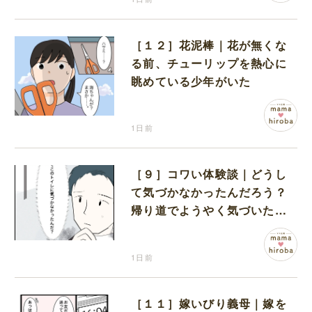
［１２］花泥棒｜花が無くな
る前、チューリップを熱心に
眺めている少年がいた
1日前
［９］コワい体験談｜どうし
て気づかなかったんだろう？
帰り道でようやく気づいた近
いトイレの存在に首を傾げる
1日前
［１１］嫁いびり義母｜嫁を