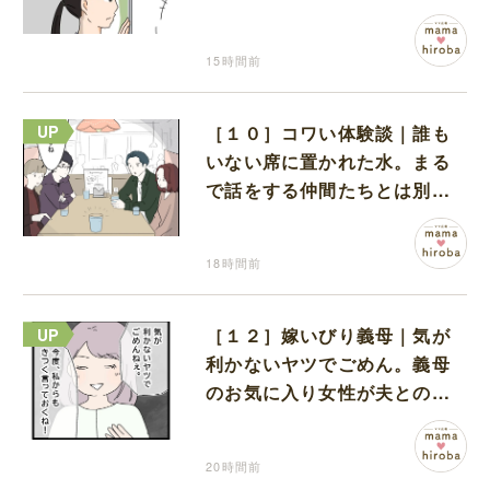
間でひとり葛藤する娘
15時間前
［１０］コワい体験談｜誰も
いない席に置かれた水。まる
で話をする仲間たちとは別に
何かがいるみたい
18時間前
［１２］嫁いびり義母｜気が
利かないヤツでごめん。義母
のお気に入り女性が夫との親
密さを匂わせてくる
20時間前