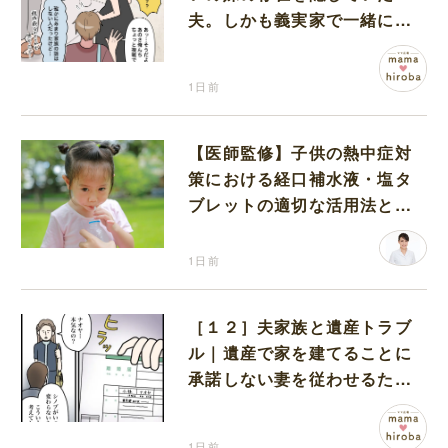
夫。しかも義実家で一緒に暮
らすことになり困惑する妻
1日前
【医師監修】子供の熱中症対
策における経口補水液・塩タ
ブレットの適切な活用法と水
分補給の注意点
1日前
［１２］夫家族と遺産トラブ
ル｜遺産で家を建てることに
承諾しない妻を従わせるため
に夫が取り出したのは離婚届
1日前