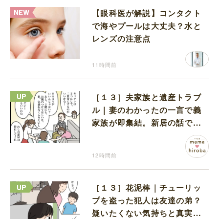
【眼科医が解説】コンタクト
で海やプールは大丈夫？水と
レンズの注意点
11時間前
［１３］夫家族と遺産トラブ
ル｜妻のわかったの一言で義
家族が即集結。新居の話で盛
り上がる義家族を置いて実家
に帰る妻
12時間前
［１３］花泥棒｜チューリッ
プを盗った犯人は友達の弟？
疑いたくない気持ちと真実の