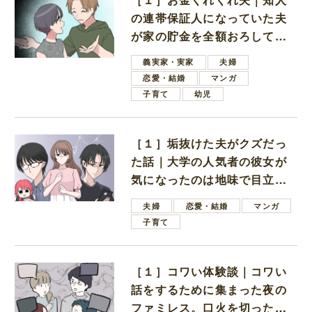
の連帯保証人になっていた夫
が家の貯金を全額おろしてほ
しいと言ってきた
義実家・実家
夫婦
恋愛・結婚
マンガ
子育て
幼児
［１］垢抜けた夫がクズだっ
た話｜大学の人気者の彼女が
気になったのは地味で目立た
ない男子学生
夫婦
恋愛・結婚
マンガ
子育て
［１］コワい体験談｜コワい
話をするために集まった夜の
ファミレス。口火を切ったの