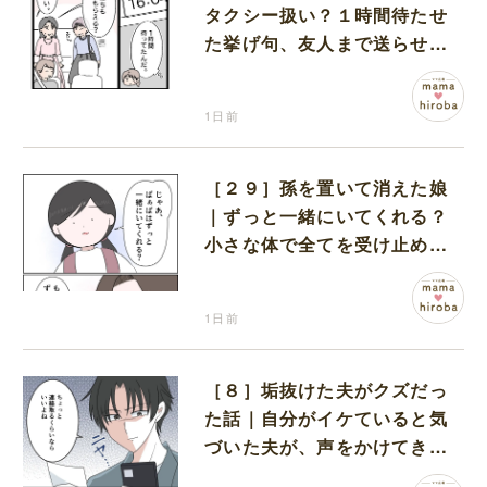
タクシー扱い？１時間待たせ
た挙げ句、友人まで送らせる
義母が図々しい
1日前
［２９］孫を置いて消えた娘
｜ずっと一緒にいてくれる？
小さな体で全てを受け止める
孫の手を離したりしない
1日前
［８］垢抜けた夫がクズだっ
た話｜自分がイケていると気
づいた夫が、声をかけてきた
女性達と交流を持ち始める