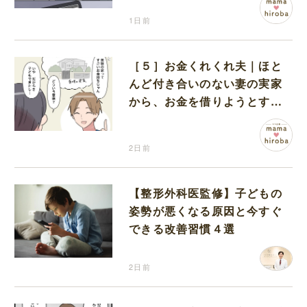
1日前
［５］お金くれくれ夫｜ほと
んど付き合いのない妻の実家
から、お金を借りようとする
夫が怪しすぎる
2日前
【整形外科医監修】子どもの
姿勢が悪くなる原因と今すぐ
できる改善習慣４選
2日前