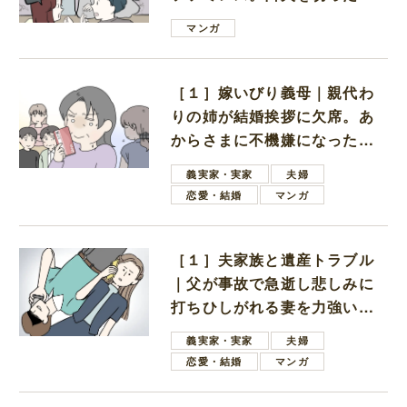
は電車好きの男の子ママ
マンガ
［１］嫁いびり義母｜親代わ
りの姉が結婚挨拶に欠席。あ
からさまに不機嫌になった義
母
義実家・実家
夫婦
恋愛・結婚
マンガ
［１］夫家族と遺産トラブル
｜父が事故で急逝し悲しみに
打ちひしがれる妻を力強い言
葉で励ます夫
義実家・実家
夫婦
恋愛・結婚
マンガ