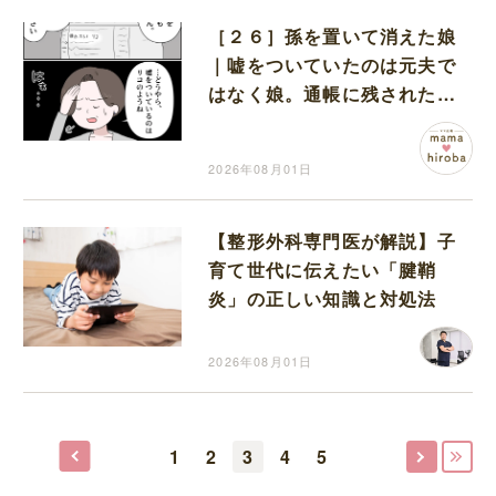
［２６］孫を置いて消えた娘
｜嘘をついていたのは元夫で
はなく娘。通帳に残された記
録がすべてを物語っていた
2026年08月01日
【整形外科専門医が解説】子
育て世代に伝えたい「腱鞘
炎」の正しい知識と対処法
2026年08月01日
1
2
3
4
5