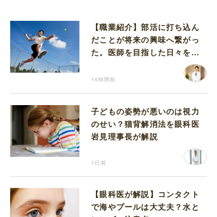
【職業紹介】部活に打ち込ん
だことが将来の興味へ繋がっ
た。医師を目指した日々を振
り返って思うこと
14時間前
子どもの姿勢が悪いのは視力
のせい？猫背解消法を眼科医
岩見理事長が解説
1日前
【眼科医が解説】コンタクト
で海やプールは大丈夫？水と