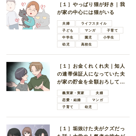
［１］やっぱり猫が好き｜我
が家の中心には猫がいる
夫婦
ライフスタイル
子ども
マンガ
子育て
中学生
園児
小学生
幼児
高校生
［１］お金くれくれ夫｜知人
の連帯保証人になっていた夫
が家の貯金を全額おろしてほ
しいと言ってきた
義実家・実家
夫婦
恋愛・結婚
マンガ
子育て
幼児
［１］垢抜けた夫がクズだっ