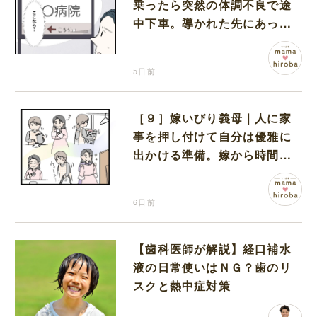
乗ったら突然の体調不良で途
中下車。導かれた先にあった
のは病院だった
5日前
［９］嫁いびり義母｜人に家
事を押し付けて自分は優雅に
出かける準備。嫁から時間も
お金も搾取する義母
6日前
【歯科医師が解説】経口補水
液の日常使いはＮＧ？歯のリ
スクと熱中症対策