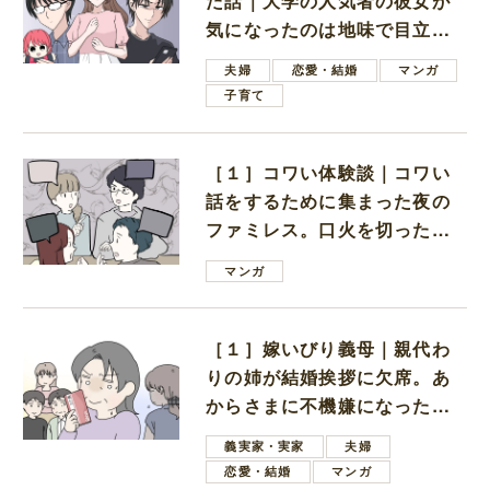
た話｜大学の人気者の彼女が
気になったのは地味で目立た
ない男子学生
夫婦
恋愛・結婚
マンガ
子育て
［１］コワい体験談｜コワい
話をするために集まった夜の
ファミレス。口火を切ったの
は電車好きの男の子ママ
マンガ
［１］嫁いびり義母｜親代わ
りの姉が結婚挨拶に欠席。あ
からさまに不機嫌になった義
母
義実家・実家
夫婦
恋愛・結婚
マンガ