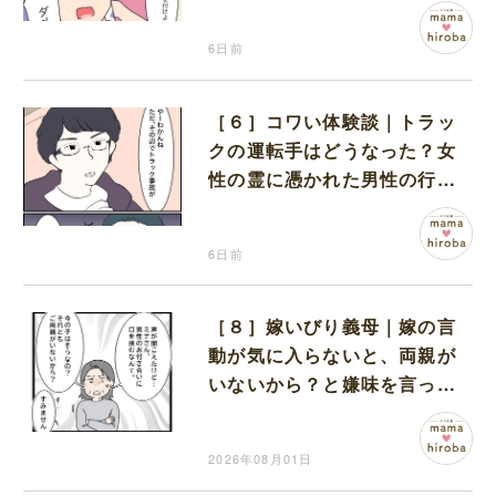
娘に不信感が拭えない
6日前
［６］コワい体験談｜トラッ
クの運転手はどうなった？女
性の霊に憑かれた男性の行方
に震える
6日前
［８］嫁いびり義母｜嫁の言
動が気に入らないと、両親が
いないから？と嫌味を言って
くる義母に言葉を失う
2026年08月01日