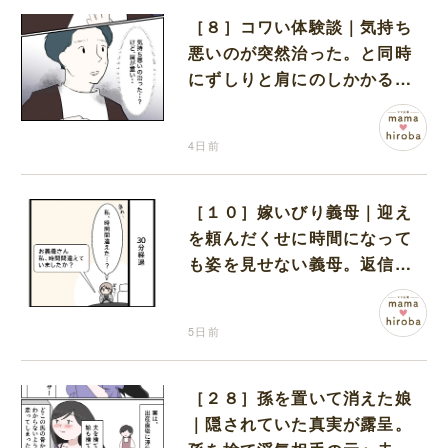
［８］コワい体験談｜気持ち
悪いのが突然治った。と同時
にずしりと肩にのしかかる重
み
4日前
［１０］嫁いびり義母｜迎え
を頼んだくせに時間になって
も姿を見せない義母。返信す
らなく不安な時間を過ごす
5日前
［２８］孫を置いて消えた娘
｜隠されていた真実が露呈。