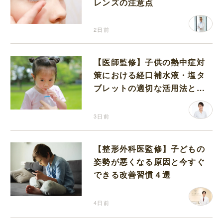
レンズの注意点
2日前
【医師監修】子供の熱中症対
策における経口補水液・塩タ
ブレットの適切な活用法と水
分補給の注意点
3日前
【整形外科医監修】子どもの
姿勢が悪くなる原因と今すぐ
できる改善習慣４選
4日前