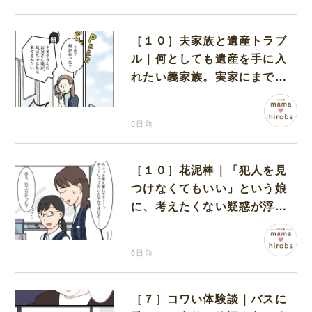
［１０］夫家族と遺産トラブ
ル｜何としても遺産を手に入
れたい義家族。実家にまで押
しかける執念に言葉を失う
5日前
［１０］花泥棒｜「犯人を見
つけなくてもいい」という娘
に、考えたくない疑惑が浮か
ぶ
5日前
［７］コワい体験談｜バスに