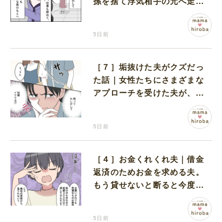
孫を捨て浮気相手の元へ走り
去った娘を信用できない
5日前
［７］垢抜けた夫がクズだっ
た話｜女性たちにさまざまな
アプローチを受けた夫が、垢
抜け効果をジワジワと実感し
ていく
5日前
［４］お金くれくれ夫｜借金
返済のためお金を求める夫。
もう貸せないと断ると今度は
妻の実家を頼り始めた
5日前