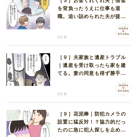
［３］お金くれくれ夫｜借金
を背負ったうえに仕事も退
職。追い詰められた夫が提案
したのは義実家での同居
6日前
［９］夫家族と遺産トラブル
｜遺産を受け取ったら家を建
てる。妻の同意も得ず勝手に
義家族と約束していた夫
6日前
［９］花泥棒｜防犯カメラの
設置に猛反対！？協力的だっ
たのに急に犯人探しを止めた