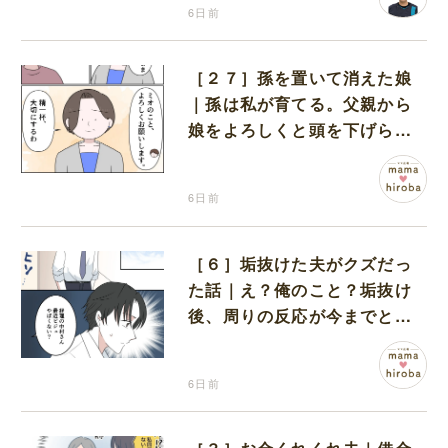
6日前
［２７］孫を置いて消えた娘
｜孫は私が育てる。父親から
娘をよろしくと頭を下げられ
改めて決意を固める
6日前
［６］垢抜けた夫がクズだっ
た話｜え？俺のこと？垢抜け
後、周りの反応が今までと違
うことに気付き始めた夫
6日前