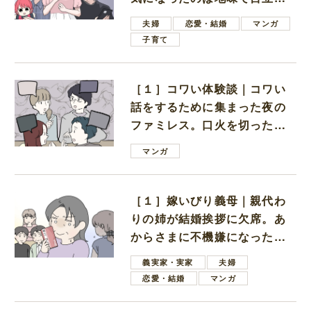
ない男子学生
夫婦
恋愛・結婚
マンガ
子育て
［１］コワい体験談｜コワい
話をするために集まった夜の
ファミレス。口火を切ったの
は電車好きの男の子ママ
マンガ
［１］嫁いびり義母｜親代わ
りの姉が結婚挨拶に欠席。あ
からさまに不機嫌になった義
母
義実家・実家
夫婦
恋愛・結婚
マンガ