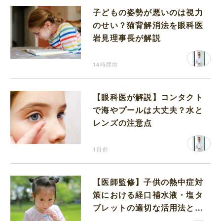
子どもの姿勢が悪いのは視力
のせい？猫背解消法を眼科医
岩見理事長が解説
14時間前
【眼科医が解説】コンタクト
で海やプールは大丈夫？水と
レンズの注意点
1日前
【医師監修】子供の熱中症対
策における経口補水液・塩タ
ブレットの適切な活用法と水
分補給の注意点