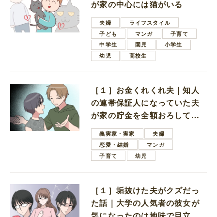
が家の中心には猫がいる
夫婦
ライフスタイル
子ども
マンガ
子育て
中学生
園児
小学生
幼児
高校生
［１］お金くれくれ夫｜知人
の連帯保証人になっていた夫
が家の貯金を全額おろしてほ
しいと言ってきた
義実家・実家
夫婦
恋愛・結婚
マンガ
子育て
幼児
［１］垢抜けた夫がクズだっ
た話｜大学の人気者の彼女が
気になったのは地味で目立た