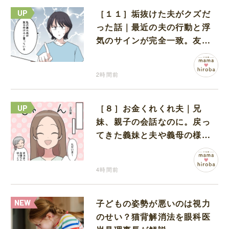
［１１］垢抜けた夫がクズだ
った話｜最近の夫の行動と浮
気のサインが完全一致。友人
にも忠告され不安になる
2時間前
［８］お金くれくれ夫｜兄
妹、親子の会話なのに。戻っ
てきた義妹と夫や義母の様子
になんだか違和感
4時間前
子どもの姿勢が悪いのは視力
のせい？猫背解消法を眼科医