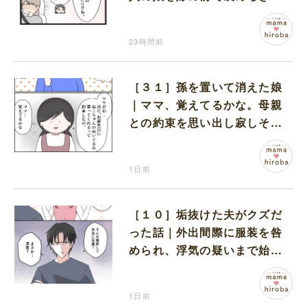
無神経な義母
23時間前
［３１］孫を置いて消えた娘
｜ママ、覚えてるかな。母親
との約束を思い出し寂しそう
な孫に胸が痛む
1日前
［１０］垢抜けた夫がクズだ
った話｜外出間際に服装を咎
められ、浮気の疑いまで始め
る夫
1日前