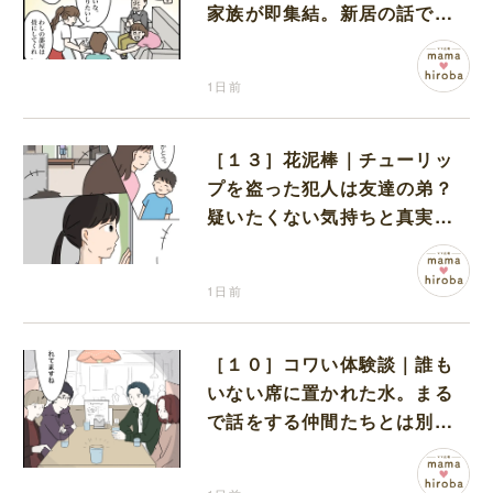
家族が即集結。新居の話で盛
り上がる義家族を置いて実家
に帰る妻
1日前
［１３］花泥棒｜チューリッ
プを盗った犯人は友達の弟？
疑いたくない気持ちと真実の
間でひとり葛藤する娘
1日前
［１０］コワい体験談｜誰も
いない席に置かれた水。まる
で話をする仲間たちとは別に
何かがいるみたい