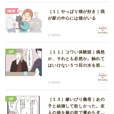
［１］やっぱり猫が好き｜我
が家の中心には猫がいる
21時間前
［１１］コワい体験談｜偶然
か、それとも必然か。触れて
はいけない５つ目の水を前に
コワい話を続ける一同
21時間前
［１３］嫁いびり義母｜あの
子と結婚して欲しかった。友
人の娘を嫁の前で褒めちぎる