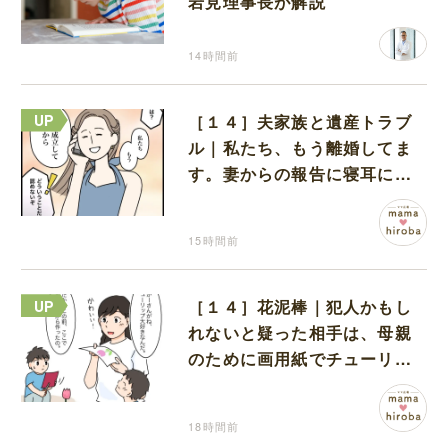
岩見理事長が解説
14時間前
［１４］夫家族と遺産トラブ
ル｜私たち、もう離婚してま
す。妻からの報告に寝耳に水
の夫は大慌て
15時間前
［１４］花泥棒｜犯人かもし
れないと疑った相手は、母親
のために画用紙でチューリッ
プを作っていただけだった
18時間前