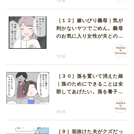
1日前
［１２］嫁いびり義母｜気が
利かないヤツでごめん。義母
のお気に入り女性が夫との親
密さを匂わせてくる
1日前
［３０］孫を置いて消えた娘
｜孫のためにできることは全
部してあげたい。孫を養子に
迎えることを決意
2日前
［９］垢抜けた夫がクズだっ