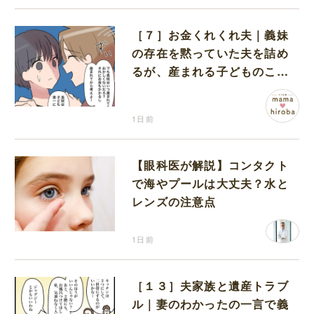
［７］お金くれくれ夫｜義妹
の存在を黙っていた夫を詰め
るが、産まれる子どものこと
を第一に考えてと流される
1日前
【眼科医が解説】コンタクト
で海やプールは大丈夫？水と
レンズの注意点
1日前
［１３］夫家族と遺産トラブ
ル｜妻のわかったの一言で義