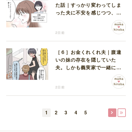
た話｜すっかり変わってしま
った夫に不安を感じつつ、友
人から誘われたアニメフェス
へ出かけることに
2日前
［６］お金くれくれ夫｜腹違
いの妹の存在を隠していた
夫。しかも義実家で一緒に暮
らすことになり困惑する妻
2日前
1
2
3
4
5