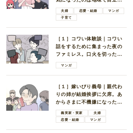
ない男子学生
夫婦
恋愛・結婚
マンガ
子育て
［１］コワい体験談｜コワい
話をするために集まった夜の
ファミレス。口火を切ったの
は電車好きの男の子ママ
マンガ
［１］嫁いびり義母｜親代わ
りの姉が結婚挨拶に欠席。あ
からさまに不機嫌になった義
母
義実家・実家
夫婦
恋愛・結婚
マンガ