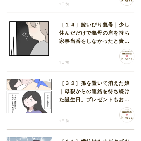
1日前
［１４］嫁いびり義母｜少し
休んだだけで義母の肩を持ち
家事当番をしなかったと責め
る夫
1日前
［３２］孫を置いて消えた娘
｜母親からの連絡を待ち続け
た誕生日。プレゼントもお祝
いの言葉も届かなかった
1日前