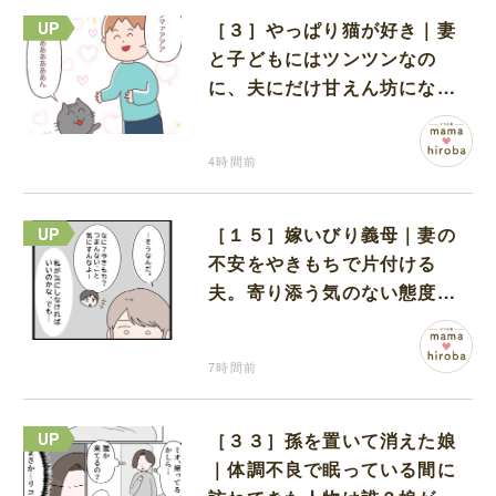
［３］やっぱり猫が好き｜妻
と子どもにはツンツンなの
に、夫にだけ甘えん坊になる
猫のギャップに癒される
4時間前
［１５］嫁いびり義母｜妻の
不安をやきもちで片付ける
夫。寄り添う気のない態度に
モヤモヤが募る
7時間前
［３３］孫を置いて消えた娘
｜体調不良で眠っている間に