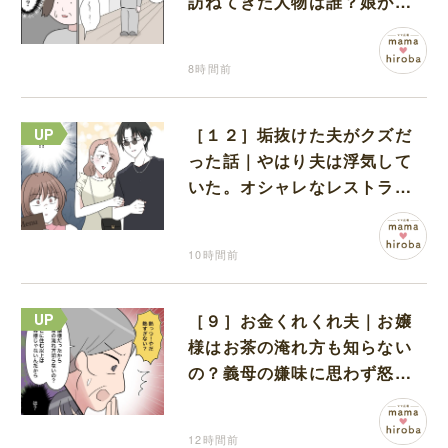
訪ねてきた人物は誰？娘が戻
ってきたのかと不安になる
8時間前
［１２］垢抜けた夫がクズだ
った話｜やはり夫は浮気して
いた。オシャレなレストラン
で夫の浮気現場に遭遇
10時間前
［９］お金くれくれ夫｜お嬢
様はお茶の淹れ方も知らない
の？義母の嫌味に思わず怒り
が込み上げる
12時間前