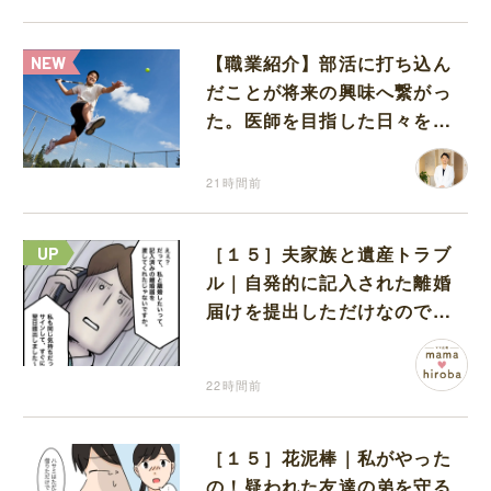
【職業紹介】部活に打ち込ん
だことが将来の興味へ繋がっ
た。医師を目指した日々を振
り返って思うこと
21時間前
［１５］夫家族と遺産トラブ
ル｜自発的に記入された離婚
届けを提出しただけなので、
何も問題なし
22時間前
［１５］花泥棒｜私がやった
の！疑われた友達の弟を守る