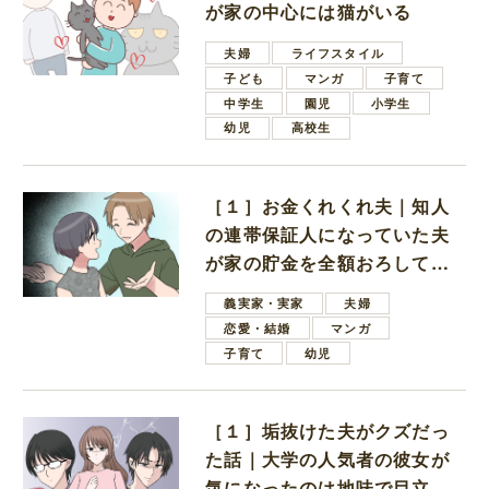
が家の中心には猫がいる
夫婦
ライフスタイル
子ども
マンガ
子育て
中学生
園児
小学生
幼児
高校生
［１］お金くれくれ夫｜知人
の連帯保証人になっていた夫
が家の貯金を全額おろしてほ
しいと言ってきた
義実家・実家
夫婦
恋愛・結婚
マンガ
子育て
幼児
［１］垢抜けた夫がクズだっ
た話｜大学の人気者の彼女が
気になったのは地味で目立た