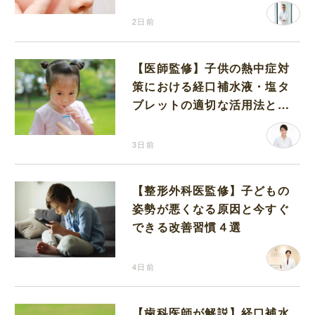
2日前
【医師監修】子供の熱中症対
策における経口補水液・塩タ
ブレットの適切な活用法と水
分補給の注意点
3日前
【整形外科医監修】子どもの
姿勢が悪くなる原因と今すぐ
できる改善習慣４選
4日前
【歯科医師が解説】経口補水