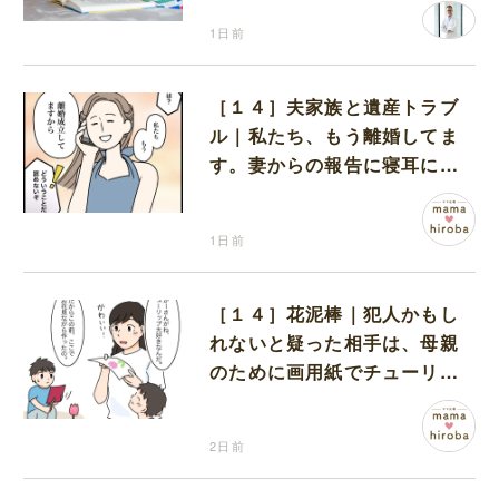
1日前
［１４］夫家族と遺産トラブ
ル｜私たち、もう離婚してま
す。妻からの報告に寝耳に水
の夫は大慌て
1日前
［１４］花泥棒｜犯人かもし
れないと疑った相手は、母親
のために画用紙でチューリッ
プを作っていただけだった
2日前