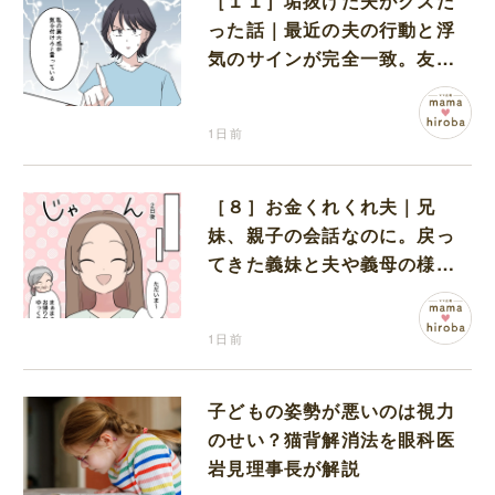
［１１］垢抜けた夫がクズだ
った話｜最近の夫の行動と浮
気のサインが完全一致。友人
にも忠告され不安になる
1日前
［８］お金くれくれ夫｜兄
妹、親子の会話なのに。戻っ
てきた義妹と夫や義母の様子
になんだか違和感
1日前
子どもの姿勢が悪いのは視力
のせい？猫背解消法を眼科医
岩見理事長が解説