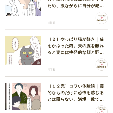
ため、涙ながらに自分が犯人
だと名乗り出た娘
1日前
［２］やっぱり猫が好き｜猫
をかぶった猫。夫の腕を離れ
ると妻には挑発的な顔と野太
い鳴き声
1日前
［１２完］コワい体験談｜霊
的なものだけに恐怖を感じる
とは限らない。満場一致でコ
ワいと認定された意外な体験