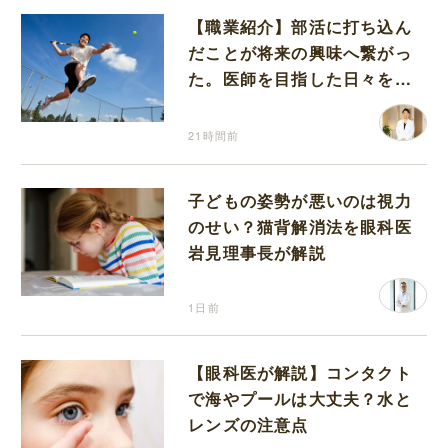
【職業紹介】部活に打ち込ん
だことが将来の興味へ繋がっ
た。医師を目指した日々を振
り返って思うこと
21時間前
子どもの姿勢が悪いのは視力
のせい？猫背解消法を眼科医
岩見理事長が解説
1日前
【眼科医が解説】コンタクト
で海やプールは大丈夫？水と
レンズの注意点