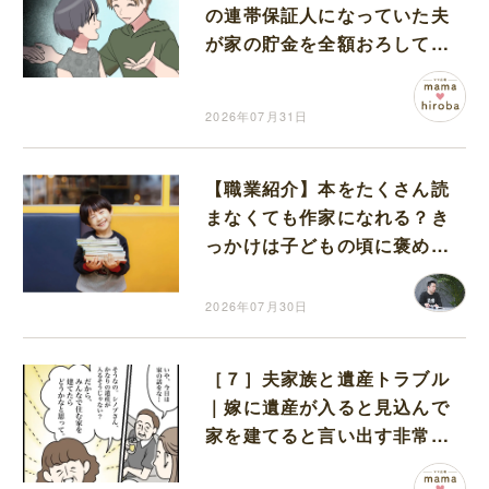
の連帯保証人になっていた夫
が家の貯金を全額おろしてほ
しいと言ってきた
2026年07月31日
【職業紹介】本をたくさん読
まなくても作家になれる？き
っかけは子どもの頃に褒めら
れた原体験
2026年07月30日
［７］夫家族と遺産トラブル
｜嫁に遺産が入ると見込んで
家を建てると言い出す非常識
な義両親。夫も乗り気で妻は