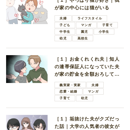
が家の中心には猫がいる
夫婦
ライフスタイル
子ども
マンガ
子育て
中学生
園児
小学生
幼児
高校生
［１］お金くれくれ夫｜知人
の連帯保証人になっていた夫
が家の貯金を全額おろしてほ
しいと言ってきた
義実家・実家
夫婦
恋愛・結婚
マンガ
子育て
幼児
［１］垢抜けた夫がクズだっ
た話｜大学の人気者の彼女が