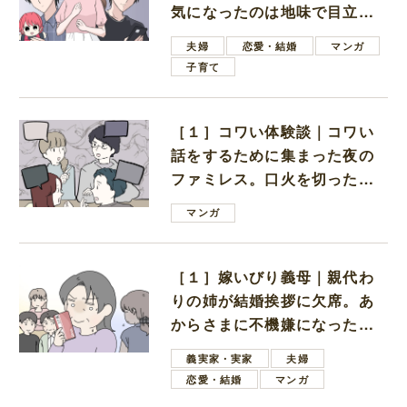
気になったのは地味で目立た
ない男子学生
夫婦
恋愛・結婚
マンガ
子育て
［１］コワい体験談｜コワい
話をするために集まった夜の
ファミレス。口火を切ったの
は電車好きの男の子ママ
マンガ
［１］嫁いびり義母｜親代わ
りの姉が結婚挨拶に欠席。あ
からさまに不機嫌になった義
母
義実家・実家
夫婦
恋愛・結婚
マンガ