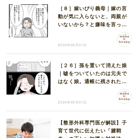
［８］嫁いびり義母｜嫁の言
動が気に入らないと、両親が
いないから？と嫌味を言って
くる義母に言葉を失う
2026年08月01日
［２６］孫を置いて消えた娘
｜嘘をついていたのは元夫で
はなく娘。通帳に残された記
録がすべてを物語っていた
2026年08月01日
【整形外科専門医が解説】子
育て世代に伝えたい「腱鞘