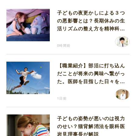
子どもの夜更かしによる３つ
の悪影響とは？長期休みの生
活リズムの整え方を精神科医
が解説
0時間前
【職業紹介】部活に打ち込ん
だことが将来の興味へ繋がっ
た。医師を目指した日々を振
り返って思うこと
1日前
子どもの姿勢が悪いのは視力
のせい？猫背解消法を眼科医
岩見理事長が解説