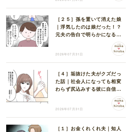
［２５］孫を置いて消えた娘
｜浮気したのは娘だった！？
元夫の告白で明らかになる本
性に気持ちが追いつかない
2026年07月31日
［４］垢抜けた夫がクズだっ
た話｜社会人になっても相変
わらず尻込みする彼に自信を
持ってと励ます
2026年07月31日
［１］お金くれくれ夫｜知人