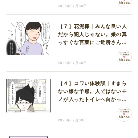
唖然
2026年07月30日
［７］花泥棒｜みんな良い人
だから犯人じゃない。娘の真
っすぐな言葉にご近所さんを
疑っていた自分を恥じる母
2026年07月30日
［４］コワい体験談｜止まら
ない嫌な予感。人ではないモ
ノが入ったトイレへ向かって
しまったトラックの運転手
2026年07月30日