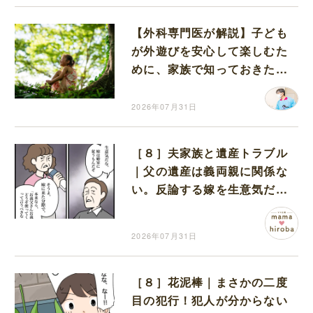
【外科専門医が解説】子ども
が外遊びを安心して楽しむた
めに、家族で知っておきたい
マダニ対策
2026年07月31日
［８］夫家族と遺産トラブル
｜父の遺産は義両親に関係な
い。反論する嫁を生意気だと
責める義両親
2026年07月31日
［８］花泥棒｜まさかの二度
目の犯行！犯人が分からない