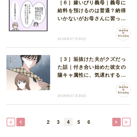
［６］嫁いびり義母｜義母に
給料を預けるのは普通？納得
いかないがお母さんに習って
ないでしょと言われ自信が持
てない
2026年07月30日
［３］垢抜けた夫がクズだっ
た話｜付き合い始めた彼女の
陽キャ属性に、気遅れする陰
キャの彼
2026年07月30日
2
3
4
5
6