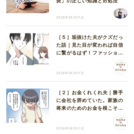
炎」の正しい知識と対処法
2026年08月01日
［５］垢抜けた夫がクズだっ
た話｜見た目が変われば自信
に繋がるはず！ファッション
大改造で変身した彼
2026年08月01日
［２］お金くれくれ夫｜勝手
に会社を辞めていた。家族の
将来のためのお金を根こそぎ
せびり、まだ足りない
2026年08月01日