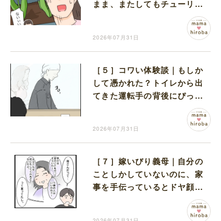
まま、またしてもチューリッ
プの花だけが摘み取られた
2026年07月31日
［５］コワい体験談｜もしか
して憑かれた？トイレから出
てきた運転手の背後にぴった
りと寄り添う女性の影
2026年07月31日
［７］嫁いびり義母｜自分の
ことしかしていないのに、家
事を手伝っているとドヤ顔す
る夫に開いた口が塞がらない
2026年07月31日