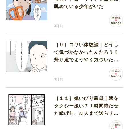
眺めている少年がいた
3日前
［９］コワい体験談｜どうし
て気づかなかったんだろう？
帰り道でようやく気づいた近
いトイレの存在に首を傾げる
3日前
［１１］嫁いびり義母｜嫁を
タクシー扱い？１時間待たせ
た挙げ句、友人まで送らせる
義母が図々しい