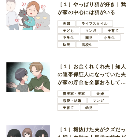
［１］やっぱり猫が好き｜我
が家の中心には猫がいる
夫婦
ライフスタイル
子ども
マンガ
子育て
中学生
園児
小学生
幼児
高校生
［１］お金くれくれ夫｜知人
の連帯保証人になっていた夫
が家の貯金を全額おろしてほ
しいと言ってきた
義実家・実家
夫婦
恋愛・結婚
マンガ
子育て
幼児
［１］垢抜けた夫がクズだっ