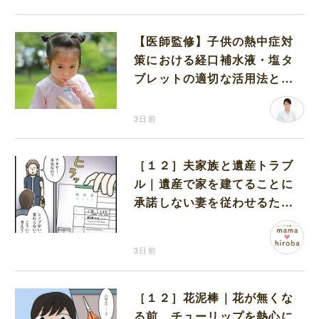
【医師監修】子供の熱中症対
策における経口補水液・塩タ
ブレットの適切な活用法と水
分補給の注意点
3日前
［１２］夫家族と遺産トラブ
ル｜遺産で家を建てることに
承諾しない妻を従わせるため
に夫が取り出したのは離婚届
3日前
［１２］花泥棒｜花が無くな
る前、チューリップを熱心に