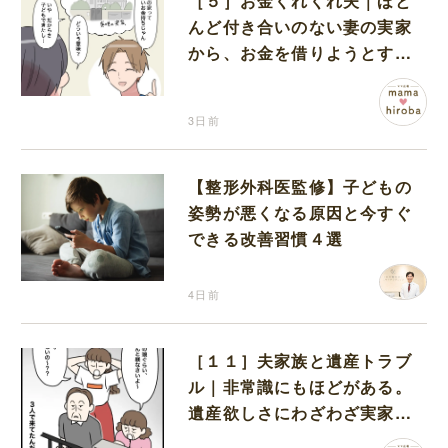
［５］お金くれくれ夫｜ほと
んど付き合いのない妻の実家
から、お金を借りようとする
夫が怪しすぎる
3日前
【整形外科医監修】子どもの
姿勢が悪くなる原因と今すぐ
できる改善習慣４選
4日前
［１１］夫家族と遺産トラブ
ル｜非常識にもほどがある。
遺産欲しさにわざわざ実家に
まで押しかけてきた義家族