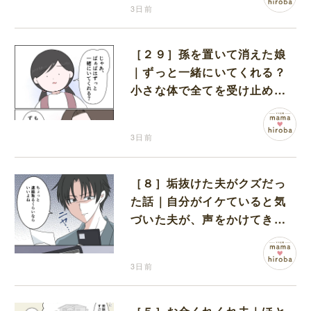
3日前
［２９］孫を置いて消えた娘
｜ずっと一緒にいてくれる？
小さな体で全てを受け止める
孫の手を離したりしない
3日前
［８］垢抜けた夫がクズだっ
た話｜自分がイケていると気
づいた夫が、声をかけてきた
女性達と交流を持ち始める
3日前