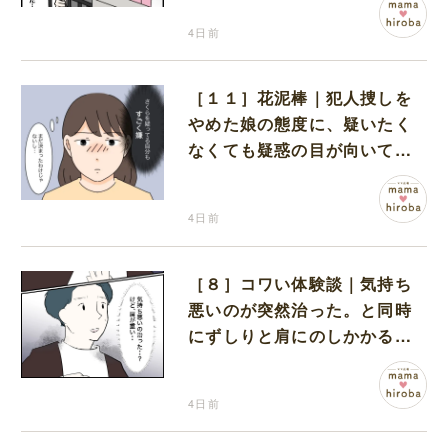
4日前
［１１］花泥棒｜犯人捜しを
やめた娘の態度に、疑いたく
なくても疑惑の目が向いてし
まう
4日前
［８］コワい体験談｜気持ち
悪いのが突然治った。と同時
にずしりと肩にのしかかる重
み
4日前