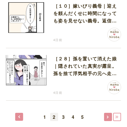
［１０］嫁いびり義母｜迎え
を頼んだくせに時間になって
も姿を見せない義母。返信す
らなく不安な時間を過ごす
4日前
［２８］孫を置いて消えた娘
｜隠されていた真実が露呈。
孫を捨て浮気相手の元へ走り
去った娘を信用できない
4日前
1
2
3
4
5