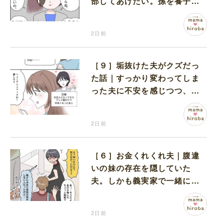
部してあげたい。孫を養子に
迎えることを決意
2日前
［９］垢抜けた夫がクズだっ
た話｜すっかり変わってしま
った夫に不安を感じつつ、友
人から誘われたアニメフェス
へ出かけることに
2日前
［６］お金くれくれ夫｜腹違
いの妹の存在を隠していた
夫。しかも義実家で一緒に暮
らすことになり困惑する妻
2日前