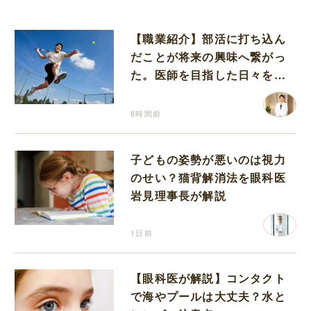
【職業紹介】部活に打ち込ん
だことが将来の興味へ繋がっ
た。医師を目指した日々を振
り返って思うこと
8時間前
子どもの姿勢が悪いのは視力
のせい？猫背解消法を眼科医
岩見理事長が解説
1日前
【眼科医が解説】コンタクト
で海やプールは大丈夫？水と