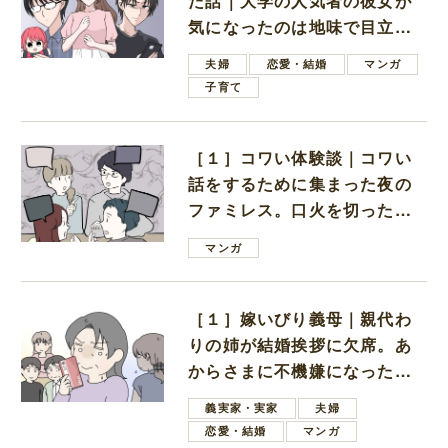
た話｜大学の人気者の彼女が
気になったのは地味で目立た
ない男子学生
夫婦
恋愛・結婚
マンガ
子育て
［１］コワい体験談｜コワい
話をするために集まった夜の
ファミレス。口火を切ったの
は電車好きの男の子ママ
マンガ
［１］嫁いびり義母｜親代わ
りの姉が結婚挨拶に欠席。あ
からさまに不機嫌になった義
母
義実家・実家
夫婦
恋愛・結婚
マンガ