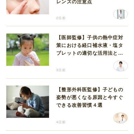
レンズの注意点
2日前
【医師監修】子供の熱中症対
策における経口補水液・塩タ
ブレットの適切な活用法と水
分補給の注意点
3日前
【整形外科医監修】子どもの
姿勢が悪くなる原因と今すぐ
できる改善習慣４選
4日前