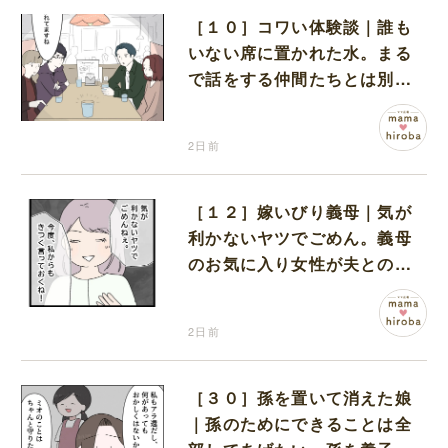
［１０］コワい体験談｜誰も
いない席に置かれた水。まる
で話をする仲間たちとは別に
何かがいるみたい
2日前
［１２］嫁いびり義母｜気が
利かないヤツでごめん。義母
のお気に入り女性が夫との親
密さを匂わせてくる
2日前
［３０］孫を置いて消えた娘
｜孫のためにできることは全