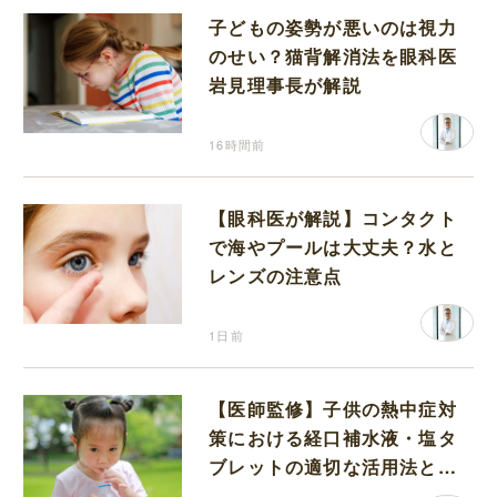
子どもの姿勢が悪いのは視力
のせい？猫背解消法を眼科医
岩見理事長が解説
16時間前
【眼科医が解説】コンタクト
で海やプールは大丈夫？水と
レンズの注意点
1日前
【医師監修】子供の熱中症対
策における経口補水液・塩タ
ブレットの適切な活用法と水
分補給の注意点