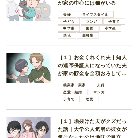
が家の中心には猫がいる
夫婦
ライフスタイル
子ども
マンガ
子育て
中学生
園児
小学生
幼児
高校生
［１］お金くれくれ夫｜知人
の連帯保証人になっていた夫
が家の貯金を全額おろしてほ
しいと言ってきた
義実家・実家
夫婦
恋愛・結婚
マンガ
子育て
幼児
［１］垢抜けた夫がクズだっ
た話｜大学の人気者の彼女が
気になったのは地味で目立た