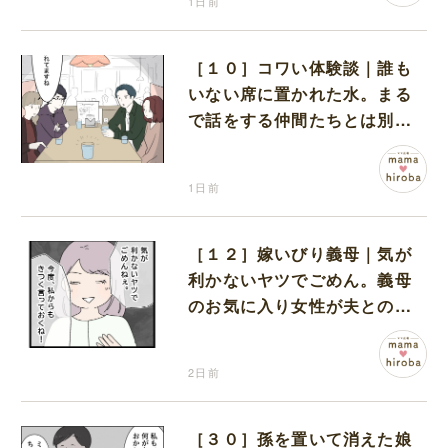
1日前
［１０］コワい体験談｜誰も
いない席に置かれた水。まる
で話をする仲間たちとは別に
何かがいるみたい
1日前
［１２］嫁いびり義母｜気が
利かないヤツでごめん。義母
のお気に入り女性が夫との親
密さを匂わせてくる
2日前
［３０］孫を置いて消えた娘