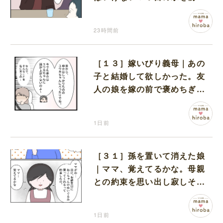
コワい話を続ける一同
23時間前
［１３］嫁いびり義母｜あの
子と結婚して欲しかった。友
人の娘を嫁の前で褒めちぎる
無神経な義母
1日前
［３１］孫を置いて消えた娘
｜ママ、覚えてるかな。母親
との約束を思い出し寂しそう
な孫に胸が痛む
1日前