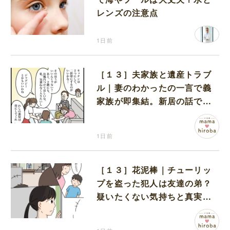
レンズの注意点
1日前
［１３］夫家族と遺産トラブ
ル｜妻のわかったの一言で義
家族が即集結。新居の話で盛
り上がる義家族を置いて実家
に帰る妻
1日前
［１３］花泥棒｜チューリッ
プを盗った犯人は友達の弟？
疑いたくない気持ちと真実の
間でひとり葛藤する娘