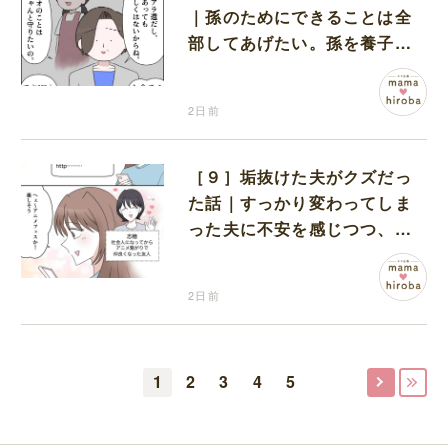
｜孫のためにできることは全
部してあげたい。孫を養子に
迎えることを決意
2日前
［９］垢抜けた夫がクズだっ
た話｜すっかり変わってしま
った夫に不安を感じつつ、友
人から誘われたアニメフェス
へ出かけることに
2日前
1
2
3
4
5