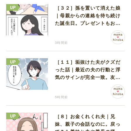
［３２］孫を置いて消えた娘
｜母親からの連絡を待ち続け
た誕生日。プレゼントもお祝
いの言葉も届かなかった
3時間前
［１１］垢抜けた夫がクズだ
った話｜最近の夫の行動と浮
気のサインが完全一致。友人
にも忠告され不安になる
5時間前
［８］お金くれくれ夫｜兄
妹、親子の会話なのに。戻っ