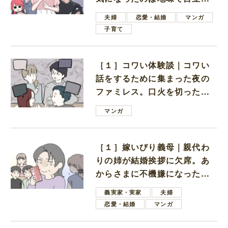
ない男子学生
夫婦
恋愛・結婚
マンガ
子育て
［１］コワい体験談｜コワい
話をするために集まった夜の
ファミレス。口火を切ったの
は電車好きの男の子ママ
マンガ
［１］嫁いびり義母｜親代わ
りの姉が結婚挨拶に欠席。あ
からさまに不機嫌になった義
母
義実家・実家
夫婦
恋愛・結婚
マンガ