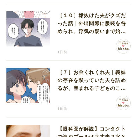
［１０］垢抜けた夫がクズだ
った話｜外出間際に服装を咎
められ、浮気の疑いまで始め
る夫
1日前
［７］お金くれくれ夫｜義妹
の存在を黙っていた夫を詰め
るが、産まれる子どものこと
を第一に考えてと流される
1日前
【眼科医が解説】コンタクト
で海やプールは大丈夫？水と