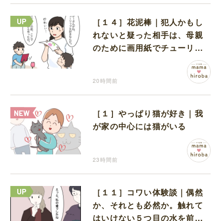
［１４］花泥棒｜犯人かもし
れないと疑った相手は、母親
のために画用紙でチューリッ
プを作っていただけだった
20時間前
［１］やっぱり猫が好き｜我
が家の中心には猫がいる
23時間前
［１１］コワい体験談｜偶然
か、それとも必然か。触れて
はいけない５つ目の水を前に