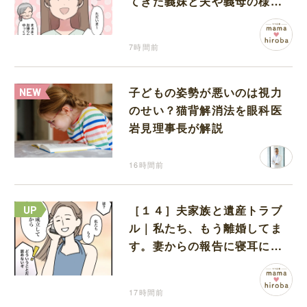
てきた義妹と夫や義母の様子
になんだか違和感
7時間前
子どもの姿勢が悪いのは視力
のせい？猫背解消法を眼科医
岩見理事長が解説
16時間前
［１４］夫家族と遺産トラブ
ル｜私たち、もう離婚してま
す。妻からの報告に寝耳に水
の夫は大慌て
17時間前