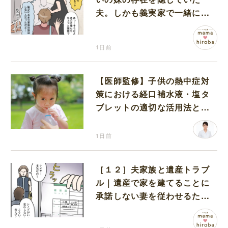
夫。しかも義実家で一緒に暮
らすことになり困惑する妻
1日前
【医師監修】子供の熱中症対
策における経口補水液・塩タ
ブレットの適切な活用法と水
分補給の注意点
1日前
［１２］夫家族と遺産トラブ
ル｜遺産で家を建てることに
承諾しない妻を従わせるため
に夫が取り出したのは離婚届