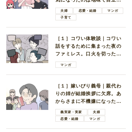
ない男子学生
夫婦
恋愛・結婚
マンガ
子育て
［１］コワい体験談｜コワい
話をするために集まった夜の
ファミレス。口火を切ったの
は電車好きの男の子ママ
マンガ
［１］嫁いびり義母｜親代わ
りの姉が結婚挨拶に欠席。あ
からさまに不機嫌になった義
母
義実家・実家
夫婦
恋愛・結婚
マンガ