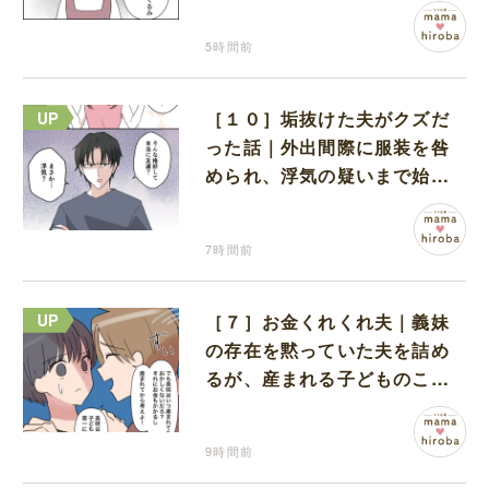
な孫に胸が痛む
5時間前
［１０］垢抜けた夫がクズだ
った話｜外出間際に服装を咎
められ、浮気の疑いまで始め
る夫
7時間前
［７］お金くれくれ夫｜義妹
の存在を黙っていた夫を詰め
るが、産まれる子どものこと
を第一に考えてと流される
9時間前