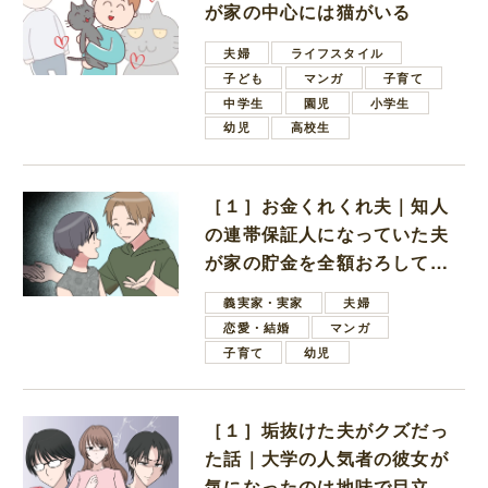
が家の中心には猫がいる
夫婦
ライフスタイル
子ども
マンガ
子育て
中学生
園児
小学生
幼児
高校生
［１］お金くれくれ夫｜知人
の連帯保証人になっていた夫
が家の貯金を全額おろしてほ
しいと言ってきた
義実家・実家
夫婦
恋愛・結婚
マンガ
子育て
幼児
［１］垢抜けた夫がクズだっ
た話｜大学の人気者の彼女が
気になったのは地味で目立た