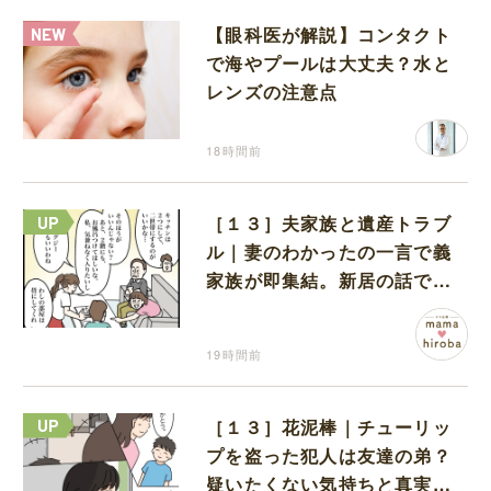
【眼科医が解説】コンタクト
で海やプールは大丈夫？水と
レンズの注意点
18時間前
［１３］夫家族と遺産トラブ
ル｜妻のわかったの一言で義
家族が即集結。新居の話で盛
り上がる義家族を置いて実家
に帰る妻
19時間前
［１３］花泥棒｜チューリッ
プを盗った犯人は友達の弟？
疑いたくない気持ちと真実の