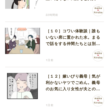
間でひとり葛藤する娘
22時間前
［１０］コワい体験談｜誰も
いない席に置かれた水。まる
で話をする仲間たちとは別に
何かがいるみたい
1日前
［１２］嫁いびり義母｜気が
利かないヤツでごめん。義母
のお気に入り女性が夫との親
密さを匂わせてくる
1日前