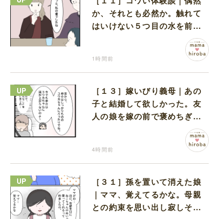
［１１］コワい体験談｜偶然
か、それとも必然か。触れて
はいけない５つ目の水を前に
コワい話を続ける一同
1時間前
［１３］嫁いびり義母｜あの
子と結婚して欲しかった。友
人の娘を嫁の前で褒めちぎる
無神経な義母
4時間前
［３１］孫を置いて消えた娘
｜ママ、覚えてるかな。母親
との約束を思い出し寂しそう