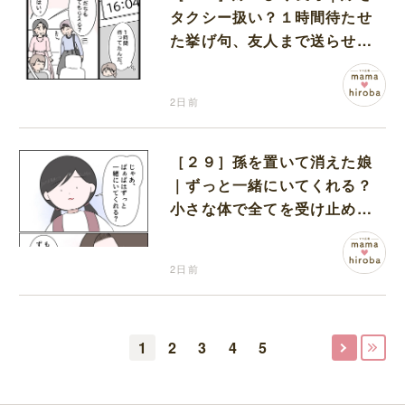
タクシー扱い？１時間待たせ
た挙げ句、友人まで送らせる
義母が図々しい
2日前
［２９］孫を置いて消えた娘
｜ずっと一緒にいてくれる？
小さな体で全てを受け止める
孫の手を離したりしない
2日前
1
2
3
4
5