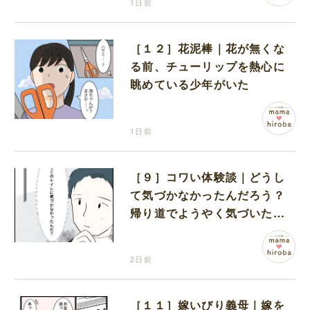
1日前
［１２］花泥棒｜花が無くな
る前、チューリップを熱心に
眺めている少年がいた
1日前
［９］コワい体験談｜どうし
て気づかなかったんだろう？
帰り道でようやく気づいた近
いトイレの存在に首を傾げる
2日前
［１１］嫁いびり義母｜嫁を