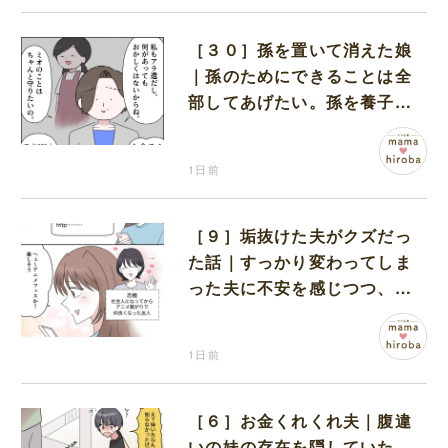
［３０］孫を置いて消えた娘
｜孫のためにできることは全
部してあげたい。孫を養子に
迎えることを決意
1日前
［９］垢抜けた夫がクズだっ
た話｜すっかり変わってしま
った夫に不安を感じつつ、友
人から誘われたアニメフェス
へ出かけることに
1日前
［６］お金くれくれ夫｜腹違
いの妹の存在を隠していた