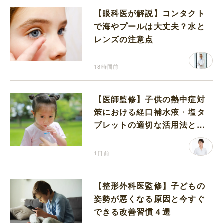
【眼科医が解説】コンタクト
で海やプールは大丈夫？水と
レンズの注意点
18時間前
【医師監修】子供の熱中症対
策における経口補水液・塩タ
ブレットの適切な活用法と水
分補給の注意点
1日前
【整形外科医監修】子どもの
姿勢が悪くなる原因と今すぐ
できる改善習慣４選