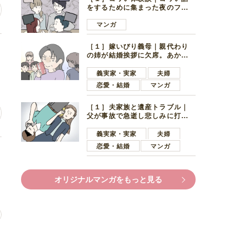
をするために集まった夜のファ
ミレス。口火を切ったのは電車
好きの男の子ママ
マンガ
［１］嫁いびり義母｜親代わり
ど
の姉が結婚挨拶に欠席。あから
さまに不機嫌になった義母
義実家・実家
夫婦
恋愛・結婚
マンガ
［１］夫家族と遺産トラブル｜
父が事故で急逝し悲しみに打ち
ひしがれる妻を力強い言葉で励
ます夫
義実家・実家
夫婦
恋愛・結婚
マンガ
オリジナルマンガをもっと見る