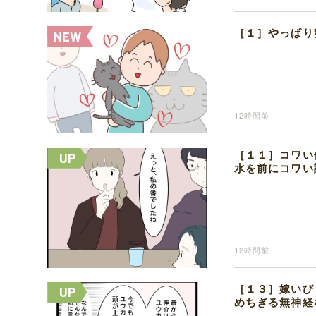
［１］やっぱり
12時間前
［１１］コワい
水を前にコワい
12時間前
［１３］嫁いび
めちぎる無神経