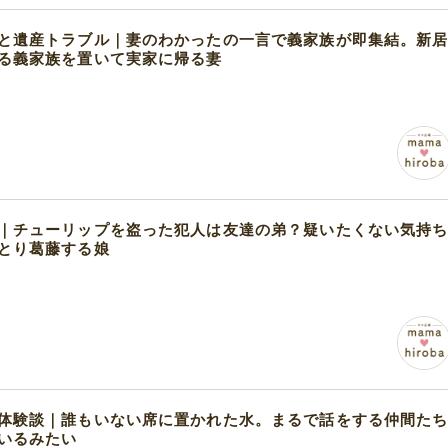
と遺産トラブル｜妻のわかったの一言で義家族が即集結。新
る義家族を置いて実家に帰る妻
｜チューリップを盗った犯人は友達の弟？疑いたくない気持
とり葛藤する娘
体験談｜誰もいない席に置かれた水。まるで話をする仲間た
いるみたい