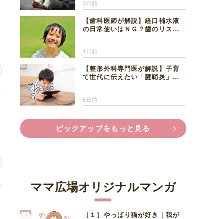
3日前
【歯科医師が解説】経口補水液
の日常使いはＮＧ？歯のリスク
と熱中症対策
4日前
【整形外科専門医が解説】子育
て世代に伝えたい「腱鞘炎」の
正しい知識と対処法
5日前
の
ピックアップをもっと見る
ママ広場オリジナルマンガ
褒
［１］やっぱり猫が好き｜我が