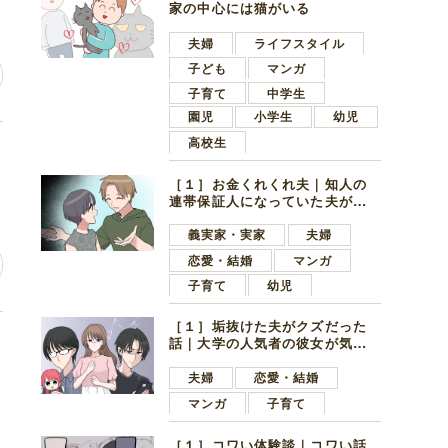
家の中心には猫がいる
夫婦
ライフスタイル
子ども
マンガ
子育て
中学生
園児
小学生
幼児
高校生
し
［１］お金くれくれ夫｜知人の
連帯保証人になっていた夫が家
の貯金を全額おろしてほしいと
言ってきた
義実家・実家
夫婦
恋愛・結婚
マンガ
子育て
幼児
［１］垢抜けた夫がクズだった
い
話｜大学の人気者の彼女が気に
なったのは地味で目立たない男
子学生
夫婦
恋愛・結婚
マンガ
子育て
［１］コワい体験談｜コワい話