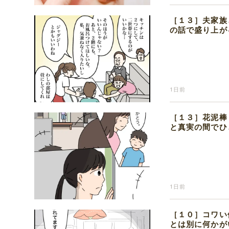
［１３］夫家族
の話で盛り上が
1日前
［１３］花泥棒
と真実の間でひ
1日前
［１０］コワい
とは別に何かが