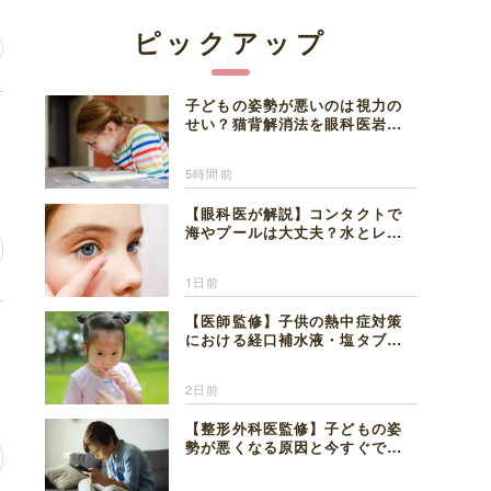
ピックアップ
子どもの姿勢が悪いのは視力の
に
せい？猫背解消法を眼科医岩見
理事長が解説
5時間前
【眼科医が解説】コンタクトで
海やプールは大丈夫？水とレン
ズの注意点
1日前
【医師監修】子供の熱中症対策
チ
における経口補水液・塩タブレ
ットの適切な活用法と水分補給
の注意点
2日前
【整形外科医監修】子どもの姿
勢が悪くなる原因と今すぐでき
る改善習慣４選