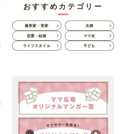
おすすめカテゴリー
居
義実家・実家
夫婦
恋愛・結婚
ママ友
ライフスタイル
子ども
ち
ち