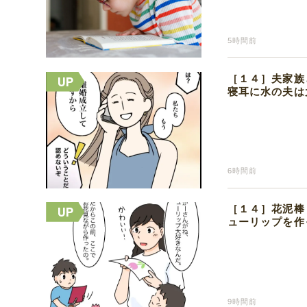
5時間前
［１４］夫家族
寝耳に水の夫は
6時間前
［１４］花泥棒
ューリップを作
9時間前