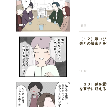
1日前
［１２］嫁いび
夫との親密さを
1日前
［３０］孫を置
を養子に迎える