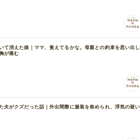
いて消えた娘｜ママ、覚えてるかな。母親との約束を思い出
胸が痛む
た夫がクズだった話｜外出間際に服装を咎められ、浮気の疑