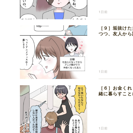
1日前
［９］垢抜けた
つつ、友人から
1日前
［６］お金くれ
緒に暮らすこと
1日前