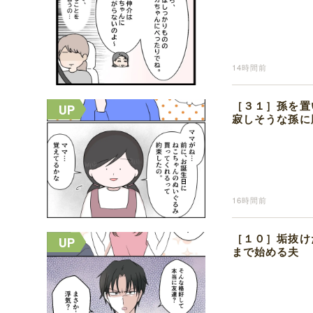
14時間前
［３１］孫を置
寂しそうな孫に
16時間前
［１０］垢抜け
まで始める夫