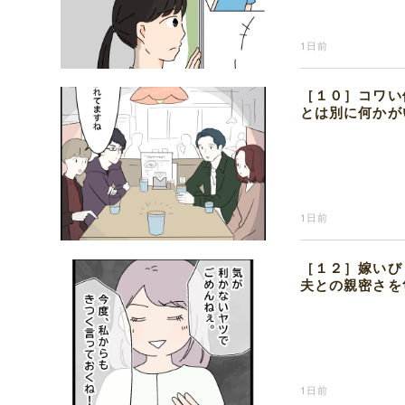
1日前
［１０］コワい
とは別に何かが
1日前
［１２］嫁いび
夫との親密さを
1日前