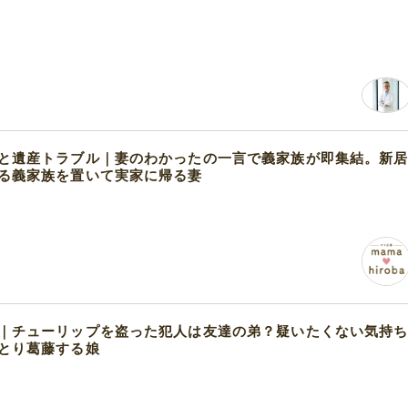
と遺産トラブル｜妻のわかったの一言で義家族が即集結。新
る義家族を置いて実家に帰る妻
｜チューリップを盗った犯人は友達の弟？疑いたくない気持
とり葛藤する娘