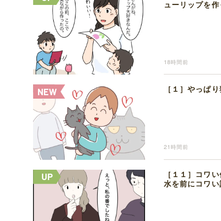
ューリップを作
18時間前
［１］やっぱり
21時間前
［１１］コワい
水を前にコワい