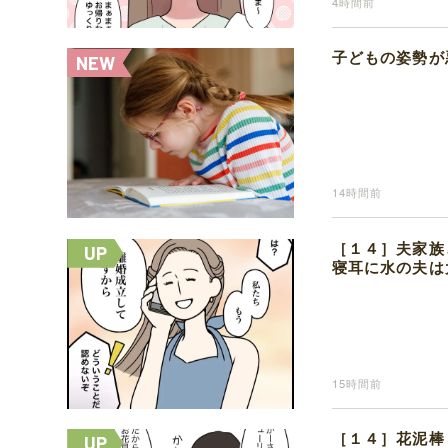
4時間前
子どもの姿勢が
14時間前
［１４］夫家族
寝耳に水の夫は
15時間前
［１４］花泥棒