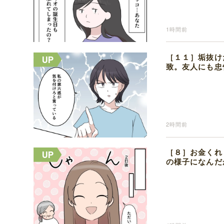
1時間前
［１１］垢抜け
致。友人にも忠
2時間前
［８］お金くれ
の様子になんだ