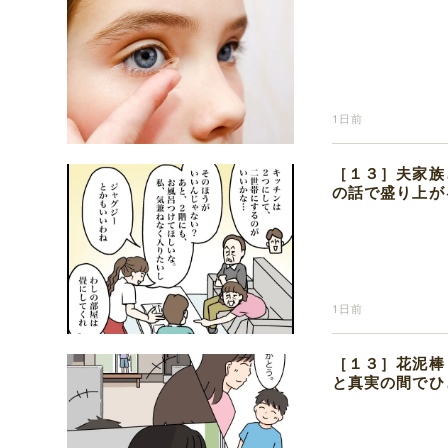
1日前
［１３］夫家族
の話で盛り上が
1日前
［１３］花泥棒
と真実の間でひ