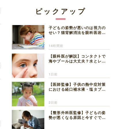
ピックアップ
子どもの姿勢が悪いのは視力の
一
せい？猫背解消法を眼科医岩見
理事長が解説
14時間前
【眼科医が解説】コンタクトで
海やプールは大丈夫？水とレン
ズの注意点
1日前
【医師監修】子供の熱中症対策
母
における経口補水液・塩タブレ
ットの適切な活用法と水分補給
の注意点
2日前
【整形外科医監修】子どもの姿
勢が悪くなる原因と今すぐでき
る改善習慣４選