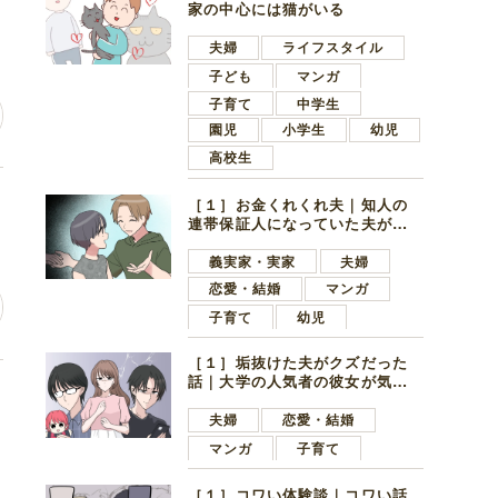
家の中心には猫がいる
夫婦
ライフスタイル
子ども
マンガ
子育て
中学生
園児
小学生
幼児
高校生
［１］お金くれくれ夫｜知人の
連帯保証人になっていた夫が家
の貯金を全額おろしてほしいと
言ってきた
義実家・実家
夫婦
恋愛・結婚
マンガ
子育て
幼児
［１］垢抜けた夫がクズだった
話｜大学の人気者の彼女が気に
の
なったのは地味で目立たない男
子学生
夫婦
恋愛・結婚
マンガ
子育て
［１］コワい体験談｜コワい話