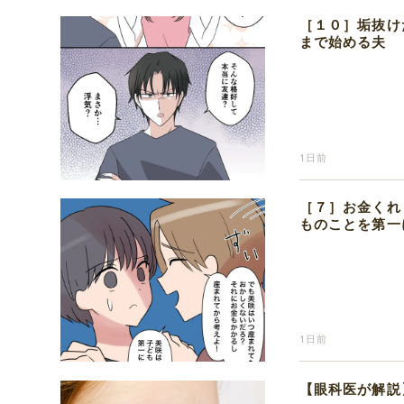
［１０］垢抜け
まで始める夫
1日前
［７］お金くれ
ものことを第一
1日前
【眼科医が解説