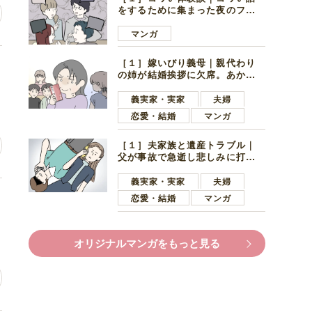
をするために集まった夜のファ
ミレス。口火を切ったのは電車
好きの男の子ママ
マンガ
［１］嫁いびり義母｜親代わり
褒
の姉が結婚挨拶に欠席。あから
さまに不機嫌になった義母
義実家・実家
夫婦
恋愛・結婚
マンガ
［１］夫家族と遺産トラブル｜
父が事故で急逝し悲しみに打ち
ひしがれる妻を力強い言葉で励
ます夫
義実家・実家
夫婦
し
恋愛・結婚
マンガ
オリジナルマンガをもっと見る