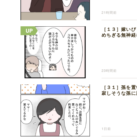
21時間前
［１３］嫁いび
めちぎる無神経
23時間前
［３１］孫を置
寂しそうな孫に
1日前