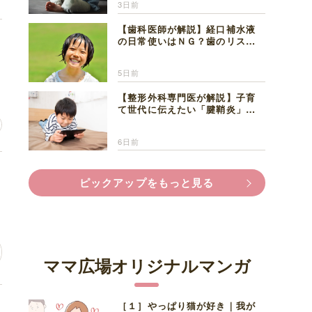
3日前
【歯科医師が解説】経口補水液
の日常使いはＮＧ？歯のリスク
と熱中症対策
5日前
【整形外科専門医が解説】子育
て世代に伝えたい「腱鞘炎」の
正しい知識と対処法
6日前
に
ピックアップをもっと見る
ママ広場オリジナルマンガ
チ
［１］やっぱり猫が好き｜我が