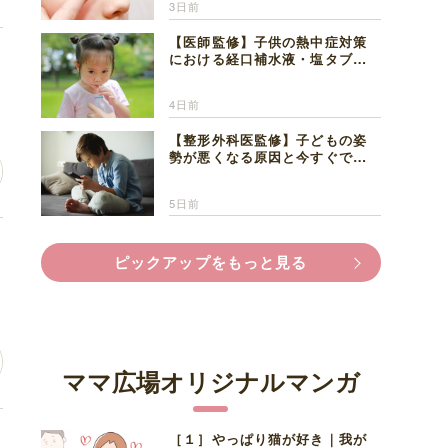
3日前
【医師監修】子供の熱中症対策
坊
における経口補水液・塩タブレ
ットの適切な活用法と水分補給
の注意点
4日前
【整形外科医監修】子どもの姿
勢が悪くなる原因と今すぐでき
る改善習慣４選
5日前
い
ピックアップをもっと見る
ママ広場オリジナルマンガ
［１］やっぱり猫が好き｜我が