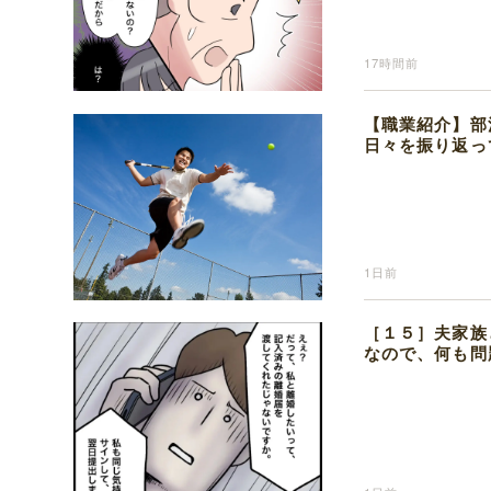
17時間前
【職業紹介】部
日々を振り返っ
1日前
［１５］夫家族
なので、何も問