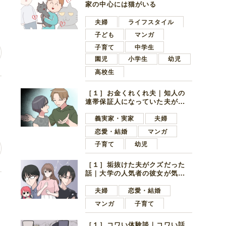
家の中心には猫がいる
夫婦
ライフスタイル
子ども
マンガ
子育て
中学生
園児
小学生
幼児
高校生
レ
［１］お金くれくれ夫｜知人の
連帯保証人になっていた夫が家
の貯金を全額おろしてほしいと
言ってきた
義実家・実家
夫婦
恋愛・結婚
マンガ
子育て
幼児
［１］垢抜けた夫がクズだった
話｜大学の人気者の彼女が気に
なったのは地味で目立たない男
思
子学生
夫婦
恋愛・結婚
マンガ
子育て
［１］コワい体験談｜コワい話