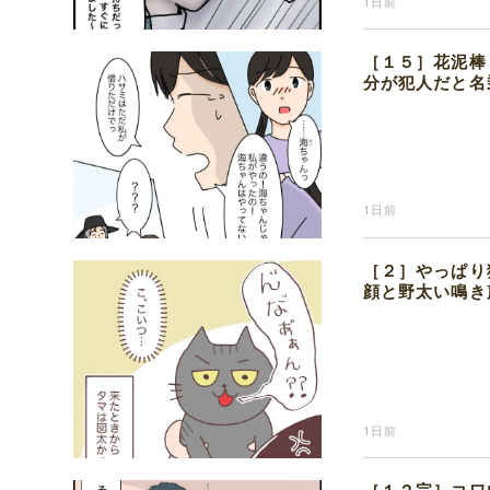
1日前
［１５］花泥棒
分が犯人だと名
1日前
［２］やっぱり
顔と野太い鳴き
1日前