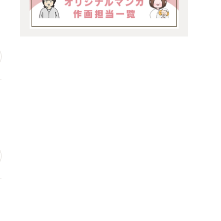
場
っ
ン