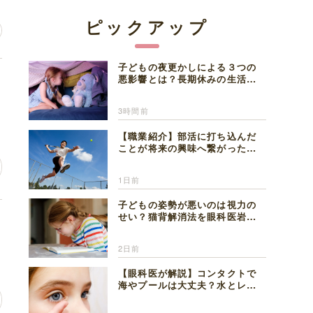
ピックアップ
子どもの夜更かしによる３つの
こ
悪影響とは？長期休みの生活リ
ズムの整え方を精神科医が解説
3時間前
【職業紹介】部活に打ち込んだ
ことが将来の興味へ繋がった。
医師を目指した日々を振り返っ
て思うこと
1日前
子どもの姿勢が悪いのは視力の
せい？猫背解消法を眼科医岩見
人
理事長が解説
2日前
【眼科医が解説】コンタクトで
海やプールは大丈夫？水とレン
ズの注意点