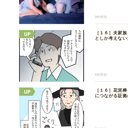
3時間前
［１６］夫家族
としか考えない
4時間前
［１６］花泥棒
につながる証拠