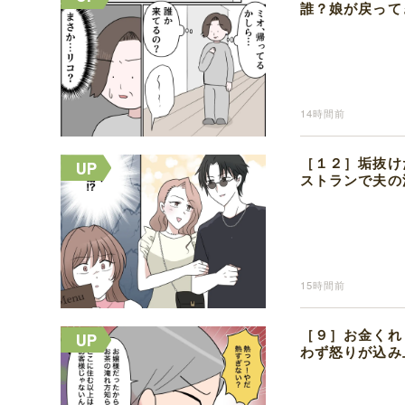
誰？娘が戻って
14時間前
［１２］垢抜け
ストランで夫の
15時間前
［９］お金くれ
わず怒りが込み