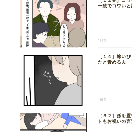
［１２完］コワ
一致でコワいと
1日前
［１４］嫁いび
たと責める夫
1日前
［３２］孫を置
トもお祝いの言