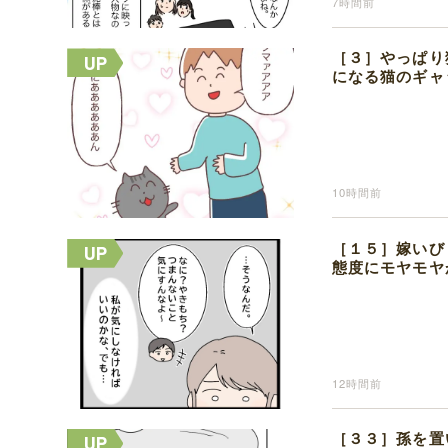
7時間前
［３］やっぱり
になる猫のギャ
10時間前
［１５］嫁いび
態度にモヤモヤ
12時間前
［３３］孫を置