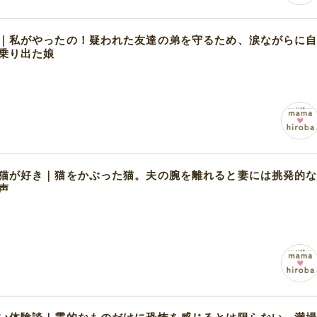
｜私がやったの！疑われた友達の弟を守るため、涙ながらに
乗り出た娘
猫が好き｜猫をかぶった猫。夫の腕を離れると妻には挑発的
声