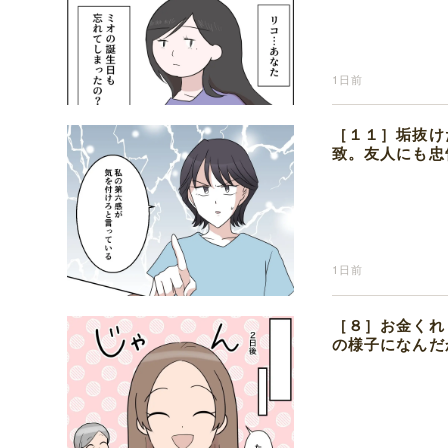
1日前
［１１］垢抜け
致。友人にも忠
1日前
［８］お金くれ
の様子になんだ