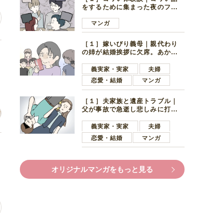
をするために集まった夜のファ
ミレス。口火を切ったのは電車
好きの男の子ママ
マンガ
［１］嫁いびり義母｜親代わり
の姉が結婚挨拶に欠席。あから
た
さまに不機嫌になった義母
義実家・実家
夫婦
恋愛・結婚
マンガ
［１］夫家族と遺産トラブル｜
父が事故で急逝し悲しみに打ち
ひしがれる妻を力強い言葉で励
ます夫
義実家・実家
夫婦
恋愛・結婚
マンガ
け
オリジナルマンガをもっと見る