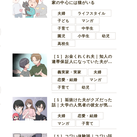
家の中心には猫がいる
夫婦
ライフスタイル
子ども
マンガ
子育て
中学生
園児
小学生
幼児
高校生
レ
［１］お金くれくれ夫｜知人の
連帯保証人になっていた夫が家
の貯金を全額おろしてほしいと
言ってきた
義実家・実家
夫婦
恋愛・結婚
マンガ
子育て
幼児
［１］垢抜けた夫がクズだった
話｜大学の人気者の彼女が気に
なったのは地味で目立たない男
思
子学生
夫婦
恋愛・結婚
マンガ
子育て
［１］コワい体験談｜コワい話