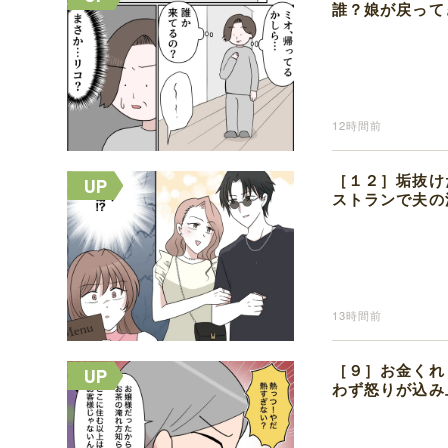
誰？娘が戻って
12時間前
［１２］垢抜け
ストランで夫の
13時間前
［９］お金くれ
わず怒りが込み