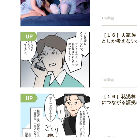
1時間前
［１６］夫家族
としか考えない
2時間前
［１６］花泥棒
につながる証拠