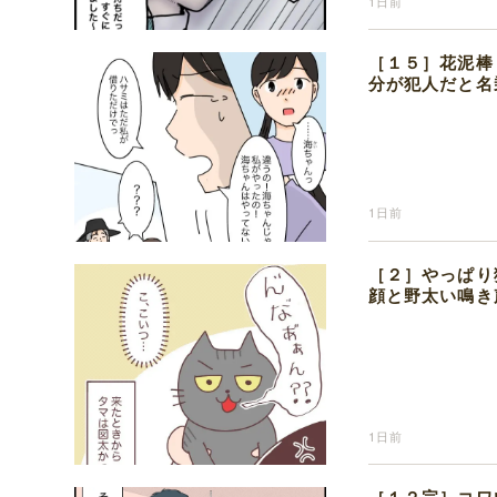
1日前
［１５］花泥棒
分が犯人だと名
1日前
［２］やっぱり
顔と野太い鳴き
1日前