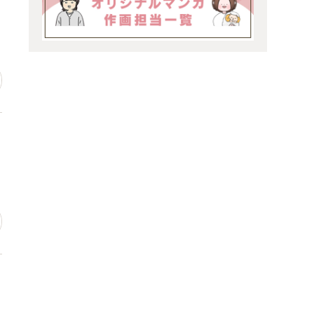
場
っ
ン