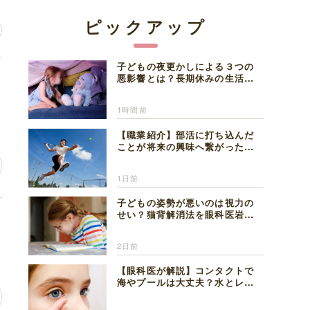
ピックアップ
子どもの夜更かしによる３つの
こ
悪影響とは？長期休みの生活リ
ズムの整え方を精神科医が解説
1時間前
【職業紹介】部活に打ち込んだ
ことが将来の興味へ繋がった。
医師を目指した日々を振り返っ
て思うこと
1日前
子どもの姿勢が悪いのは視力の
せい？猫背解消法を眼科医岩見
人
理事長が解説
2日前
【眼科医が解説】コンタクトで
海やプールは大丈夫？水とレン
ズの注意点