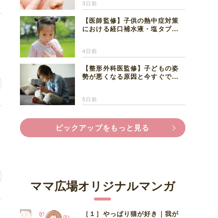
3日前
【医師監修】子供の熱中症対策
坊
における経口補水液・塩タブレ
ットの適切な活用法と水分補給
の注意点
4日前
【整形外科医監修】子どもの姿
勢が悪くなる原因と今すぐでき
る改善習慣４選
5日前
い
ピックアップをもっと見る
ママ広場オリジナルマンガ
［１］やっぱり猫が好き｜我が