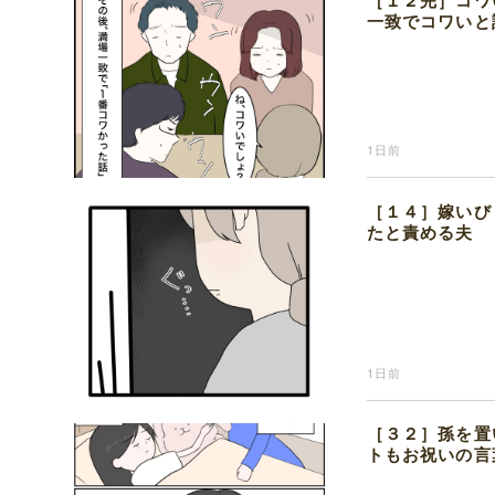
［１２完］コワ
一致でコワいと
1日前
［１４］嫁いび
たと責める夫
1日前
［３２］孫を置
トもお祝いの言