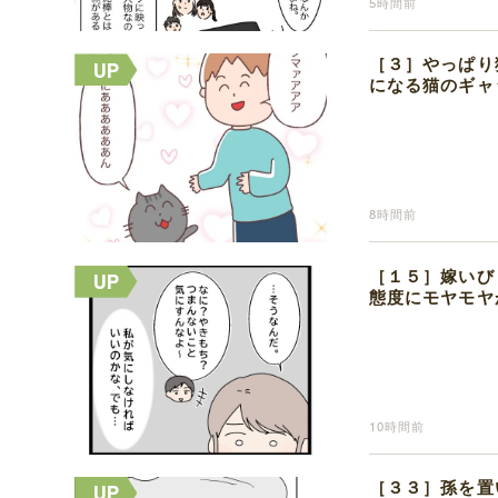
5時間前
［３］やっぱり
になる猫のギャ
8時間前
［１５］嫁いび
態度にモヤモヤ
10時間前
［３３］孫を置