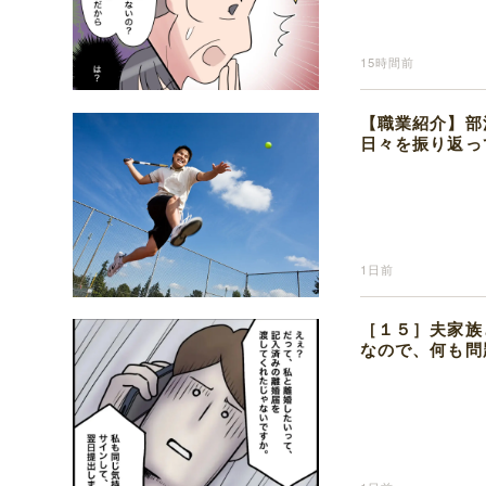
15時間前
【職業紹介】部
日々を振り返っ
1日前
［１５］夫家族
なので、何も問