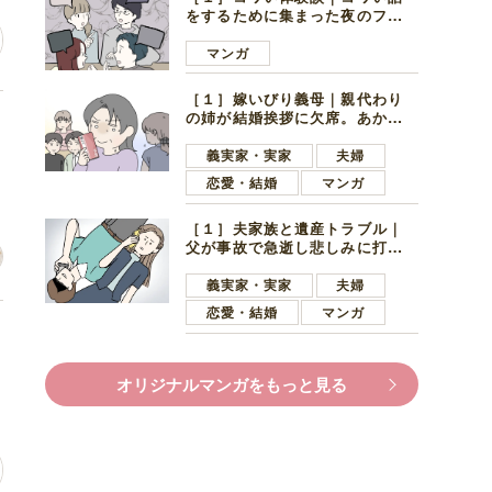
をするために集まった夜のファ
ミレス。口火を切ったのは電車
好きの男の子ママ
マンガ
［１］嫁いびり義母｜親代わり
の姉が結婚挨拶に欠席。あから
た
さまに不機嫌になった義母
義実家・実家
夫婦
恋愛・結婚
マンガ
［１］夫家族と遺産トラブル｜
父が事故で急逝し悲しみに打ち
ひしがれる妻を力強い言葉で励
ます夫
義実家・実家
夫婦
恋愛・結婚
マンガ
け
オリジナルマンガをもっと見る