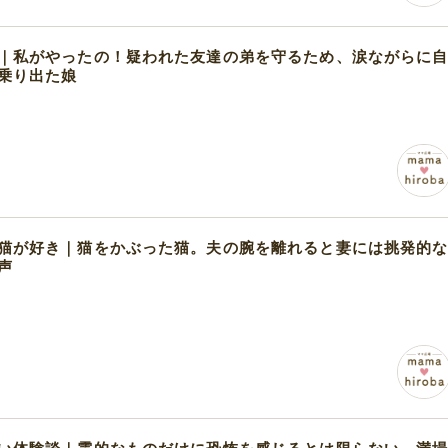
｜私がやったの！疑われた友達の弟を守るため、涙ながらに
乗り出た娘
猫が好き｜猫をかぶった猫。夫の腕を離れると妻には挑発的
声