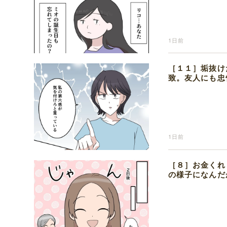
1日前
［１１］垢抜け
致。友人にも忠
1日前
［８］お金くれ
の様子になんだ