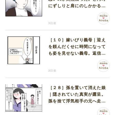
にずしりと肩にのしかかる重
み
3日前
［１０］嫁いびり義母｜迎え
を頼んだくせに時間になって
も姿を見せない義母。返信す
らなく不安な時間を過ごす
3日前
［２８］孫を置いて消えた娘
｜隠されていた真実が露呈。
孫を捨て浮気相手の元へ走り
去った娘を信用できない