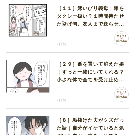
［１１］嫁いびり義母｜嫁を
タクシー扱い？１時間待たせ
た挙げ句、友人まで送らせる
義母が図々しい
2日前
［２９］孫を置いて消えた娘
｜ずっと一緒にいてくれる？
小さな体で全てを受け止める
孫の手を離したりしない
2日前
［８］垢抜けた夫がクズだっ
た話｜自分がイケていると気