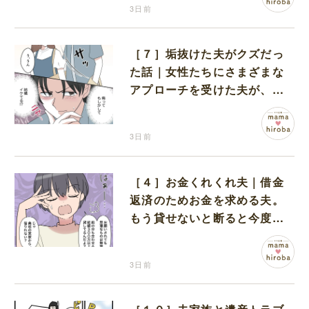
3日前
［７］垢抜けた夫がクズだっ
た話｜女性たちにさまざまな
アプローチを受けた夫が、垢
抜け効果をジワジワと実感し
ていく
3日前
［４］お金くれくれ夫｜借金
返済のためお金を求める夫。
もう貸せないと断ると今度は
妻の実家を頼り始めた
3日前