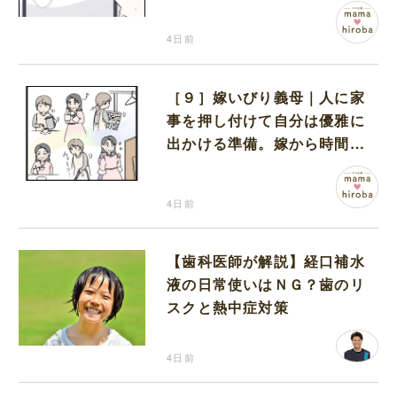
のは病院だった
4日前
［９］嫁いびり義母｜人に家
事を押し付けて自分は優雅に
出かける準備。嫁から時間も
お金も搾取する義母
4日前
【歯科医師が解説】経口補水
液の日常使いはＮＧ？歯のリ
スクと熱中症対策
4日前