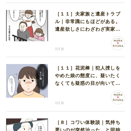
［１１］夫家族と遺産トラブ
ル｜非常識にもほどがある。
遺産欲しさにわざわざ実家に
まで押しかけてきた義家族
3日前
［１１］花泥棒｜犯人捜しを
やめた娘の態度に、疑いたく
なくても疑惑の目が向いてし
まう
3日前
［８］コワい体験談｜気持ち
悪いのが突然治った。と同時