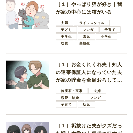
［１］やっぱり猫が好き｜我
が家の中心には猫がいる
夫婦
ライフスタイル
子ども
マンガ
子育て
中学生
園児
小学生
幼児
高校生
［１］お金くれくれ夫｜知人
の連帯保証人になっていた夫
が家の貯金を全額おろしてほ
しいと言ってきた
義実家・実家
夫婦
恋愛・結婚
マンガ
子育て
幼児
［１］垢抜けた夫がクズだっ