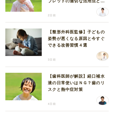
ブレットの適切な活用法と水
分補給の注意点
2日前
【整形外科医監修】子どもの
姿勢が悪くなる原因と今すぐ
できる改善習慣４選
3日前
【歯科医師が解説】経口補水
液の日常使いはＮＧ？歯のリ
スクと熱中症対策
4日前