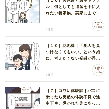
［１０］夫家族と遺産トラブ
ル｜何としても遺産を手に入
れたい義家族。実家にまで押
しかける執念に言葉を失う
4日前
［１０］花泥棒｜「犯人を見
つけなくてもいい」という娘
に、考えたくない疑惑が浮か
ぶ
4日前
［７］コワい体験談｜バスに
乗ったら突然の体調不良で途
中下車。導かれた先にあった