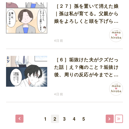
［２７］孫を置いて消えた娘
｜孫は私が育てる。父親から
娘をよろしくと頭を下げられ
改めて決意を固める
4日前
［６］垢抜けた夫がクズだっ
た話｜え？俺のこと？垢抜け
後、周りの反応が今までと違
うことに気付き始めた夫
4日前
1
2
3
4
5