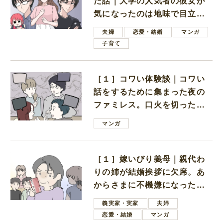
た話｜大学の人気者の彼女が
気になったのは地味で目立た
ない男子学生
夫婦
恋愛・結婚
マンガ
子育て
［１］コワい体験談｜コワい
話をするために集まった夜の
ファミレス。口火を切ったの
は電車好きの男の子ママ
マンガ
［１］嫁いびり義母｜親代わ
りの姉が結婚挨拶に欠席。あ
からさまに不機嫌になった義
母
義実家・実家
夫婦
恋愛・結婚
マンガ