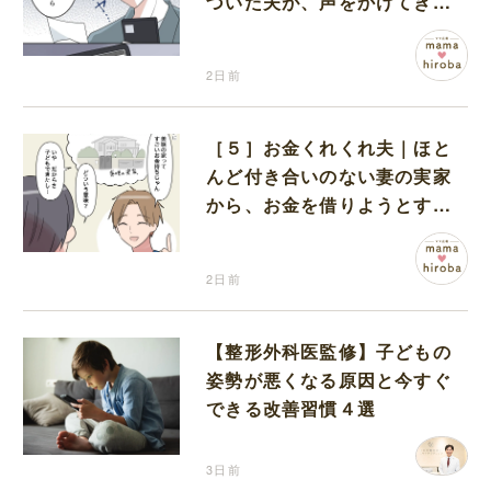
づいた夫が、声をかけてきた
女性達と交流を持ち始める
2日前
［５］お金くれくれ夫｜ほと
んど付き合いのない妻の実家
から、お金を借りようとする
夫が怪しすぎる
2日前
【整形外科医監修】子どもの
姿勢が悪くなる原因と今すぐ
できる改善習慣４選
3日前