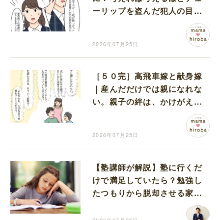
ーリップを盗んだ犯人の目的
が分からない
2026年07月25日
［５０完］高飛車嫁と献身嫁
｜産んだだけでは親になれな
い。親子の絆は、かけがえの
ない毎日が育てていく
2026年07月25日
【塾講師が解説】塾に行くだ
けで満足していたら？勉強し
たつもりから脱却させる家庭
での仕組みづくり