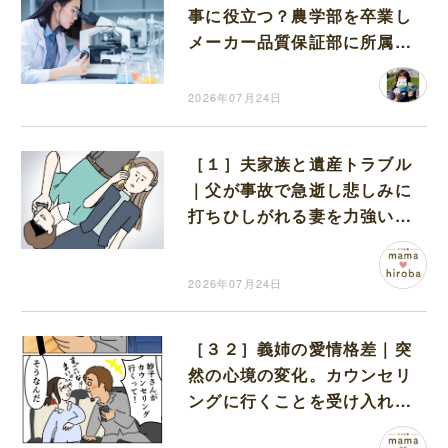
事に役立つ？農学部を卒業し
メーカー品質保証部に所属す
るまでを教えます
2026年07月24日
［１］夫家族と遺産トラブル
｜父が事故で急逝し悲しみに
打ちひしがれる妻を力強い言
葉で励ます夫
2026年07月24日
［３２］義姉の愛情格差｜突
然の心境の変化。カウンセリ
ングに行くことを受け入れた
義姉