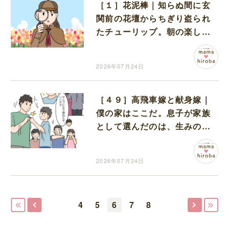
［１］花泥棒｜知らぬ間に玄
関前の花壇からちぎり盗られ
たチューリップ。朝の楽しみ
を奪われたショックは大きい
2026年07月24日
［４９］高飛車嫁と献身嫁｜
僕の家はここだ。息子が家族
として選んだのは、生みの親
ではなく育ての親だった
2026年07月24日
4
5
6
7
8