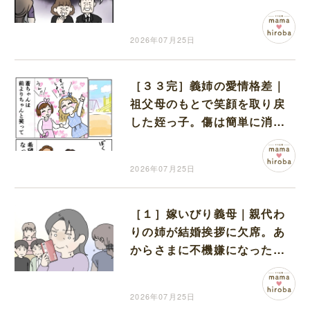
に唖然
2026年07月25日
［３３完］義姉の愛情格差｜
祖父母のもとで笑顔を取り戻
した姪っ子。傷は簡単に消え
ないけれどこの笑顔を守りた
い
2026年07月25日
［１］嫁いびり義母｜親代わ
りの姉が結婚挨拶に欠席。あ
からさまに不機嫌になった義
母
2026年07月25日