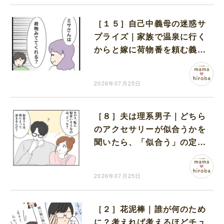
［１５］自己中義母の迷惑サ
プライズ｜家族で温泉に行く
からと嫁に荷物番を頼む義母
に驚きを隠せない
2026年07月25日
［８］夫は理系男子｜どちら
のアクセサリーが似合うかを
聞いたら、「似合う」の定義
や材質の分析を始める夫
2026年07月25日
［２］花泥棒｜誰が何のため
に？考えれば考えるほどチュ