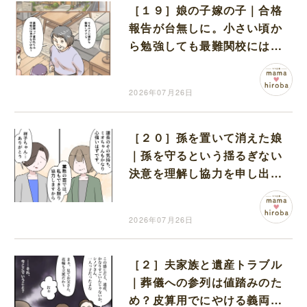
［１９］娘の子嫁の子｜合格
報告が台無しに。小さい頃か
ら勉強しても最難関校には入
れないと嫌味を言う義母
2026年07月26日
［２０］孫を置いて消えた娘
｜孫を守るという揺るぎない
決意を理解し協力を申し出て
くれる部下に感謝
2026年07月26日
［２］夫家族と遺産トラブル
｜葬儀への参列は値踏みのた
め？皮算用でにやける義両親