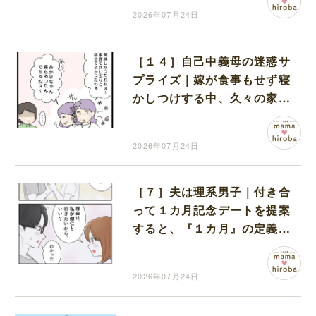
2026年07月24日
［１４］自己中義母の迷惑サ
プライズ｜嫁が食事もせず寝
かしつけする中、久々の家族
団らんに上機嫌な義母
2026年07月24日
［７］夫は理系男子｜付き合
って１カ月記念デートを提案
すると、『１カ月』の定義を
考察しはじめる彼
2026年07月24日