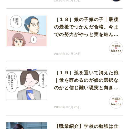
2026年07月25日
［１８］娘の子嫁の子｜最後
の最後でつかんだ合格。今ま
での努力がやっと実を結んで
本当によかった
2026年07月25日
［１９］孫を置いて消えた娘
｜母を辞めるのが娘の選択な
のかと信じ難い現実と向き合
えず困惑
2026年07月25日
【職業紹介】学校の勉強は仕