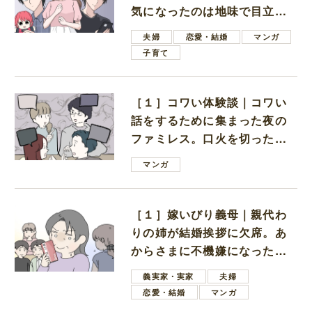
気になったのは地味で目立た
ない男子学生
夫婦
恋愛・結婚
マンガ
子育て
［１］コワい体験談｜コワい
話をするために集まった夜の
ファミレス。口火を切ったの
は電車好きの男の子ママ
マンガ
［１］嫁いびり義母｜親代わ
りの姉が結婚挨拶に欠席。あ
からさまに不機嫌になった義
母
義実家・実家
夫婦
恋愛・結婚
マンガ