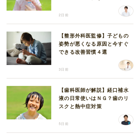
分補給の注意点
2日前
【整形外科医監修】子どもの
姿勢が悪くなる原因と今すぐ
できる改善習慣４選
3日前
【歯科医師が解説】経口補水
液の日常使いはＮＧ？歯のリ
スクと熱中症対策
5日前