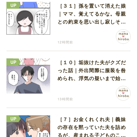
［３１］孫を置いて消えた娘
｜ママ、覚えてるかな。母親
との約束を思い出し寂しそう
な孫に胸が痛む
12時間前
［１０］垢抜けた夫がクズだ
った話｜外出間際に服装を咎
められ、浮気の疑いまで始め
る夫
13時間前
［７］お金くれくれ夫｜義妹
の存在を黙っていた夫を詰め
るが、産まれる子どものこと