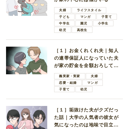
夫婦
ライフスタイル
子ども
マンガ
子育て
中学生
園児
小学生
幼児
高校生
［１］お金くれくれ夫｜知人
の連帯保証人になっていた夫
が家の貯金を全額おろしてほ
しいと言ってきた
義実家・実家
夫婦
恋愛・結婚
マンガ
子育て
幼児
［１］垢抜けた夫がクズだっ
た話｜大学の人気者の彼女が
気になったのは地味で目立た