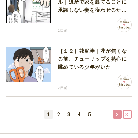
ル｜遺産で家を建てることに
承諾しない妻を従わせるため
に夫が取り出したのは離婚届
2日前
［１２］花泥棒｜花が無くな
る前、チューリップを熱心に
眺めている少年がいた
2日前
1
2
3
4
5