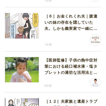
1日前
［６］お金くれくれ夫｜腹違
いの妹の存在を隠していた
夫。しかも義実家で一緒に暮
らすことになり困惑する妻
1日前
【医師監修】子供の熱中症対
策における経口補水液・塩タ
ブレットの適切な活用法と水
分補給の注意点
2日前
［１２］夫家族と遺産トラブ