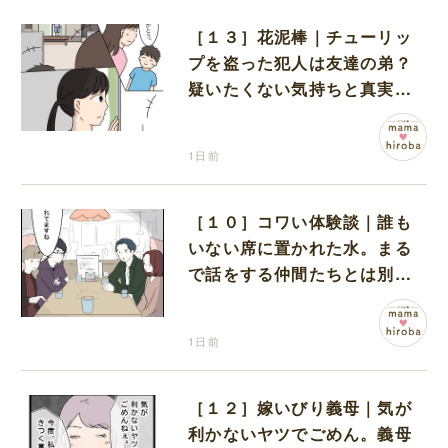
［１３］花泥棒｜チューリッ
プを盗った犯人は友達の弟？
疑いたくない気持ちと真実の
間でひとり葛藤する娘
1日前
［１０］コワい体験談｜誰も
いない席に置かれた水。まる
で話をする仲間たちとは別に
何かがいるみたい
1日前
［１２］嫁いびり義母｜気が
利かないヤツでごめん。義母