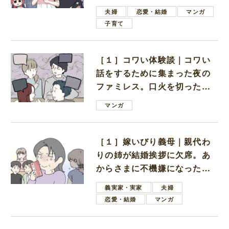
ない男子学生
夫婦
恋愛・結婚
マンガ
子育て
［１］コワい体験談｜コワい
話をするために集まった夜の
ファミレス。口火を切ったの
は電車好きの男の子ママ
マンガ
［１］嫁いびり義母｜親代わ
りの姉が結婚挨拶に欠席。あ
からさまに不機嫌になった義
母
義実家・実家
夫婦
恋愛・結婚
マンガ