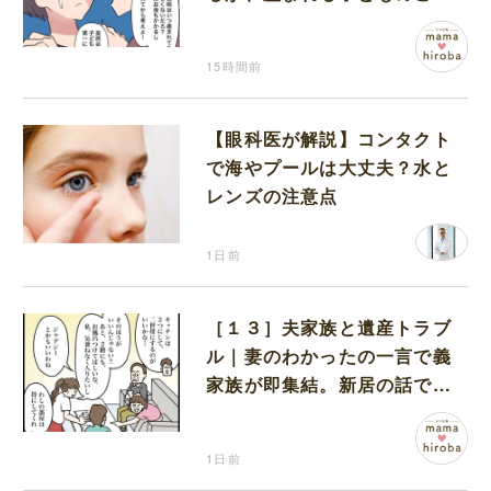
を第一に考えてと流される
15時間前
【眼科医が解説】コンタクト
で海やプールは大丈夫？水と
レンズの注意点
1日前
［１３］夫家族と遺産トラブ
ル｜妻のわかったの一言で義
家族が即集結。新居の話で盛
り上がる義家族を置いて実家
に帰る妻
1日前