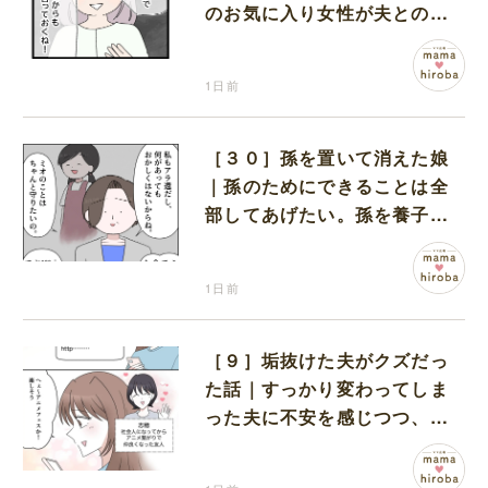
のお気に入り女性が夫との親
密さを匂わせてくる
1日前
［３０］孫を置いて消えた娘
｜孫のためにできることは全
部してあげたい。孫を養子に
迎えることを決意
1日前
［９］垢抜けた夫がクズだっ
た話｜すっかり変わってしま
った夫に不安を感じつつ、友
人から誘われたアニメフェス
へ出かけることに