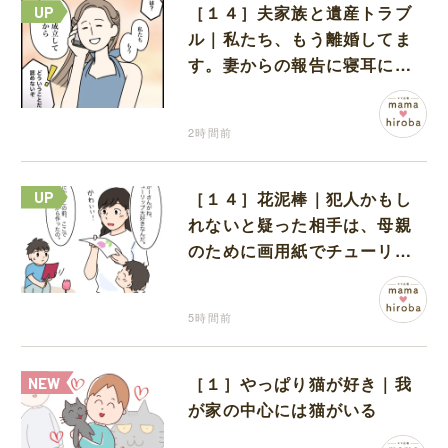
［１４］夫家族と遺産トラブ
ル｜私たち、もう離婚してま
す。妻からの報告に寝耳に水
の夫は大慌て
2時間前
［１４］花泥棒｜犯人かもし
れないと疑った相手は、母親
のために画用紙でチューリッ
プを作っていただけだった
5時間前
［１］やっぱり猫が好き｜我
が家の中心には猫がいる