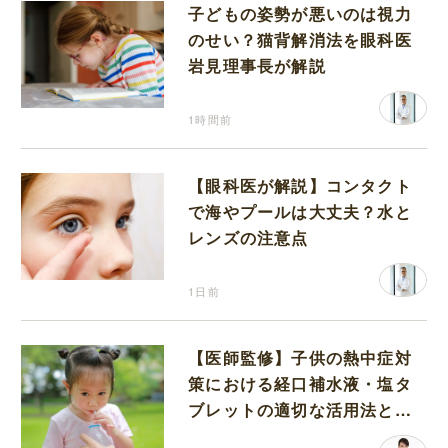
子どもの姿勢が悪いのは視力
のせい？猫背解消法を眼科医
岩見理事長が解説
1時間前
【眼科医が解説】コンタクト
で海やプールは大丈夫？水と
レンズの注意点
1日前
【医師監修】子供の熱中症対
策における経口補水液・塩タ
ブレットの適切な活用法と水
分補給の注意点