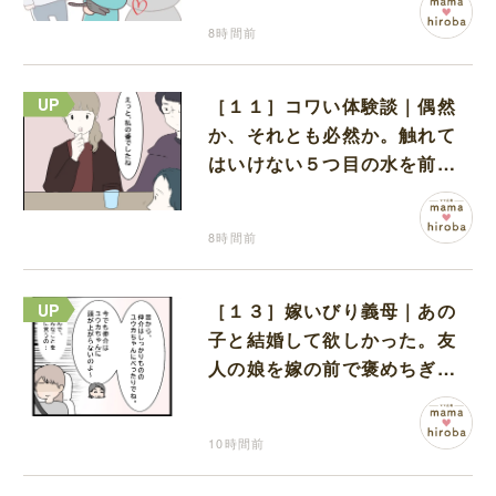
8時間前
［１１］コワい体験談｜偶然
か、それとも必然か。触れて
はいけない５つ目の水を前に
コワい話を続ける一同
8時間前
［１３］嫁いびり義母｜あの
子と結婚して欲しかった。友
人の娘を嫁の前で褒めちぎる
無神経な義母
10時間前