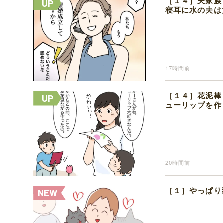
［１４］夫家族
寝耳に水の夫は
17時間前
［１４］花泥棒
ューリップを作
20時間前
［１］やっぱり