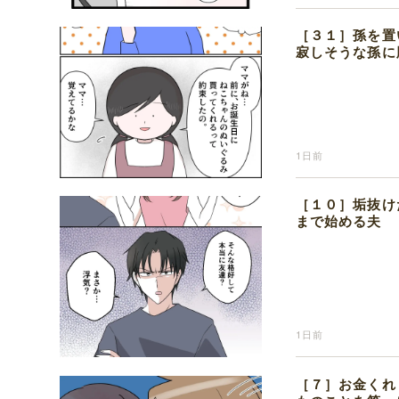
［３１］孫を置
寂しそうな孫に
1日前
［１０］垢抜け
まで始める夫
1日前
［７］お金くれ