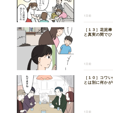
1日前
［１３］花泥棒
と真実の間でひ
1日前
［１０］コワい
とは別に何かが
1日前