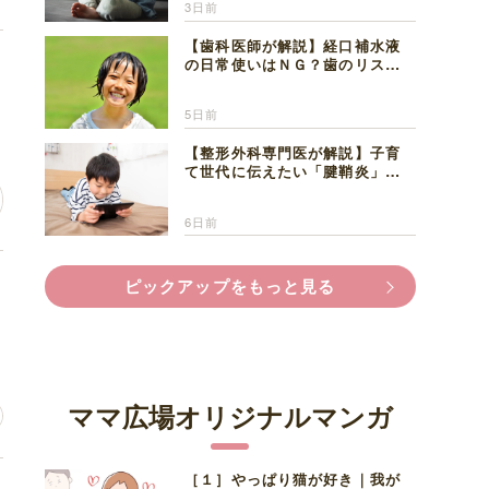
3日前
【歯科医師が解説】経口補水液
母
の日常使いはＮＧ？歯のリスク
と熱中症対策
5日前
【整形外科専門医が解説】子育
て世代に伝えたい「腱鞘炎」の
正しい知識と対処法
6日前
ピックアップをもっと見る
ママ広場オリジナルマンガ
［１］やっぱり猫が好き｜我が