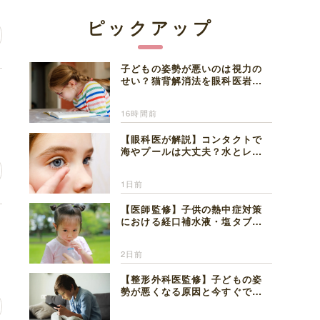
ピックアップ
子どもの姿勢が悪いのは視力の
せい？猫背解消法を眼科医岩見
ン
理事長が解説
16時間前
【眼科医が解説】コンタクトで
海やプールは大丈夫？水とレン
ズの注意点
1日前
【医師監修】子供の熱中症対策
における経口補水液・塩タブレ
一
ットの適切な活用法と水分補給
の注意点
2日前
【整形外科医監修】子どもの姿
勢が悪くなる原因と今すぐでき
る改善習慣４選