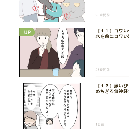
23時間前
［１１］コワい
水を前にコワい
23時間前
［１３］嫁いび
めちぎる無神経
1日前