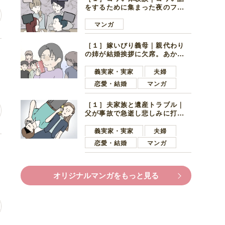
をするために集まった夜のファ
ミレス。口火を切ったのは電車
好きの男の子ママ
マンガ
［１］嫁いびり義母｜親代わり
の
の姉が結婚挨拶に欠席。あから
さまに不機嫌になった義母
義実家・実家
夫婦
恋愛・結婚
マンガ
［１］夫家族と遺産トラブル｜
父が事故で急逝し悲しみに打ち
ひしがれる妻を力強い言葉で励
ます夫
義実家・実家
夫婦
恋愛・結婚
マンガ
褒
オリジナルマンガをもっと見る