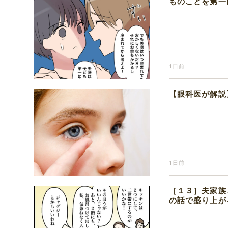
ものことを第一
1日前
【眼科医が解説
1日前
［１３］夫家族
の話で盛り上が