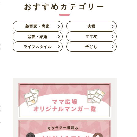
おすすめカテゴリー
し
義実家・実家
夫婦
恋愛・結婚
ママ友
ライフスタイル
子ども
い
ど