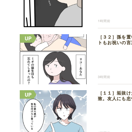
1時間前
［３２］孫を置
トもお祝いの言
3時間前
［１１］垢抜け
致。友人にも忠