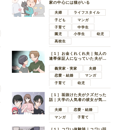
に
家の中心には猫がいる
夫婦
ライフスタイル
子ども
マンガ
子育て
中学生
園児
小学生
幼児
高校生
［１］お金くれくれ夫｜知人の
チ
連帯保証人になっていた夫が家
の貯金を全額おろしてほしいと
言ってきた
義実家・実家
夫婦
恋愛・結婚
マンガ
子育て
幼児
［１］垢抜けた夫がクズだった
話｜大学の人気者の彼女が気に
なったのは地味で目立たない男
子学生
夫婦
恋愛・結婚
マンガ
子育て
［１］コワい体験談｜コワい話