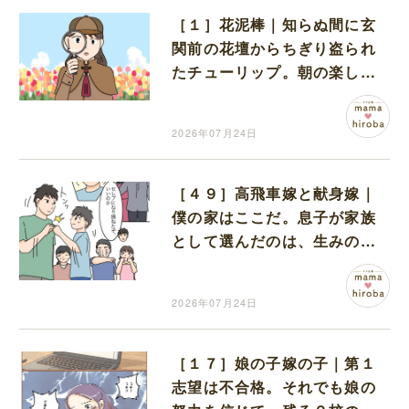
［１］花泥棒｜知らぬ間に玄
関前の花壇からちぎり盗られ
たチューリップ。朝の楽しみ
を奪われたショックは大きい
2026年07月24日
［４９］高飛車嫁と献身嫁｜
僕の家はここだ。息子が家族
として選んだのは、生みの親
ではなく育ての親だった
2026年07月24日
［１７］娘の子嫁の子｜第１
志望は不合格。それでも娘の