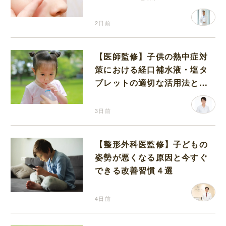
2日前
【医師監修】子供の熱中症対
策における経口補水液・塩タ
ブレットの適切な活用法と水
分補給の注意点
3日前
【整形外科医監修】子どもの
姿勢が悪くなる原因と今すぐ
できる改善習慣４選
4日前