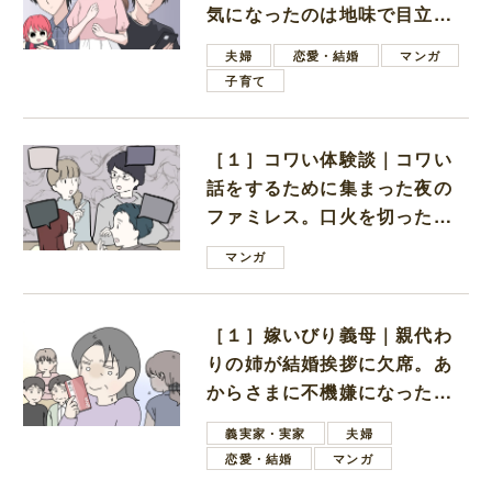
気になったのは地味で目立た
ない男子学生
夫婦
恋愛・結婚
マンガ
子育て
［１］コワい体験談｜コワい
話をするために集まった夜の
ファミレス。口火を切ったの
は電車好きの男の子ママ
マンガ
［１］嫁いびり義母｜親代わ
りの姉が結婚挨拶に欠席。あ
からさまに不機嫌になった義
母
義実家・実家
夫婦
恋愛・結婚
マンガ