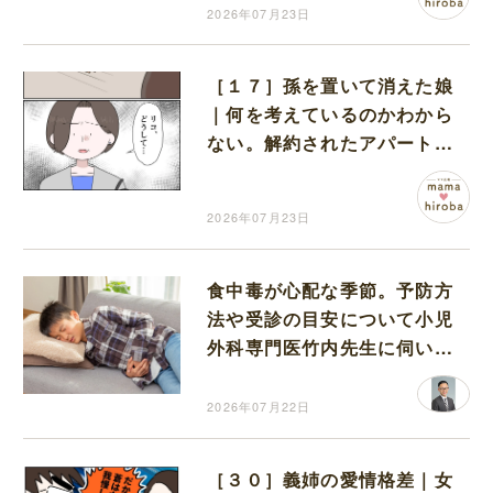
2026年07月23日
［１７］孫を置いて消えた娘
｜何を考えているのかわから
ない。解約されたアパートに
ぽつんと置かれた孫の荷物
2026年07月23日
食中毒が心配な季節。予防方
法や受診の目安について小児
外科専門医竹内先生に伺いま
した
2026年07月22日
［３０］義姉の愛情格差｜女