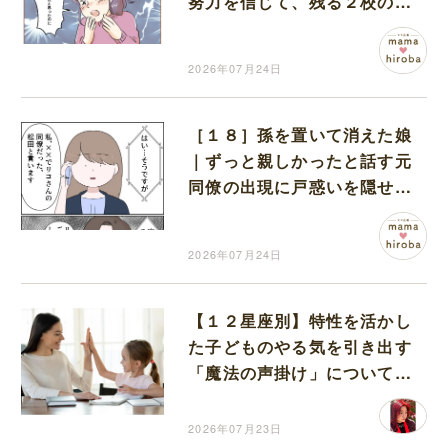
努力を信じて、残る２校の結
果を待つ
2026年07月24日
［１８］孫を置いて消えた娘
｜ずっと親しかったと話す元
同僚の出現に戸惑いを隠せな
い
2026年07月24日
【１２星座別】特性を活かし
た子どものやる気を引き出す
「魔法の声掛け」についてお
教えします
2026年07月23日