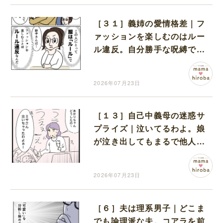
［３１］義姉の愛情格差｜フ
ァッションを楽しむのはルー
ル違反。自分勝手な呪縛でが
んじがらめ
2026年07月23日
［１３］自己中義母の迷惑サ
プライズ｜泣いてるわよ。娘
が泣き出してもまるで他人事
で食事を続ける義両親と夫
2026年07月23日
［６］夫は理系男子｜どこま
でも論理派な夫。コアラを前