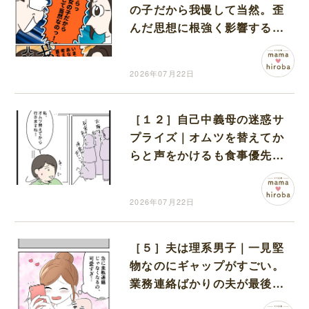
の子だから我慢して当然。歪
んだ思想に根強く影響する義
姉の生い立ちという名の傷
2026年07月22日
［１２］自己中義母の迷惑サ
プライズ｜オムツを替えてか
らと声をかけるも食事優先の
義家族には何も聞こえない
2026年07月22日
［５］夫は理系男子｜一見堅
物なのにギャップがすごい。
業務連絡ばかりの夫が最後に
送ってきた一文にニヤける