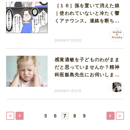
［１６］孫を置いて消えた娘
｜使われていないと冷たく響
くアナウンス。連絡を断ち切
った娘の行動に青ざめる
2026年07月22日
感覚過敏を子どものわがまま
だと思っていませんか？精神
科医飯島先生にお伺いしまし
た
2026年07月21日
5
6
7
8
9