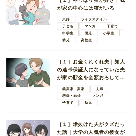
が家の中心には猫がいる
夫婦
ライフスタイル
子ども
マンガ
子育て
中学生
園児
小学生
幼児
高校生
［１］お金くれくれ夫｜知人
の連帯保証人になっていた夫
が家の貯金を全額おろしてほ
しいと言ってきた
義実家・実家
夫婦
恋愛・結婚
マンガ
子育て
幼児
［１］垢抜けた夫がクズだっ
た話｜大学の人気者の彼女が