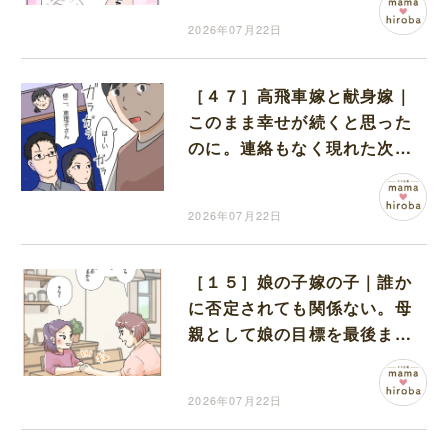
2026年07月22日
［４７］高飛車嫁と献身嫁｜
このまま幸せが続くと思った
のに。連絡もなく現れた次男
嫁に嫌な予感しかしない
2026年07月22日
［１５］娘の子嫁の子｜誰か
に否定されても関係ない。母
親として娘の目標を最後まで
応援すると決めた
2026年07月22日