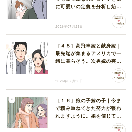
に可愛いの定義を分析し始め
る姿が愛おしい
2026年07月23日
［４８］高飛車嫁と献身嫁｜
最先端が集まるアメリカで一
緒に暮らそう。次男嫁の突然
の提案に家族が凍りつく
2026年07月23日
［１６］娘の子嫁の子｜今ま
で積み重ねてきた努力が報わ
れますように。娘を信じて受
験会場へ送り出す母親