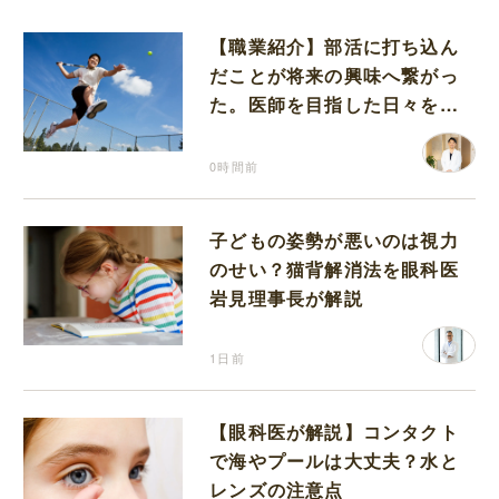
【職業紹介】部活に打ち込ん
だことが将来の興味へ繋がっ
た。医師を目指した日々を振
り返って思うこと
0時間前
子どもの姿勢が悪いのは視力
のせい？猫背解消法を眼科医
岩見理事長が解説
1日前
【眼科医が解説】コンタクト
で海やプールは大丈夫？水と
レンズの注意点