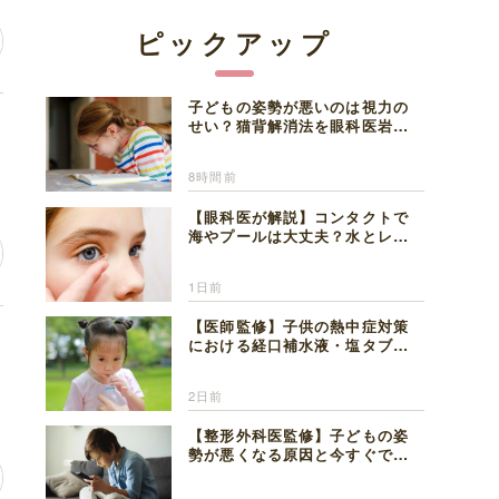
ピックアップ
子どもの姿勢が悪いのは視力の
ん
せい？猫背解消法を眼科医岩見
理事長が解説
8時間前
【眼科医が解説】コンタクトで
海やプールは大丈夫？水とレン
ズの注意点
1日前
【医師監修】子供の熱中症対策
遅
における経口補水液・塩タブレ
ットの適切な活用法と水分補給
の注意点
2日前
【整形外科医監修】子どもの姿
勢が悪くなる原因と今すぐでき
る改善習慣４選