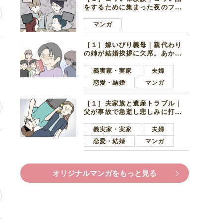
をするために集まった夜のファ
ミレス。口火を切ったのは電車
好きの男の子ママ
マンガ
［１］嫁いびり義母｜親代わり
っ
の姉が結婚挨拶に欠席。あから
さまに不機嫌になった義母
義実家・実家
夫婦
恋愛・結婚
マンガ
［１］夫家族と遺産トラブル｜
父が事故で急逝し悲しみに打ち
ひしがれる妻を力強い言葉で励
ます夫
義実家・実家
夫婦
恋愛・結婚
マンガ
の
オリジナルマンガをもっと見る