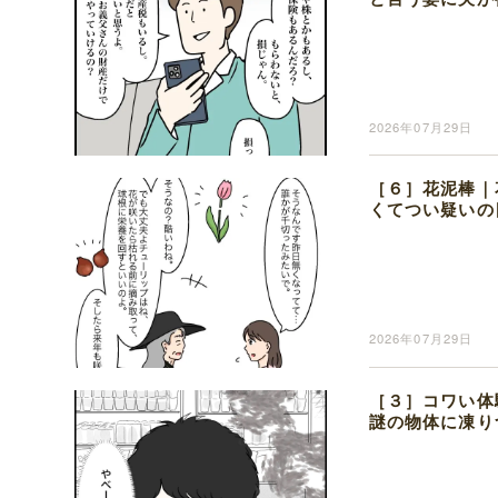
2026年07月29日
［６］花泥棒｜
くてつい疑いの
2026年07月29日
［３］コワい体
謎の物体に凍り