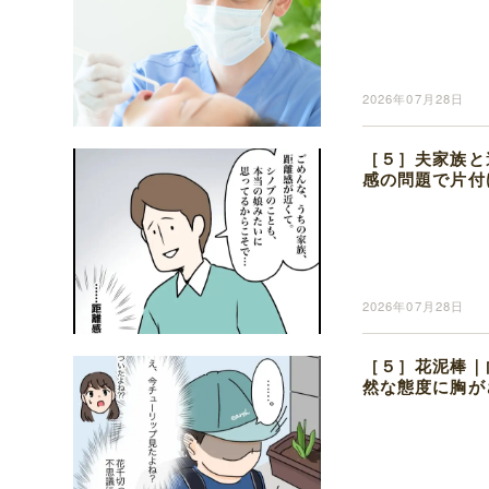
2026年07月28日
［５］夫家族と
感の問題で片付
2026年07月28日
［５］花泥棒｜
然な態度に胸が