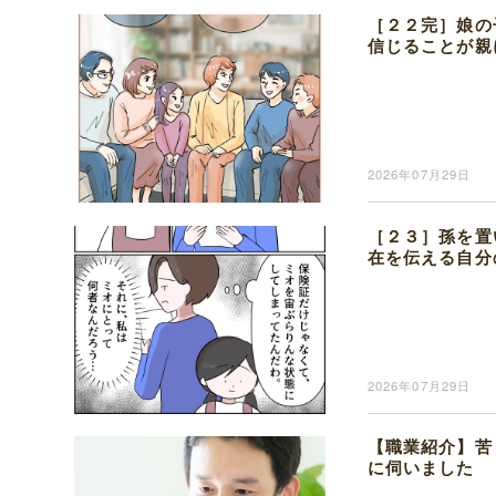
［２２完］娘の
信じることが親
2026年07月29日
［２３］孫を置
在を伝える自分
2026年07月29日
【職業紹介】苦
に伺いました