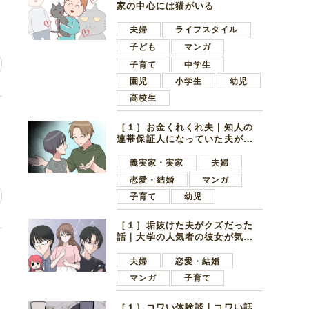
家の中心には猫がいる
夫婦
ライフスタイル
子ども
マンガ
子育て
中学生
園児
小学生
幼児
高校生
し
［１］お金くれくれ夫｜知人の
連帯保証人になっていた夫が家
の貯金を全額おろしてほしいと
言ってきた
義実家・実家
夫婦
恋愛・結婚
マンガ
子育て
幼児
［１］垢抜けた夫がクズだった
話｜大学の人気者の彼女が気に
う
なったのは地味で目立たない男
子学生
夫婦
恋愛・結婚
マンガ
子育て
［１］コワい体験談｜コワい話