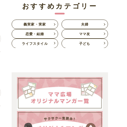
おすすめカテゴリー
を
義実家・実家
夫婦
恋愛・結婚
ママ友
ライフスタイル
子ども
不
生