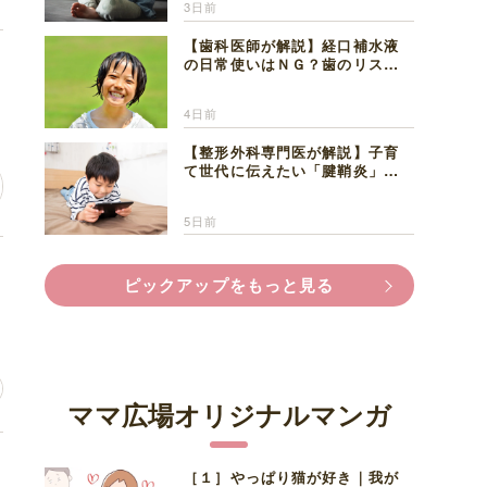
3日前
【歯科医師が解説】経口補水液
意
の日常使いはＮＧ？歯のリスク
と熱中症対策
4日前
【整形外科専門医が解説】子育
て世代に伝えたい「腱鞘炎」の
正しい知識と対処法
5日前
金
ピックアップをもっと見る
ママ広場オリジナルマンガ
い
［１］やっぱり猫が好き｜我が